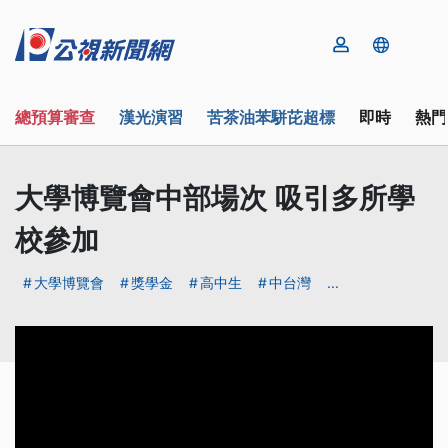
總預算審查
漢光演習
苦茶油苯駢芘超標
即時
熱門
大學博覽會中部場次 吸引多所學
校參加
大學博覽會
獎學金
高中生
中台灣
...