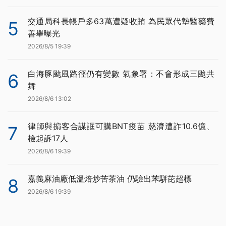
交通局科長帳戶多63萬遭疑收賄 為民眾代墊醫藥費
5
善舉曝光
2026/8/5 19:39
白海豚颱風路徑仍有變數 氣象署：不會形成三颱共
6
舞
2026/8/6 13:02
律師與掮客合謀誆可購BNT疫苗 慈濟遭詐10.6億、
7
檢起訴17人
2026/8/6 19:39
嘉義麻油廠低溫焙炒苦茶油 仍驗出苯駢芘超標
8
2026/8/6 19:39