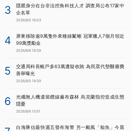
隱匿身分在台非法挖角科技人才 調查局公布17家中
3
企名單
2026/8/5 16:03
屏東移除逾9萬隻外來種綠鬣蜥 冠軍獵人7個月領近
4
99萬獎勵金
2026/8/6 19:39
交通局科長帳戶多63萬遭疑收賄 為民眾代墊醫藥費
5
善舉曝光
2026/8/5 19:39
光纖無人機遺留纜線遍布森林 烏克蘭指控造成生態
6
隱憂
2026/8/6 15:51
白海豚估最快週五發布海警 另一颱風「鯨魚」今晨