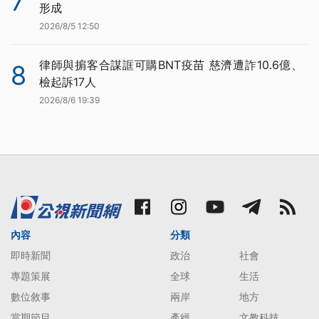
7
形成
2026/8/5 12:50
律師與掮客合謀誆可購BNT疫苗 慈濟遭詐10.6億、
8
檢起訴17人
2026/8/6 19:39
內容
分類
即時新聞
政治
社會
專題策展
全球
生活
數位敘事
兩岸
地方
當期節目
產經
文教科技