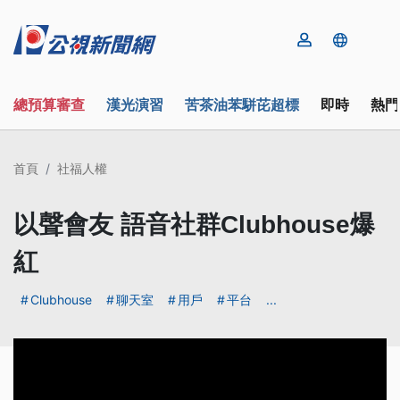
總預算審查
漢光演習
苦茶油苯駢芘超標
即時
熱門
首頁
社福人權
以聲會友 語音社群Clubhouse爆
紅
Clubhouse
聊天室
用戶
平台
...