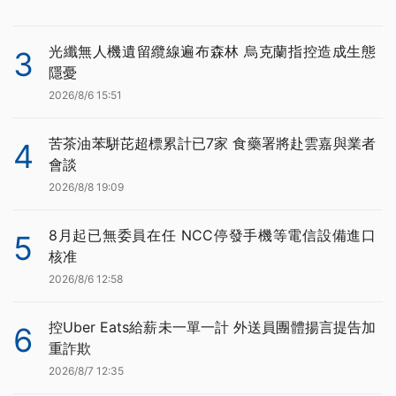
光纖無人機遺留纜線遍布森林 烏克蘭指控造成生態
3
隱憂
2026/8/6 15:51
苦茶油苯駢芘超標累計已7家 食藥署將赴雲嘉與業者
4
會談
2026/8/8 19:09
8月起已無委員在任 NCC停發手機等電信設備進口
5
核准
2026/8/6 12:58
控Uber Eats給薪未一單一計 外送員團體揚言提告加
6
重詐欺
2026/8/7 12:35