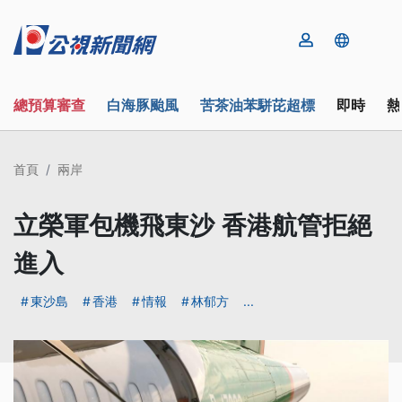
總預算審查
白海豚颱風
苦茶油苯駢芘超標
即時
熱
首頁
兩岸
立榮軍包機飛東沙 香港航管拒絕
進入
東沙島
香港
情報
林郁方
...