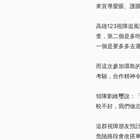
來宣導愛眼、護
高雄123視障追
查，第二個是多
一個是要多多去
而這次參加環島的
考驗，合作精神
領隊劉維璽說：
較不好，我們做
這群視障朋友預計
危險路段會改搭