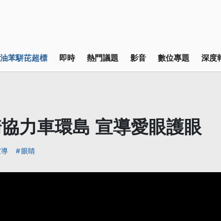
油苯駢芘超標
即時
熱門議題
影音
數位專題
深度
協力車環島 宣導愛眼護眼
宣導
眼睛