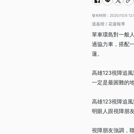
發布時間：
2020/10/5 12:
溫嘉楷 / 花蓮報導
單車環島對一般
過協力車，搭配
蓮。
高雄123視障追
一定是最困難的
高雄123視障追
明眼人跟視障朋
視障朋友強調，聯