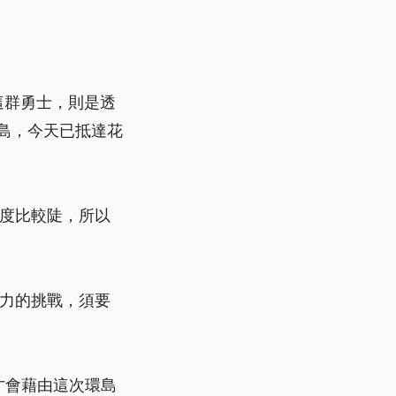
這群勇士，則是透
島，今天已抵達花
坡度比較陡，所以
耐力的挑戰，須要
才會藉由這次環島