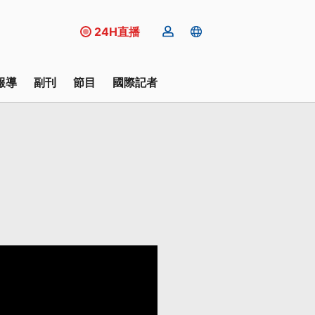
24H直播
報導
副刊
節目
國際記者