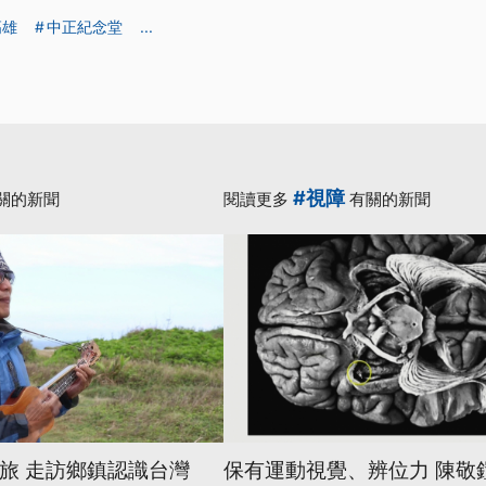
高雄
中正紀念堂
...
#視障
關的新聞
閱讀更多
有關的新聞
之旅 走訪鄉鎮認識台灣
保有運動視覺、辨位力 陳敬