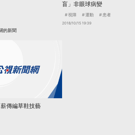
盲」非眼球病變
視障
運動
患者
2018/10/15 19:39
關的新聞
 薪傳編草鞋技藝