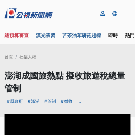
總預算審查
漢光演習
苦茶油苯駢芘超標
即時
熱門
首頁
社福人權
澎湖成國旅熱點 擬收旅遊稅總量
管制
縣政府
澎湖
管制
徵收
...