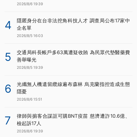
2026/8/6 19:39
隱匿身分在台非法挖角科技人才 調查局公布17家中
4
企名單
2026/8/5 16:03
交通局科長帳戶多63萬遭疑收賄 為民眾代墊醫藥費
5
善舉曝光
2026/8/5 19:39
光纖無人機遺留纜線遍布森林 烏克蘭指控造成生態
6
隱憂
2026/8/6 15:51
律師與掮客合謀誆可購BNT疫苗 慈濟遭詐10.6億、
7
檢起訴17人
2026/8/6 19:39