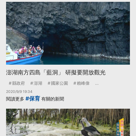
澎湖南方四島「藍洞」 研擬要開放觀光
縣政府
澎湖
國家公園
賴峰偉
...
2020/9/9 19:34
#保育
閱讀更多
有關的新聞