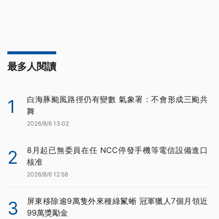
最多人閱讀
白海豚颱風路徑仍有變數 氣象署：不會形成三颱共
1
舞
2026/8/6 13:02
8月起已無委員在任 NCC停發手機等電信設備進口
2
核准
2026/8/6 12:58
屏東移除逾9萬隻外來種綠鬣蜥 冠軍獵人7個月領近
3
99萬獎勵金