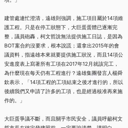
建管處連忙澄清，遠雄則強調，施工項目屬於14項維
護工程。只是在停工狀態下，大巨蛋蛋體已逐漸完
整，議員砲轟，柯文哲說無法提供施工日誌，是因為
BOT案合約沒要求，根本說謊；還拿出2015年的會
議資料，指遠雄本來就要提供施工狀況，而且14項公
安進度表上寫著所有工項在2017年12月就該完工，
為什麼現在每天仍有工程進行？遠雄集團發言人楊舜
欽表示，「14項工程的工項結束之後才進行的，所以
後續我們又申請了許多的工項，也是經過核准再來施
作的。」
大巨蛋爭議不斷，而且關乎市民安全，議員呼籲柯文
哲市長在確定發建照前，一定要說清楚、講明白。