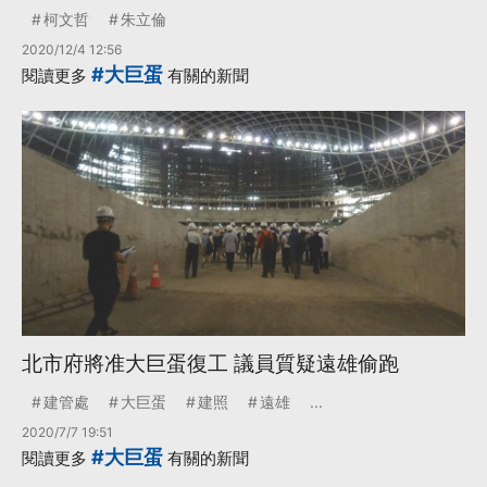
柯文哲
朱立倫
2020/12/4 12:56
#大巨蛋
閱讀更多
有關的新聞
北市府將准大巨蛋復工 議員質疑遠雄偷跑
建管處
大巨蛋
建照
遠雄
...
2020/7/7 19:51
#大巨蛋
閱讀更多
有關的新聞