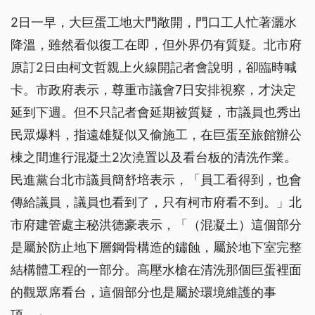
2日一早，大巨蛋工地大門敞開，門口工人忙著灑水
降溫，雖然看似復工在即，但外界仍有質疑。北市府
原訂2日由柯文哲親上火線開記者會說明，卻臨時喊
卡。市政府表示，尊重市議會7日安排視察，才決定
延到下週。但不只記者會延期被質疑，市議員也秀出
民眾爆料，指遠雄疑似又偷施工，在巨蛋至旅館辦公
棟之間進行混凝土2次澆置以及看台板的清洗作業。
民進黨台北市議員簡舒培表示，「員工看得到，也會
傳給議員，議員也看到了，只有柯市府看不到。」北
市府建管處主秘洪德豪表示，「（混凝土）這個部分
是屬於防止地下層鋼骨構造的鏽蝕，屬於地下室完整
結構體工程的一部分。高壓水槍在清洗那個巨蛋裡面
的觀眾席看台，這個部分也是屬於環境維護的事
項。」