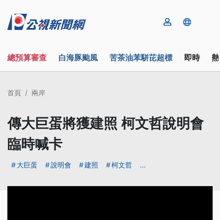
總預算審查
白海豚颱風
苦茶油苯駢芘超標
即時
熱
首頁
兩岸
傳大巨蛋將獲建照 柯文哲說明會
臨時喊卡
大巨蛋
說明會
建照
柯文哲
...