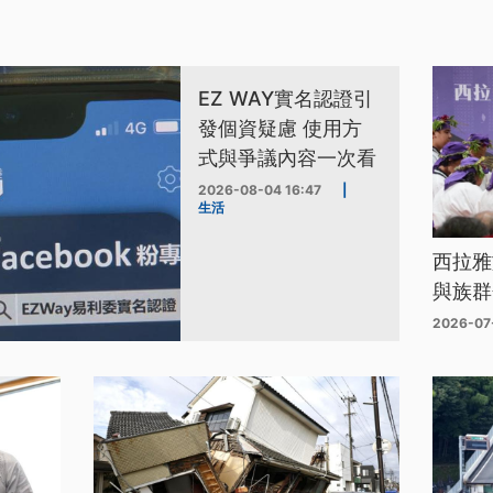
EZ WAY實名認證引
發個資疑慮 使用方
式與爭議內容一次看
2026-08-04 16:47
|
生活
西拉雅
與族群
2026-07