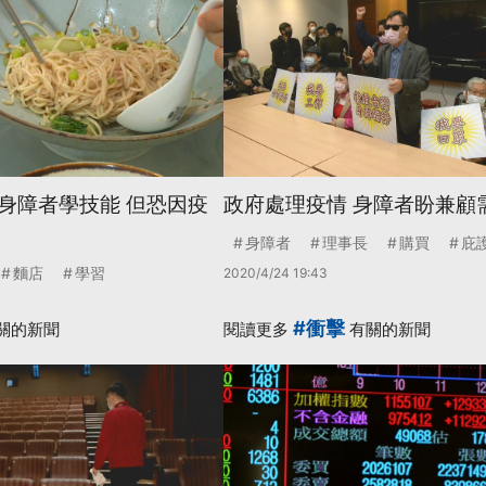
身障者學技能 但恐因疫
政府處理疫情 身障者盼兼顧
身障者
理事長
購買
庇
麵店
學習
2020/4/24 19:43
#衝擊
關的新聞
閱讀更多
有關的新聞