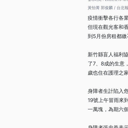
黃怡菁 郭俊麟 / 台北
疫情衝擊各行各
但現在觀光客和香
到5月份房租都繳
新竹縣盲人福利
了7、8成的生意
歲也住在護理之
身障者生計陷入
19號上午冒雨來
一萬塊，為期六
身障者張忠義表