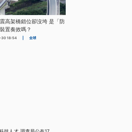
震高架橋錯位卻沒垮 是「防
裝置奏效嗎？
-30 18:54
|
全球
技人才 調查局公布17