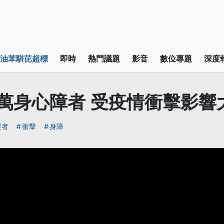
油苯駢芘超標
即時
熱門議題
影音
數位專題
深度
8萬身心障者 受疫情衝擊影響
礙者
衝擊
身障