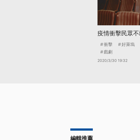
疫情衝擊民眾不
衝擊
好萊塢
戲劇
2020/3/30 19:32
編輯推薦