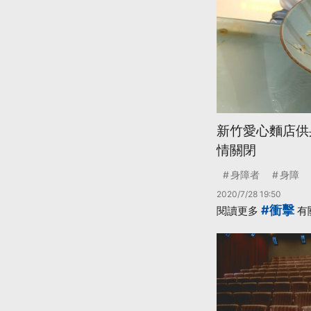
新竹愛心麵店供
情關閉
身障者
身障
2020/7/28 19:50
#衝擊
閱讀更多
有