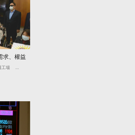
需求、權益
護工場
...