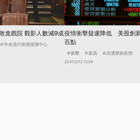
敢進戲院 觀影人數減9成
疫情衝擊疑慮降低 美股創
百點
中央流行疫情指揮中心
衝擊
新高
武漢肺炎疫情
2020/2/12 12:59