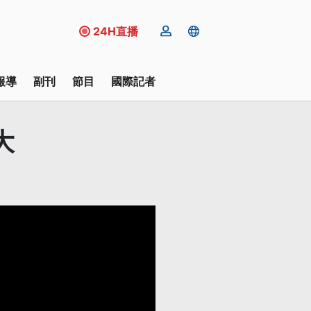
24H直播
報導
副刊
節目
國際記者
大