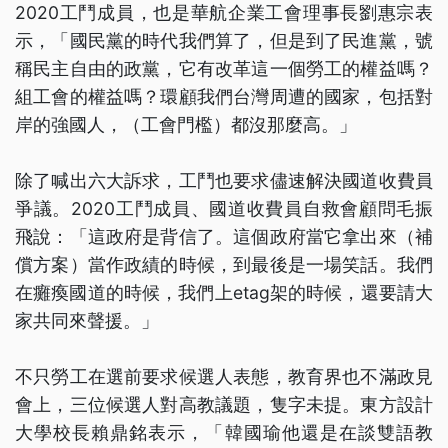
2020工鬥成員，也是華航企業工會理事長劉惠宗表
示，「國民黨的時代我們算了，但是到了民進黨，號
稱民主自由的政黨，它有改革這一個勞工的權益嗎？
組工會的權益嗎？環顧我們台灣周遭的國家，包括對
岸的強國人，（工會門檻）都沒那麼高。」
除了喊出六大訴求，工鬥也要求儘速解決國道收費員
爭議。2020工鬥成員、國道收費員自救會顧問毛振
飛說：「這政府是背信了。這個政府當它拿出來（補
償方案）當作政績的時候，到最後是一場笑話。我們
在癱瘓國道的時候，我們上etag架的時候，還要請大
家共同來聲援。」
不只勞工在選前要求候選人表態，教育界也不滿政見
會上，三位候選人對高教議題，隻字未提。東方設計
大學校長賴鼎銘表示，「韓國瑜他還是在談雙語教