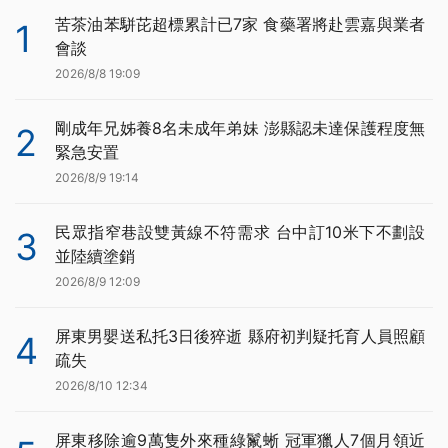
苦茶油苯駢芘超標累計已7家 食藥署將赴雲嘉與業者
1
會談
2026/8/8 19:09
剛成年兄姊養8名未成年弟妹 澎縣認未達保護程度無
2
緊急安置
2026/8/9 19:14
民眾指窄巷設雙黃線不符需求 台中訂10米下不劃設
3
並陸續塗銷
2026/8/9 12:09
屏東男嬰送私托3日後猝逝 縣府初判疑托育人員照顧
4
疏失
2026/8/10 12:34
屏東移除逾9萬隻外來種綠鬣蜥 冠軍獵人7個月領近