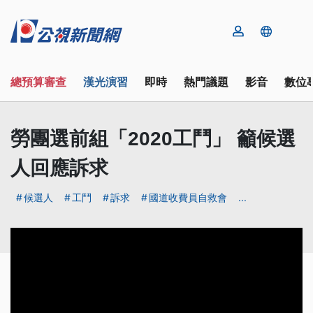
總預算審查
漢光演習
即時
熱門議題
影音
數位
勞團選前組「2020工鬥」 籲候選
人回應訴求
候選人
工鬥
訴求
國道收費員自救會
...