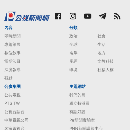
內容
分類
即時新聞
政治
社會
專題策展
全球
生活
數位敘事
兩岸
地方
當期節目
產經
文教科技
深度報導
環境
社福人權
觀點
公廣集團
主題網站
公共電視
我們的島
PTS TW
獨立特派員
公視台語台
有話好說
中華電視公司
P#新聞實驗室
客家電視台
PNN新聞議題中心