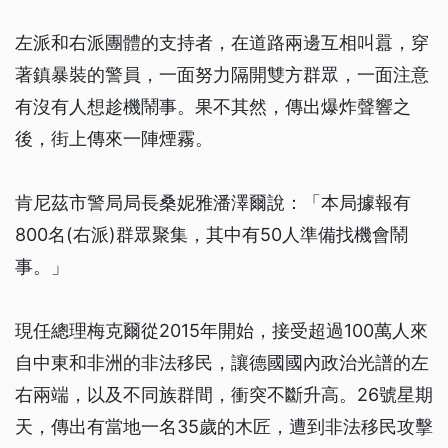
左派和右派團體的支持者，在道路兩邊互相叫囂，穿
著鎮暴裝的警員，一面努力隔開雙方群眾，一面注意
有沒有人想趁機鬧事。果不其然，傳出爆炸聲響之
後，街上傳來一陣煙霧。
肯尼茲市警局局長桑妮雅潘澤爾說：「本局據報有
800名(右派)群眾聚集，其中有50人準備找機會鬧
事。」
現任總理梅克爾從2015年開始，接受超過100萬人來
自中東和非洲的非法移民，讓德國國內政治光譜的左
右兩端，以及不同族群間，衝突不斷升高。26號星期
天，傳出有當地一名35歲的木匠，遭到非法移民攻擊