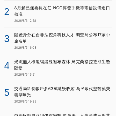
8月起已無委員在任 NCC停發手機等電信設備進口
2
核准
2026/8/6 12:58
隱匿身分在台非法挖角科技人才 調查局公布17家中
3
企名單
2026/8/5 16:03
光纖無人機遺留纜線遍布森林 烏克蘭指控造成生態
4
隱憂
2026/8/6 15:51
交通局科長帳戶多63萬遭疑收賄 為民眾代墊醫藥費
5
善舉曝光
2026/8/5 19:39
白海豚颱風路徑仍有變數 氣象署：不會形成三颱共