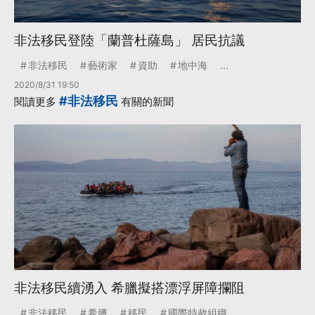
非法移民登陸「蘭普杜薩島」 居民抗議
非法移民
藝術家
資助
地中海
...
2020/8/31 19:50
#非法移民
閱讀更多
有關的新聞
非法移民續湧入 希臘擬搭漂浮屏障攔阻
非法移民
希臘
移民
國際特赦組織