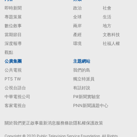
即時新聞
政治
社會
專題策展
全球
生活
數位敘事
兩岸
地方
當期節目
產經
文教科技
深度報導
環境
社福人權
觀點
公廣集團
主題網站
公共電視
我們的島
PTS TW
獨立特派員
公視台語台
有話好說
中華電視公司
P#新聞實驗室
客家電視台
PNN新聞議題中心
關於我們
更正啟事
最新消息
服務條款
隱私權保護政策
Copyright © 2020 Public Television Service Foundation. All Rights