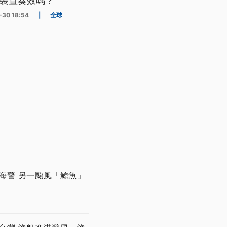
裝置奏效嗎？
-30 18:54
|
全球
海警 另一颱風「鯨魚」