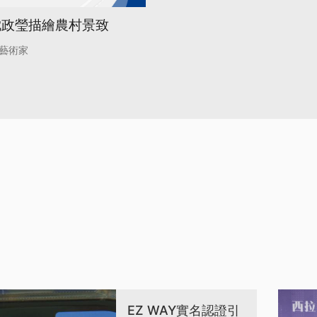
沈政瑩描繪農村景致
藝術家
EZ WAY實名認證引