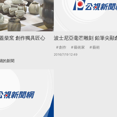
蓋柴窯 創作獨具匠心
波士尼亞毫芒雕刻 鉛筆尖顯
創作
藝術家
藝術
2016/7/19 12:49
關的新聞