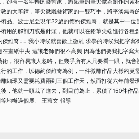
亞，卻有一名年輕的藝術家，將鉛筆的筆尖做為創作的素材
倫敦的大笨鐘，筆尖微雕藝術家的一雙巧手，將平淡無奇
藝術品。波士尼亞現年32歲的德約傑維奇，就是其中一位
術用的解剖刀或是針頭，他就可以在鉛筆尖端進行各種創
約傑維奇== 我小時候就喜歡上微雕 求學的時候我把字寫
焦在畫紙中央 這讓老師們很不高興 因為他們要我把字寫大
門藝術，很容易讓人忽略，但幾乎所有人只要看一眼，就會
進行的工作，以德約傑維奇為例，一件微雕作品大樣約莫
精雕細琢又需要耗費兩到三個工作天，然而打從六年前發
後，他就一頭栽了進去，到目前為止，累積了150件作
等地辦過個展。 王蕙文 報導