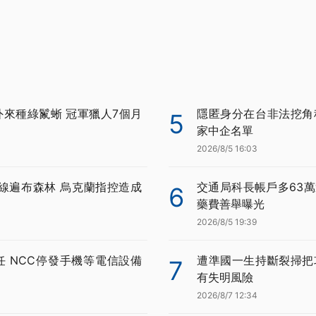
外來種綠鬣蜥 冠軍獵人7個月
隱匿身分在台非法挖角科
5
家中企名單
2026/8/5 16:03
線遍布森林 烏克蘭指控造成
交通局科長帳戶多63萬
6
藥費善舉曝光
2026/8/5 19:39
任 NCC停發手機等電信設備
遭準國一生持斷裂掃把
7
有失明風險
2026/8/7 12:34