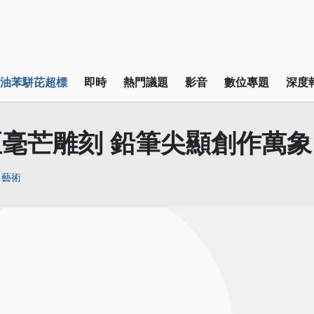
油苯駢芘超標
即時
熱門議題
影音
數位專題
深度
毫芒雕刻 鉛筆尖顯創作萬象
藝術