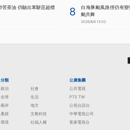
炒苦茶油 仍驗出苯駢芘超標
白海豚颱風路徑仍有變
8
颱共舞
2026/8/6 13:02
分類
公廣集團
政治
社會
公共電視
全球
生活
PTS TW
兩岸
地方
公視台語台
產經
文教科技
中華電視公司
環境
社福人權
客家電視台