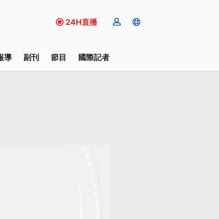
24H直播
報導
副刊
節目
國際記者