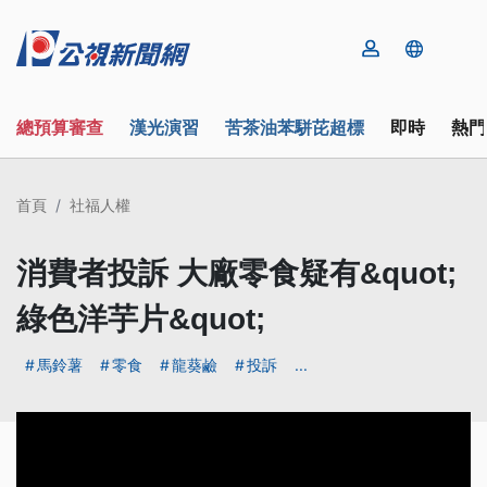
總預算審查
漢光演習
苦茶油苯駢芘超標
即時
熱門
首頁
社福人權
消費者投訴 大廠零食疑有&quot;
綠色洋芋片&quot;
馬鈴薯
零食
龍葵鹼
投訴
...