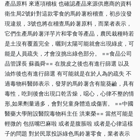
產品原料 來逐項稽核 也確認產品來源供應商的資料
衛生局2號針對這款零食的馬鈴薯粉稽查，初步沒發
現違規，3號也將在稽查馬鈴薯原料，而業者表示，
它們生產馬鈴薯洋芋片和零食等產品，農民栽種時若
是土沒有覆蓋完全，曬到太陽可能就會出現綠皮，可
能是人員疏失，才會沒挑出綠色部分。 ==食品公司
品管課長 蘇義舜== 在脫皮之後也有進行篩選 以及
油炸後也有進行篩選 有可能就是在於人為的疏失 不
過毒物科醫師表示，發芽的馬鈴薯含有龍葵鹼，具有
毒性，吃到後會出現口乾舌燥，噁心，心律不整的情
形,如果劑量過多，會對兒童身體造成傷害。 ==中國
醫藥大學附設醫院毒物科主任 洪東榮== 當然可能是
輕微的 包括嘴巴麻啦 或者是腹脹啦 或者是心律這樣
子的問題 對於民眾投訴綠色馬鈴薯零食，業者表示