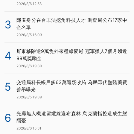
2026/8/6 12:58
隱匿身分在台非法挖角科技人才 調查局公布17家中
3
企名單
2026/8/5 16:03
屏東移除逾9萬隻外來種綠鬣蜥 冠軍獵人7個月領近
4
99萬獎勵金
2026/8/6 19:39
交通局科長帳戶多63萬遭疑收賄 為民眾代墊醫藥費
5
善舉曝光
2026/8/5 19:39
光纖無人機遺留纜線遍布森林 烏克蘭指控造成生態
6
隱憂
2026/8/6 15:51