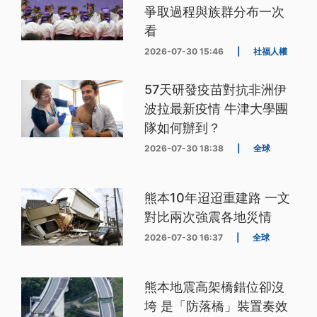
爭取過程與族群分布一次
看
2026-07-30 15:46
|
社福人權
57天研發疫苗對抗非洲伊
波拉最新疫情 牛津大學團
隊如何辦到？
2026-07-30 18:38
|
全球
熊本10年迢迢重建路 一文
對比兩次強震各地災情
2026-07-30 16:37
|
全球
熊本地震高架橋錯位卻沒
垮 是「防落橋」裝置奏效