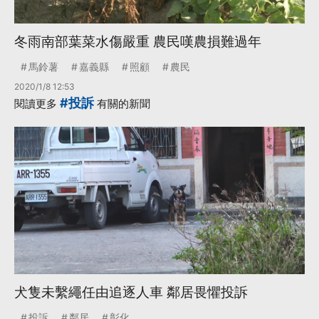
冬雨南部葉菜水傷嚴重 農民嘆農損難過年
馬鈴薯
嘉義縣
照顧
農民
2020/1/8 12:53
#投訴
閱讀更多
有關的新聞
犬隻未繫繩任由追逐人車 鄰居畏懼投訴
投訴
鄰居
彰化