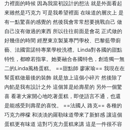
力裡面的時候 因為我當初設計的想法 就是外面看起
來雖然是巧克力 可是我希望裡面 在味道的層次上 是
有一點驚喜的感覺的 然後我會常常想要挑戰自己 做
自己沒有做過的東西 所以往往前面是會花 正式做的
好幾倍的時間 經歷東京製菓專門學校、巴黎藍帶廚
藝、法國雷諾特專業學校洗禮。Linda對各國的甜點
特性，都瞭若指掌。她要融合各國特色，創造獨一無
二的Linda風格蛋糕。 ==甜點師 廖家瑜== 我現在在
幫蛋糕做最後的裝飾 就是放上這個小碎片 然後除了
內餡是我有設計之外 這個算是給壽星的 另外一個驚
喜 看著大家開心地吃著蛋糕，即使語言不通，也還
是能感受到壽星的喜悅。 ==法國人 路克== 各種的
巧克力檸檬 和淡淡的羅勒味道帶來了新鮮感 讓這個
蛋糕更有味道 這對巧克力蛋糕來講 這是一件很不容