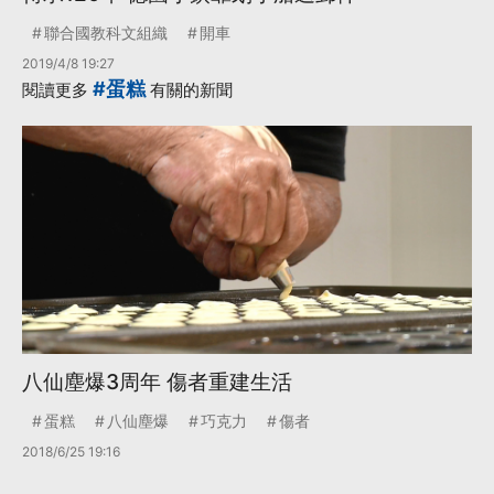
聯合國教科文組織
開車
2019/4/8 19:27
#蛋糕
閱讀更多
有關的新聞
八仙塵爆3周年 傷者重建生活
蛋糕
八仙塵爆
巧克力
傷者
2018/6/25 19:16