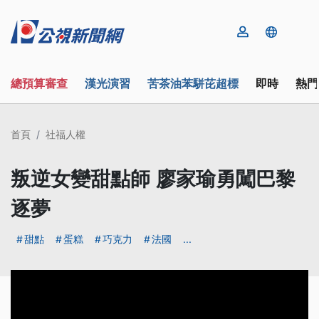
總預算審查
漢光演習
苦茶油苯駢芘超標
即時
熱門
首頁
社福人權
叛逆女變甜點師 廖家瑜勇闖巴黎
逐夢
甜點
蛋糕
巧克力
法國
...