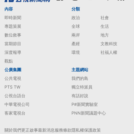
內容
分類
即時新聞
政治
社會
專題策展
全球
生活
數位敘事
兩岸
地方
當期節目
產經
文教科技
深度報導
環境
社福人權
觀點
公廣集團
主題網站
公共電視
我們的島
PTS TW
獨立特派員
公視台語台
有話好說
中華電視公司
P#新聞實驗室
客家電視台
PNN新聞議題中心
關於我們
更正啟事
最新消息
服務條款
隱私權保護政策