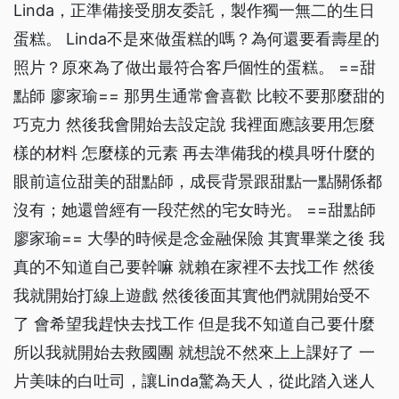
Linda，正準備接受朋友委託，製作獨一無二的生日
蛋糕。 Linda不是來做蛋糕的嗎？為何還要看壽星的
照片？原來為了做出最符合客戶個性的蛋糕。 ==甜
點師 廖家瑜== 那男生通常會喜歡 比較不要那麼甜的
巧克力 然後我會開始去設定說 我裡面應該要用怎麼
樣的材料 怎麼樣的元素 再去準備我的模具呀什麼的
眼前這位甜美的甜點師，成長背景跟甜點一點關係都
沒有；她還曾經有一段茫然的宅女時光。 ==甜點師
廖家瑜== 大學的時候是念金融保險 其實畢業之後 我
真的不知道自己要幹嘛 就賴在家裡不去找工作 然後
我就開始打線上遊戲 然後後面其實他們就開始受不
了 會希望我趕快去找工作 但是我不知道自己要什麼
所以我就開始去救國團 就想說不然來上上課好了 一
片美味的白吐司，讓Linda驚為天人，從此踏入迷人