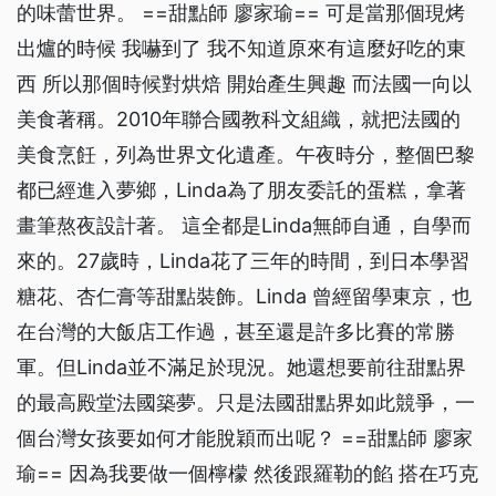
的味蕾世界。 ==甜點師 廖家瑜== 可是當那個現烤
出爐的時候 我嚇到了 我不知道原來有這麼好吃的東
西 所以那個時候對烘焙 開始產生興趣 而法國一向以
美食著稱。2010年聯合國教科文組織，就把法國的
美食烹飪，列為世界文化遺產。午夜時分，整個巴黎
都已經進入夢鄉，Linda為了朋友委託的蛋糕，拿著
畫筆熬夜設計著。 這全都是Linda無師自通，自學而
來的。27歲時，Linda花了三年的時間，到日本學習
糖花、杏仁膏等甜點裝飾。Linda 曾經留學東京，也
在台灣的大飯店工作過，甚至還是許多比賽的常勝
軍。但Linda並不滿足於現況。她還想要前往甜點界
的最高殿堂法國築夢。只是法國甜點界如此競爭，一
個台灣女孩要如何才能脫穎而出呢？ ==甜點師 廖家
瑜== 因為我要做一個檸檬 然後跟羅勒的餡 搭在巧克