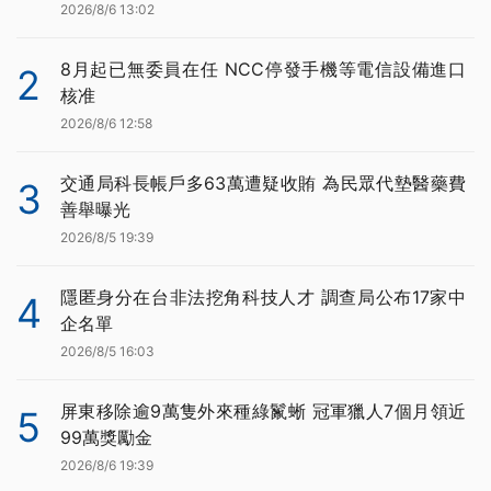
2026/8/6 13:02
8月起已無委員在任 NCC停發手機等電信設備進口
2
核准
2026/8/6 12:58
交通局科長帳戶多63萬遭疑收賄 為民眾代墊醫藥費
3
善舉曝光
2026/8/5 19:39
隱匿身分在台非法挖角科技人才 調查局公布17家中
4
企名單
2026/8/5 16:03
屏東移除逾9萬隻外來種綠鬣蜥 冠軍獵人7個月領近
5
99萬獎勵金
2026/8/6 19:39