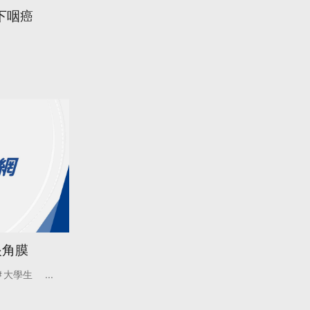
下咽癌
眼角膜
大學生
...