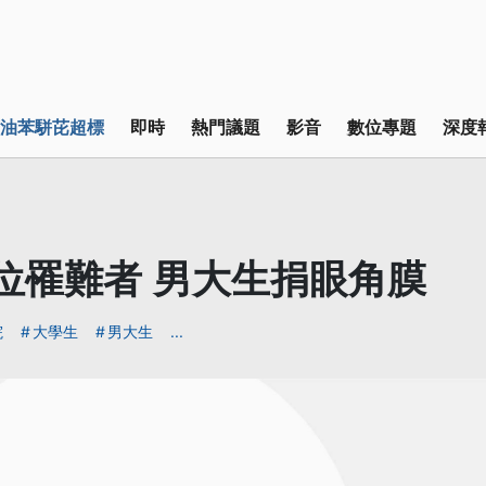
油苯駢芘超標
即時
熱門議題
影音
數位專題
深度
位罹難者 男大生捐眼角膜
院
大學生
男大生
...