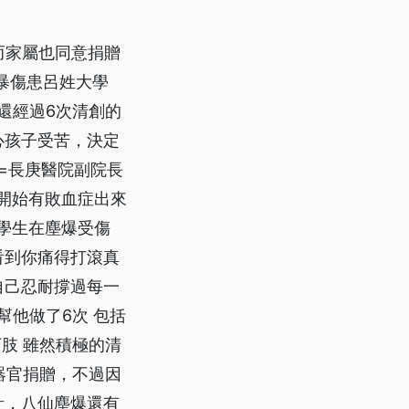
而家屬也同意捐贈
暴傷患呂姓大學
還經過6次清創的
心孩子受苦，決定
=長庚醫院副院長
 開始有敗血症出來
大學生在塵爆受傷
看到你痛得打滾真
自己忍耐撐過每一
幫他做了6次 包括
肢 雖然積極的清
器官捐贈，不過因
計，八仙塵爆還有