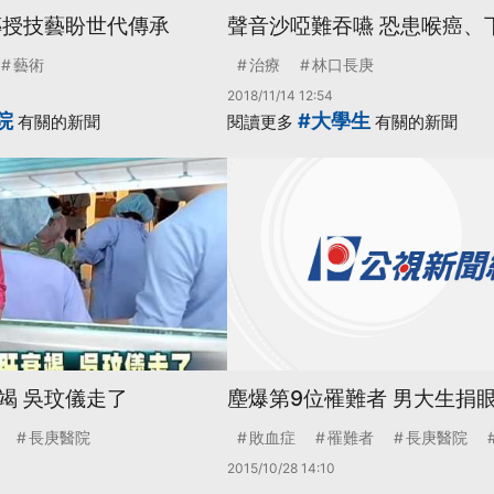
傳授技藝盼世代傳承
聲音沙啞難吞嚥 恐患喉癌、
藝術
治療
林口長庚
2018/11/14 12:54
院
#大學生
有關的新聞
閱讀更多
有關的新聞
竭 吳玟儀走了
塵爆第9位罹難者 男大生捐
長庚醫院
敗血症
罹難者
長庚醫院
2015/10/28 14:10