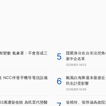
有變數 氣象署：不會形成三
隱匿身分在台非法挖角科
5
家中企名單
2026/8/5 16:03
任 NCC停發手機等電信設備
颱風白海豚週末最接近
6
民生計受影響
2026/8/6 19:39
63萬遭疑收賄 為民眾代墊醫
翁曉玲、張惇涵為政院
7