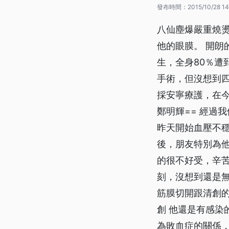
發布時間：
2015/10/28 14
八仙塵爆嚴重燒燙
他的眼膜。 開朗
生，全身80％遭
手術，但沒想到
採安寧療護，在今
鄭明輝== 經過
昨天開始血壓不穩
後，朋友特別為
的很不好受，辛
刻，沒想到還是無
筋膜切開跟清創的
創 他還是有感染
為敗血症的關係