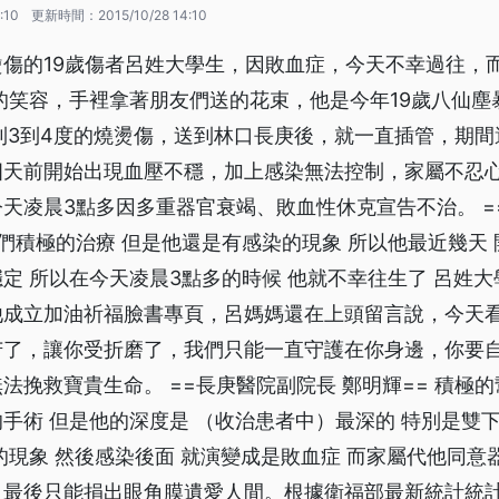
:10
更新時間：
2015/10/28 14:10
傷的19歲傷者呂姓大學生，因敗血症，今天不幸過往，
的笑容，手裡拿著朋友們送的花束，他是今年19歲八仙塵
到3到4度的燒燙傷，送到林口長庚後，就一直插管，期間
四天前開始出現血壓不穩，加上感染無法控制，家屬不忍
天凌晨3點多因多重器官衰竭、敗血性休克宣告不治。 =
我們積極的治療 但是他還是有感染的現象 所以他最近幾天
定 所以在今天凌晨3點多的時候 他就不幸往生了 呂姓
他成立加油祈福臉書專頁，呂媽媽還在上頭留言說，今天
苦了，讓你受折磨了，我們只能一直守護在你身邊，你要
法挽救寶貴生命。 ==長庚醫院副院長 鄭明輝== 積極的
手術 但是他的深度是 （收治患者中）最深的 特別是雙下
的現象 然後感染後面 就演變成是敗血症 而家屬代他同意
，最後只能捐出眼角膜遺愛人間。根據衛福部最新統計統