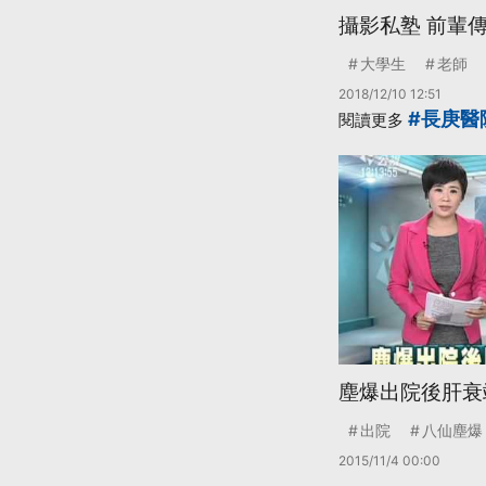
攝影私塾 前輩
大學生
老師
2018/12/10 12:51
#長庚醫
閱讀更多
塵爆出院後肝衰
出院
八仙塵爆
2015/11/4 00:00