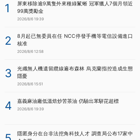
屏東移除逾9萬隻外來種綠鬣蜥 冠軍獵人7個月領近
1
99萬獎勵金
2026/8/6 19:39
8月起已無委員在任 NCC停發手機等電信設備進口
2
核准
2026/8/6 12:58
光纖無人機遺留纜線遍布森林 烏克蘭指控造成生態
3
隱憂
2026/8/6 15:51
嘉義麻油廠低溫焙炒苦茶油 仍驗出苯駢芘超標
4
2026/8/6 19:39
隱匿身分在台非法挖角科技人才 調查局公布17家中
5