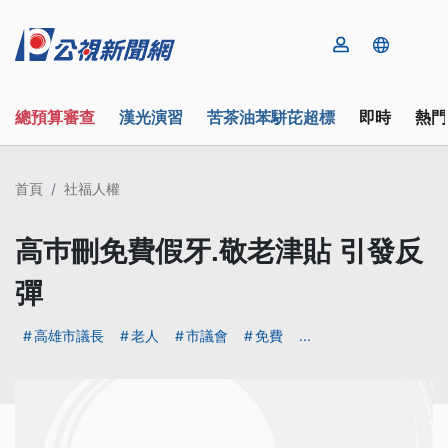
總預算審查
漢光演習
苦茶油苯駢芘超標
即時
熱門
首頁
社福人權
高巿刪免費假牙.敬老津貼 引發反
彈
高雄市議長
老人
市議會
免費
...