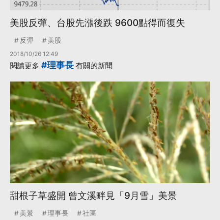
美股反彈、台股先漲後跌 9600點得而復失
反彈
美股
2018/10/26 12:49
#理事長
閱讀更多
有關的新聞
甜根子草盛開 曾文溪畔見「9月雪」美景
美景
理事長
社區