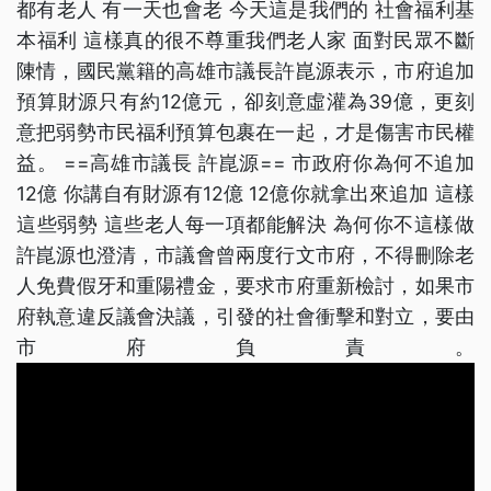
都有老人 有一天也會老 今天這是我們的 社會福利基
本福利 這樣真的很不尊重我們老人家 面對民眾不斷
陳情，國民黨籍的高雄市議長許崑源表示，市府追加
預算財源只有約12億元，卻刻意虛灌為39億，更刻
意把弱勢市民福利預算包裹在一起，才是傷害市民權
益。 ==高雄市議長 許崑源== 市政府你為何不追加
12億 你講自有財源有12億 12億你就拿出來追加 這樣
這些弱勢 這些老人每一項都能解決 為何你不這樣做
許崑源也澄清，市議會曾兩度行文市府，不得刪除老
人免費假牙和重陽禮金，要求市府重新檢討，如果市
府執意違反議會決議，引發的社會衝擊和對立，要由
市府負責。