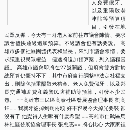
人免費假牙、
以及重陽敬老
津貼等預算項
目，引發在地
民眾反彈，今天有一群老人家前往市議會陳情、要求
議會儘快通過追加預算。不過議會也有話要說。 高
雄市多個社區團體代表和里長，來到市議會陳情，要
求議重視民眾權益，儘速將追加預算案，列入議程審
議。 高雄市議會即將在27號開議，但府會雙方對於
總預算仍僵持不下，其中市府自行調整非法定社福支
出，刪除包括重陽敬老禮金、老人免費假牙，以及鄰
長交通補助費和義警民防補助等預算，引發不少民
怨。 ==高雄市三民區高泰社區發展協會理事長 劉高
鈿== 我就牙齒掉到剩兩顆 好不容易今天掉光要裝 卻
沒有了 他覺得人生哪有什麼希望 ==高雄市仁武區烏
林社區發展協會理事長 張慈惠== 將心比心 大家家裡