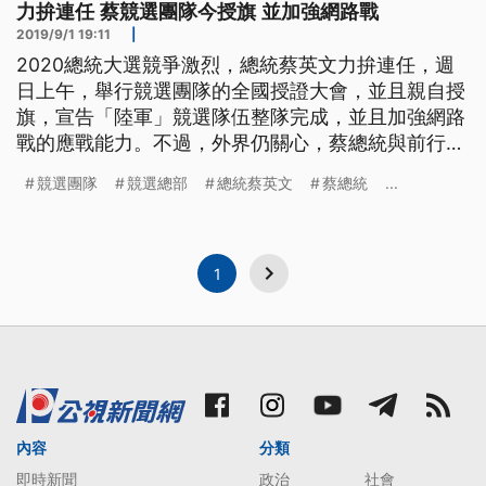
力拚連任 蔡競選團隊今授旗 並加強網路戰
2019/9/1 19:11
|
2020總統大選競爭激烈，總統蔡英文力拚連任，週
日上午，舉行競選團隊的全國授證大會，並且親自授
旗，宣告「陸軍」競選隊伍整隊完成，並且加強網路
戰的應戰能力。不過，外界仍關心，蔡總統與前行政
院長賴清德，是否可以「蔡賴配」？ 一早出席競選
競選團隊
競選總部
總統蔡英文
蔡總統
...
團隊的全國授證大會，總統蔡英文展現好心情。面對
2020總統選舉，藍營有韓國瑜挑戰蔡總統連任，另
外鴻海創辦人郭台銘等人，都傳出可能加入戰局，綠
營選戰布局更是積極，授證大
1
內容
分類
即時新聞
政治
社會