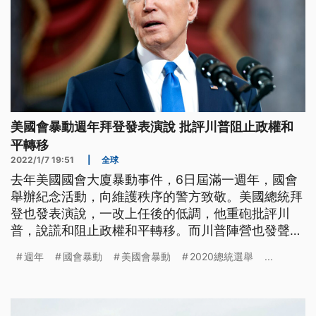
美國會暴動週年拜登發表演說 批評川普阻止政權和
平轉移
2022/1/7 19:51
|
全球
去年美國國會大廈暴動事件，6日屆滿一週年，國會
舉辦紀念活動，向維護秩序的警方致敬。美國總統拜
登也發表演說，一改上任後的低調，他重砲批評川
普，說謊和阻止政權和平轉移。而川普陣營也發聲明
反擊。
週年
國會暴動
美國會暴動
2020總統選舉
...