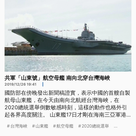
控與應處。根據國防部的公開訊息
共軍「山東號」航空母艦 南向北穿台灣海峽
2019/12/26 19:41
|
國防部在傍晚發出新聞稿證實，表示中國的首艘自製
航母山東艦，在今天由南向北航經台灣海峽，在
2020總統選舉倒數敏感時刻，這樣的動作也格外引
起各界高度關注。 山東艦17日才剛在海南三亞軍港
正式服役，當時中國國家主席習近平更親自出席典
台灣海峽
山東艦
航空母艦
2020總統選舉
...
禮，可見重視，根據衛星照片顯示，山東艦在24日即