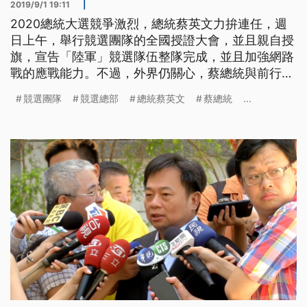
2019/9/1 19:11
|
2020總統大選競爭激烈，總統蔡英文力拚連任，週
日上午，舉行競選團隊的全國授證大會，並且親自授
旗，宣告「陸軍」競選隊伍整隊完成，並且加強網路
戰的應戰能力。不過，外界仍關心，蔡總統與前行政
院長賴清德，是否可以「蔡賴配」？ 一早出席競選
競選團隊
競選總部
總統蔡英文
蔡總統
...
團隊的全國授證大會，總統蔡英文展現好心情。面對
2020總統選舉，藍營有韓國瑜挑戰蔡總統連任，另
外鴻海創辦人郭台銘等人，都傳出可能加入戰局，綠
營選戰布局更是積極，授證大