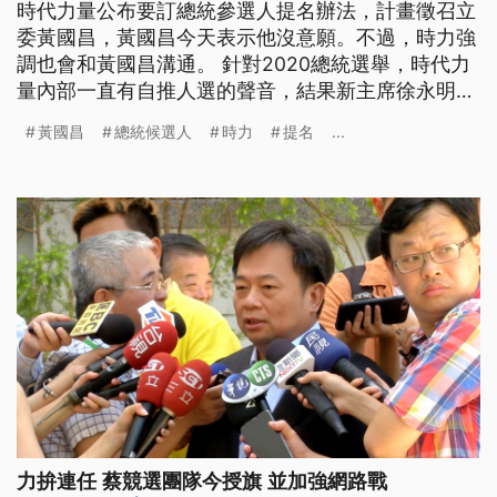
時代力量公布要訂總統參選人提名辦法，計畫徵召立
委黃國昌，黃國昌今天表示他沒意願。不過，時力強
調也會和黃國昌溝通。 針對2020總統選舉，時代力
量內部一直有自推人選的聲音，結果新主席徐永明8
月上任後，18號晚上，時力就發出新聞稿，強調將草
黃國昌
總統候選人
時力
提名
...
擬總統候選人提名辦法，並且將徵召立委黃國昌做為
優先考量之一，引發討論。對此，黃國昌表示，對徵
召沒有意願，還強調目前最重要，是立委的工作，也
請大家多關心華映關廠員工權
力拚連任 蔡競選團隊今授旗 並加強網路戰