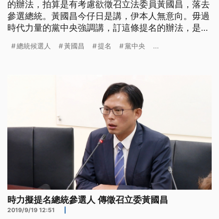
的辦法，拍算是有考慮欲徵召立法委員黃國昌，落去
參選總統。黃國昌今仔日是講，伊本人無意向。毋過
時代力量的黨中央強調講，訂這條提名的辦法，是欲
表現講政黨家己愛有主張，毋是欲藉這佮別黨講條
總統候選人
黃國昌
提名
黨中央
...
件。 針對2020總統選舉，時代力量內部一直有自推
人選的聲音，結果新主席徐永明8月上任後，18號晚
上，時力就發出新聞稿，強調將草擬總統候選人提名
辦法，並且將徵召立委黃國昌
時力擬提名總統參選人 傳徵召立委黃國昌
2019/9/19 12:51
|