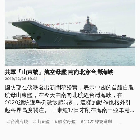
共軍「山東號」航空母艦 南向北穿台灣海峽
2019/12/26 19:41
|
國防部在傍晚發出新聞稿證實，表示中國的首艘自製
航母山東艦，在今天由南向北航經台灣海峽，在
2020總統選舉倒數敏感時刻，這樣的動作也格外引
起各界高度關注。 山東艦17日才剛在海南三亞軍港
正式服役，當時中國國家主席習近平更親自出席典
台灣海峽
山東艦
航空母艦
2020總統選舉
...
禮，可見重視，根據衛星照片顯示，山東艦在24日即
從南海基地出港，在護衛艦的伴護下，直接北返，我
國防部強調，國軍運用聯合情監偵系統，全程掌握監