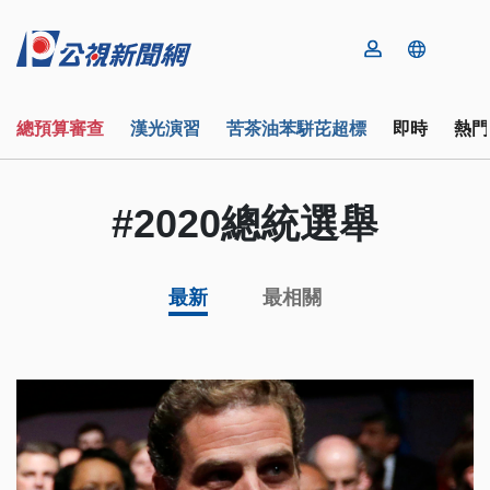
總預算審查
漢光演習
苦茶油苯駢芘超標
即時
熱門
#2020總統選舉
最新
最相關