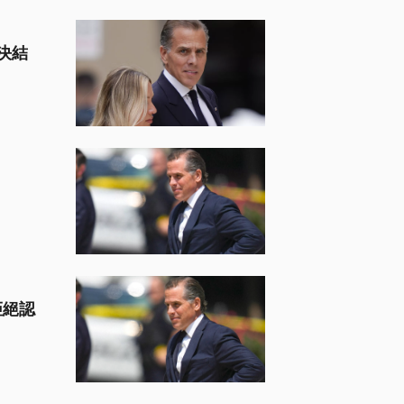
決結
拒絕認