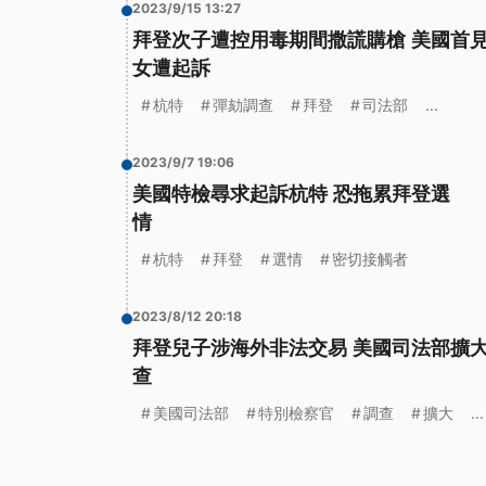
2023/9/15 13:27
拜登次子遭控用毒期間撒謊購槍 美國首
女遭起訴
杭特
彈劾調查
拜登
司法部
...
2023/9/7 19:06
美國特檢尋求起訴杭特 恐拖累拜登選
情
杭特
拜登
選情
密切接觸者
2023/8/12 20:18
拜登兒子涉海外非法交易 美國司法部擴
查
美國司法部
特別檢察官
調查
擴大
...