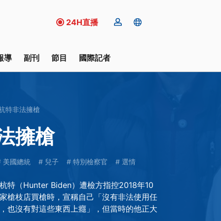
24H直播
報導
副刊
節目
國際記者
杭特非法擁槍
法擁槍
美國總統
兒子
特別檢察官
選情
（Hunter Biden）遭檢方指控2018年10
家槍枝店買槍時，宣稱自己「沒有非法使用任
，也沒有對這些東西上癮」，但當時的他正大
。