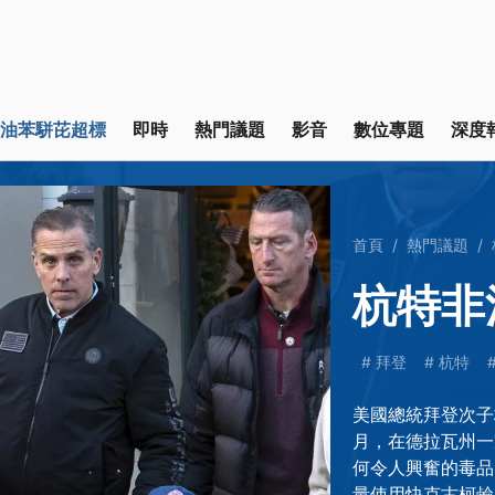
油苯駢芘超標
即時
熱門議題
影音
數位專題
深度
首頁
熱門議題
杭特非
拜登
杭特
美國總統拜登次子杭特
月，在德拉瓦州一
何令人興奮的毒品
量使用快克古柯鹼