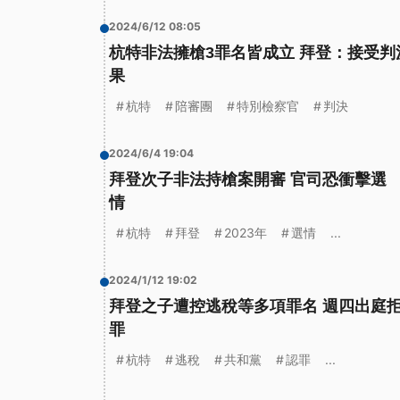
2024/6/12 08:05
杭特非法擁槍3罪名皆成立 拜登：接受判
果
杭特
陪審團
特別檢察官
判決
2024/6/4 19:04
拜登次子非法持槍案開審 官司恐衝擊選
情
杭特
拜登
2023年
選情
...
2024/1/12 19:02
拜登之子遭控逃稅等多項罪名 週四出庭
罪
杭特
逃稅
共和黨
認罪
...