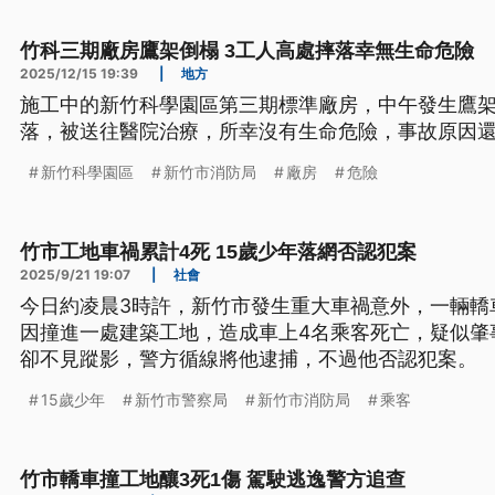
竹科三期廠房鷹架倒榻 3工人高處摔落幸無生命危險
2025/12/15 19:39
|
地方
施工中的新竹科學園區第三期標準廠房，中午發生鷹架
落，被送往醫院治療，所幸沒有生命危險，事故原因
新竹科學園區
新竹市消防局
廠房
危險
竹市工地車禍累計4死 15歲少年落網否認犯案
2025/9/21 19:07
|
社會
今日約凌晨3時許，新竹市發生重大車禍意外，一輛轎
因撞進一處建築工地，造成車上4名乘客死亡，疑似肇
卻不見蹤影，警方循線將他逮捕，不過他否認犯案。
15歲少年
新竹市警察局
新竹市消防局
乘客
竹市轎車撞工地釀3死1傷 駕駛逃逸警方追查