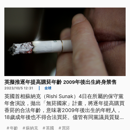
英擬推逐年提高購菸年齡 2009年後出生終身禁售
2023/10/5 12:31
|
全球
英國首相蘇納克（Rishi Sunak）4日在所屬的保守黨
年會演說，拋出「無菸國家」計畫，將逐年提高購買
香菸的合法年齡，意味著2009年後出生的年輕人，
18歲成年後也不得合法買菸。儘管有同黨議員質疑這
項措施很難執行，但多數黨員抱持肯定態度。
年齡
蘇納克
英國
買菸