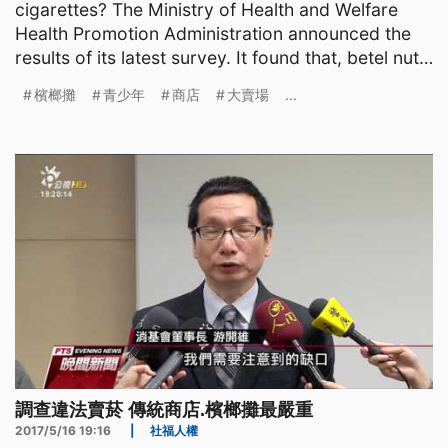
cigarettes? The Ministry of Health and Welfare
Health Promotion Administration announced the
results of its latest survey. It found that, betel nut
stands and tra
檳榔攤
青少年
商店
大賣場
...
調查違法賣菸 傳統商店.檳榔攤最嚴重
2017/5/16 19:16
|
社福人權