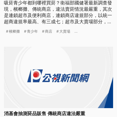
吸菸青少年都到哪裡買菸？衛福部國健署最新調查發
現，檳榔攤、傳統商店，違法賣菸情況最嚴重，其次
是連鎖超市及便利商店，連鎖商店違規部分，以統一
超商違規率最高、有三成七；超市及大賣場部分，則
是以家樂福違規超過七成最多。 檳榔攤裡什麼都
檳榔攤
青少年
商店
大賣場
...
賣，除了檳榔、各式飲料、還有菸品，衛福部委託消
基會最新調查發現，檳榔攤已成為青少年違法取得菸
品的新管道，因為有六成檳榔攤業者，沒有詢問年齡
或要求出示證件，甚至連身穿國
消基會抽測菸品販售 傳統商店違法嚴重