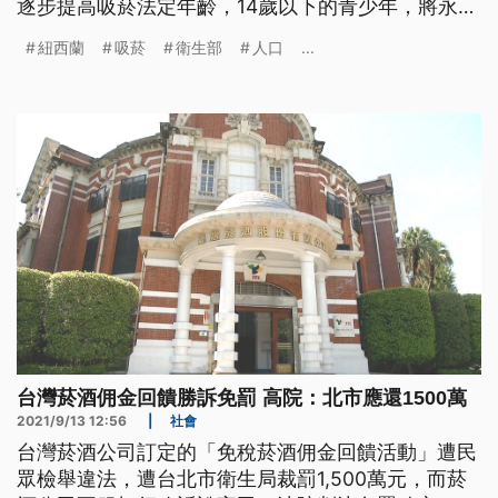
逐步提高吸菸法定年齡，14歲以下的青少年，將永遠
不能合法買菸。如果新法順利通過，紐西蘭將成為僅
紐西蘭
吸菸
衛生部
人口
...
次於不丹，全球對香菸販售最嚴格的國家。
台灣菸酒佣金回饋勝訴免罰 高院：北市應還1500萬
2021/9/13 12:56
|
社會
台灣菸酒公司訂定的「免稅菸酒佣金回饋活動」遭民
眾檢舉違法，遭台北市衛生局裁罰1,500萬元，而菸