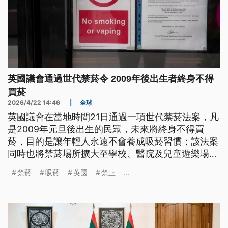
英國議會通過世代禁菸令 2009年後出生者終身不得
買菸
2026/4/22 14:46
|
全球
英國議會在當地時間21日通過一項世代禁菸法案，凡
是2009年元旦後出生的民眾，未來將終身不得買
菸，目的是讓年輕人永遠不會養成吸菸習慣；該法案
同時也將禁菸場所擴大至學校、醫院及兒童遊樂場等
地，待英王查爾斯三世批准後，新法就會正式上路。
禁菸
吸菸
英國
禁止
...