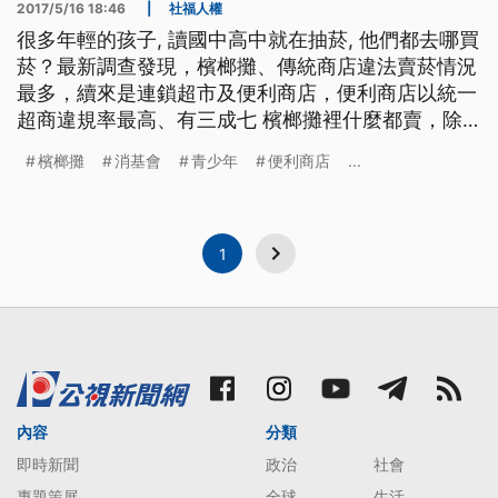
2017/5/16 18:46
|
社福人權
很多年輕的孩子, 讀國中高中就在抽菸, 他們都去哪買
菸？最新調查發現，檳榔攤、傳統商店違法賣菸情況
最多，續來是連鎖超市及便利商店，便利商店以統一
超商違規率最高、有三成七 檳榔攤裡什麼都賣，除
了檳榔、各式飲料、還有菸品，衛福部委託消基會最
檳榔攤
消基會
青少年
便利商店
...
新調查發現，檳榔攤已成為青少年違法取得菸品的新
管道，因為有六成檳榔攤業者，沒有詢問年齡或要求
出示證件，甚至連身穿國、高中生制服來買菸，有些
店家也是照賣不誤。
1
內容
分類
即時新聞
政治
社會
專題策展
全球
生活