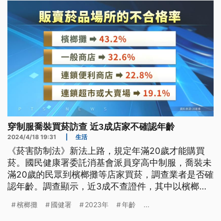
穿制服喬裝買菸訪查 近3成店家不確認年齡
2024/4/18 19:31
|
生活
《菸害防制法》新法上路，規定年滿20歲才能購買
菸。國民健康署委託消基會派員穿高中制服，喬裝未
滿20歲的民眾到檳榔攤等店家買菸，調查業者是否確
認年齡。調查顯示，近3成不查證件，其中以檳榔攤
的不合格率最高，超過4成。
檳榔攤
國健署
2023年
年齡
...