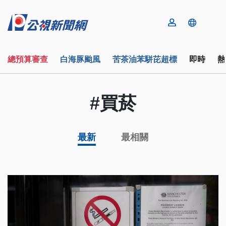
總預算審查
白海豚颱風
苦茶油苯駢芘超標
即時
熱
#買菸
最新
最相關