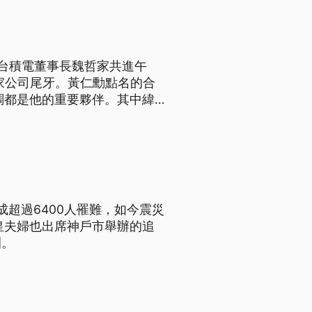
台積電董事長魏哲家共進午
家公司尾牙。黃仁勳點名的合
調都是他的重要夥伴。其中緯
師表示，這次黃仁勳來台目的更
動台灣半導體產業發展。
成超過6400人罹難，如今震災
皇夫婦也出席神戶市舉辦的追
訓。