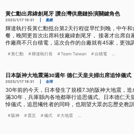
黃仁勳出席緯創尾牙 讚台灣供應鏈扮演關鍵角色
2025/1/17 19:31
|
產經
輝達執行長黃仁勳抵台第2天行程從早忙到晚，中午和
餐，晚間更首次出席科技廠緯創尾牙， 接著才出席自
作廠商不只台積電，這次合作的台廠就有45家，更強
創就表示，今（2025）年要和輝達深化合作。分析
黃仁勳
輝達執行長
Team Taiwan
台積電
...
被視為要尋找亞洲總部甚至研發中心的地點，將會帶
日本阪神大地震滿30週年 德仁天皇夫婦出席追悼儀式
2025/1/17 19:31
|
全球
30年前的今天，日本發生了規模7.3的阪神大地震，造
滿30年，兵庫縣內各地都舉行追思儀式。日本德仁天
悼儀式，追思犧牲者的同時，也期望大眾勿忘歷史教
阪神
震災
儀式
大地震
...