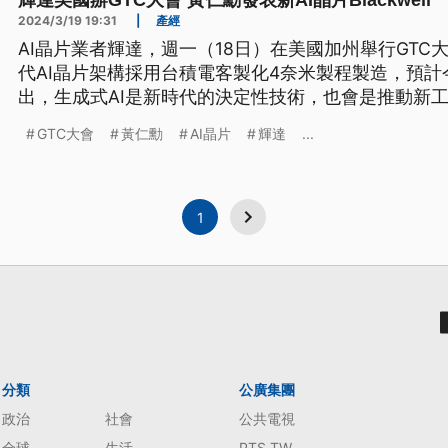
輝達美國辦GTC大會 黃仁勳發表新AI晶片Blackwell
2024/3/19 19:31
|
產經
AI晶片業者輝達，週一（18日）在美國加州舉行GT
代AI晶片架構採用台積電客製化4奈米製程製造，預計
出，生成式AI是新時代的決定性技術，也會是推動新
黃仁勳在台上還秀出AI氣象系統，讓全世界都看見台
GTC大會
黃仁勳
AI晶片
輝達
...
1
分類
公廣集團
政治
社會
公共電視
全球
生活
PTS TW