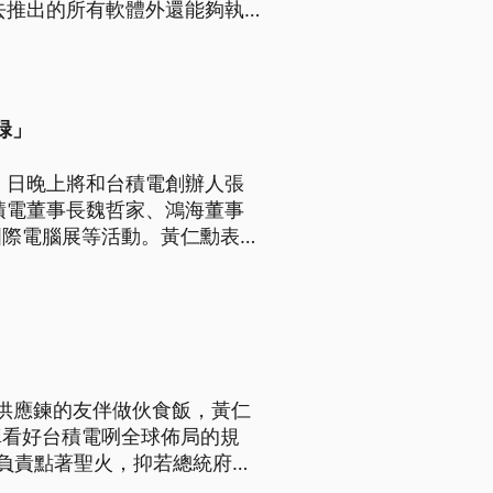
去推出的所有軟體外還能夠執
震資料處理及人工智慧等不同領
碌」
）日晚上將和台積電創辦人張
積電董事長魏哲家、鴻海董事
國際電腦展等活動。黃仁勳表
度最快的產品，需要台灣約150
臺灣供應鍊的友伴做伙食飯，黃仁
真看好台積電咧全球佈局的規
，負責點著聖火，抑若總統府表
標題、導言為台語文）