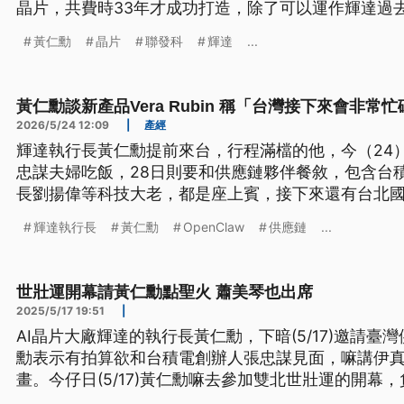
晶片，共費時33年才成功打造，除了可以運作輝達過
行Windows所有應用程式，並處理數位生物學、地
黃仁勳
晶片
聯發科
輝達
...
域需求。
黃仁勳談新產品Vera Rubin 稱「台灣接下來會非常忙
2026/5/24 12:09
|
產經
輝達執行長黃仁勳提前來台，行程滿檔的他，今（24
忠謀夫婦吃飯，28日則要和供應鏈夥伴餐敘，包含台
長劉揚偉等科技大老，都是座上賓，接下來還有台北
示，新一代產品Vera Rubin是輝達史上規模最大、速
輝達執行長
黃仁勳
OpenClaw
供應鏈
...
家生態系夥伴一起打造，台灣接下來會非常忙碌。
世壯運開幕請黃仁勳點聖火 蕭美琴也出席
2025/5/17 19:51
|
AI晶片大廠輝達的執行長黃仁勳，下暗(5/17)邀請
勳表示有拍算欲和台積電創辦人張忠謀見面，嘛講伊
畫。今仔日(5/17)黃仁勳嘛去參加雙北世壯運的開幕
示，世壯運開幕是由副總統蕭美琴代表出席。（新聞