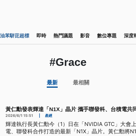
油苯駢芘超標
即時
熱門議題
影音
數位專題
深度
#Grace
最新
最相關
黃仁勳發表輝達「N1X」晶片 攜手聯發科、台積電共
2026/6/1 15:51
|
產經
輝達執行長黃仁勳今（1）日在「NVIDIA GTC」大
電、聯發科合作打造的最新「N1X」晶片。黃仁勳將N