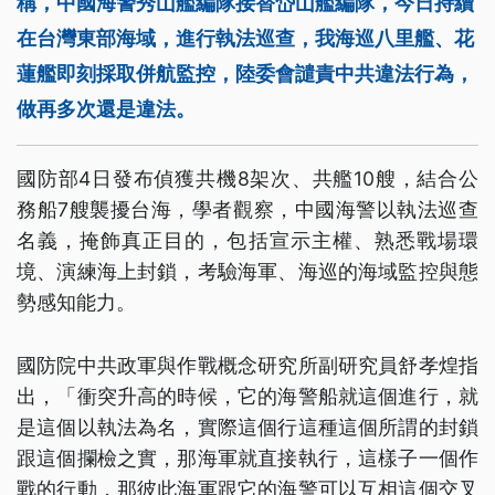
稱，中國海警秀山艦編隊接替岱山艦編隊，今日持續
在台灣東部海域，進行執法巡查，我海巡八里艦、花
蓮艦即刻採取併航監控，陸委會譴責中共違法行為，
做再多次還是違法。
國防部4日發布偵獲共機8架次、共艦10艘，結合公
務船7艘襲擾台海，學者觀察，中國海警以執法巡查
名義，掩飾真正目的，包括宣示主權、熟悉戰場環
境、演練海上封鎖，考驗海軍、海巡的海域監控與態
勢感知能力。
國防院中共政軍與作戰概念研究所副研究員舒孝煌指
出，「衝突升高的時候，它的海警船就這個進行，就
是這個以執法為名，實際這個行這種這個所謂的封鎖
跟這個攔檢之實，那海軍就直接執行，這樣子一個作
戰的行動，那彼此海軍跟它的海警可以互相這個交叉