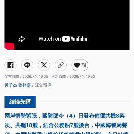
讚
發布時間：
2026/7/4 19:05
更新時間：
2026/7/4 19:50
黃子杰
張梓嘉
/ 綜合報導
兩岸情勢緊張，國防部今（4）日發布偵獲共機8架
次、共艦10艘，結合公務船7艘擾台，中國海警局聲