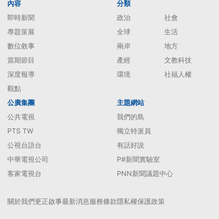
內容
分類
即時新聞
政治
社會
專題策展
全球
生活
數位敘事
兩岸
地方
當期節目
產經
文教科技
深度報導
環境
社福人權
觀點
公廣集團
主題網站
公共電視
我們的島
PTS TW
獨立特派員
公視台語台
有話好說
中華電視公司
P#新聞實驗室
客家電視台
PNN新聞議題中心
關於我們
更正啟事
最新消息
服務條款
隱私權保護政策