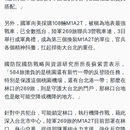
搭配。」
另外，國軍向美採購108輛M1A2T，被稱為地表最強
戰車，已全數抵台，陸軍269旅聯兵3營戰車連，3日
舉行成軍典禮，成為第三個換裝M1A2T的單位，官兵
各個精神抖擻，扛起捍衛大台北的重任。
國防院國防戰略與資源研究所所長蘇紫雲表示，
「584旅擔負的是桃園還有新竹一帶的反登陸任務，
特別是保護這個桃園機場，還有台北港一帶；那麼在
林口的269旅，則是守護大台北的門戶，那林口台地
也是敵可能空降或機降的地方。」
針對中共犯台，可能鎖定林口，執行機降作戰，藉此
深入台北市中心，陸軍269旅的M1A2T目前部署在林
口、龜山交界，提供部隊重砲火力支援，強化反空降