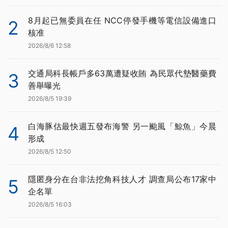
8月起已無委員在任 NCC停發手機等電信設備進口
2
核准
2026/8/6 12:58
交通局科長帳戶多63萬遭疑收賄 為民眾代墊醫藥費
3
善舉曝光
2026/8/5 19:39
白海豚估最快週五發布海警 另一颱風「鯨魚」今晨
4
形成
2026/8/5 12:50
隱匿身分在台非法挖角科技人才 調查局公布17家中
5
企名單
2026/8/5 16:03