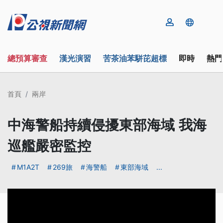
總預算審查
漢光演習
苦茶油苯駢芘超標
即時
熱門
首頁
兩岸
中海警船持續侵擾東部海域 我海
巡艦嚴密監控
M1A2T
269旅
海警船
東部海域
...