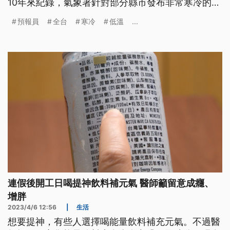
10年來紀錄，氣象署針對部分縣市發布非常寒冷的橙
色燈號，有6度以下低溫或是持續10度左右的氣溫發
預報員
全台
寒冷
低溫
...
生。交通方面，除夕上午交通大致順暢。
連假後開工日喝提神飲料補元氣 醫師籲留意成癮、
增胖
2023/4/6 12:56
|
生活
想要提神，有些人選擇喝能量飲料補充元氣。不過醫