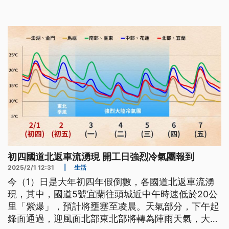
初四國道北返車流湧現 開工日強烈冷氣團報到
2025/2/1 12:31
|
生活
今（1）日是大年初四年假倒數，各國道北返車流湧
現，其中，國道5號宜蘭往頭城近中午時速低於20公
里「紫爆」，預計將壅塞至凌晨。天氣部分，下午起
鋒面通過，迎風面北部東北部將轉為陣雨天氣，大年