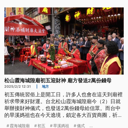
松山霞海城隍廟初五迎財神 廟方發送2萬份錢母
2025/2/2 12:31
|
地方
初五傳統習俗上是開工日，許多人也會在這天到廟裡
祈求帶來好財運。台北松山霞海城隍廟今（2）日就
舉辦接財神儀式，也發送2萬份錢母給信眾。而台中
的旱溪媽祖也在今天遶境，鎖定各大百貨商圈，祈求
新的一年百業財運亨通。
霞海城隍廟
初五
旱溪媽祖
儀式
...