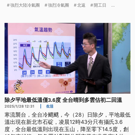
初五東北季風增強，初六開工日強烈冷氣團報到，氣
強烈大陸冷氣團
強烈冷氣團
北返
開工日
...
溫逐日降低。
除夕平地最低溫僅3.6度 全台晴到多雲估初二回溫
2025/1/28 12:31
|
生活
寒流襲台，全台冷颼颼，今（28）日除夕，平地最低
溫出現在新北市石碇，凌晨12時43分只有攝氏3.6
度，全台最低溫則出現在玉山，降至零下14.5度，創