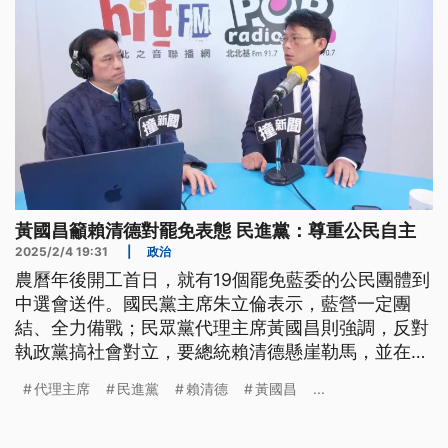
黃國昌籲賴清德對罷免表態 民進黨：尊重公民自主
2025/2/4 19:31
|
政治
農曆年後開工首日，就有19個罷免藍委的公民團體到
中選會送件。國民黨主席朱立倫表示，藍營一定團
結、全力備戰；民眾黨代理主席黃國昌則強調，反對
執政黨搞社會對立，要總統賴清德懸崖勒馬，並在綠
營中常會公開表態。但民進黨則說，要黃國昌代理主
代理主席
民進黨
賴清德
黃國昌
...
席先專心自己的黨務。