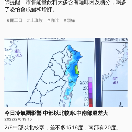
師提醒，市售能量飲料大多含有咖啡因及糖分，喝多
了恐怕會成癮和增胖。
開工日
上班族
咖啡
頭痛
今日冷氣團影響 中部以北較寒.中南部溫差大
2022/2/6 19:15
|
2/6中部以北較寒，差不多15.16度，南部有20度。