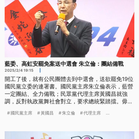
藍委、高虹安罷免案送中選會 朱立倫：團結備戰
2025/2/4 19:15
|
開工了後，就有公民團體去到中選會，送欲罷免19位
國民黨立委的連署書。國民黨主席朱立倫表示，藍營
一定團結、全力備戰；民眾黨代理主席黃國昌就強
調，反對執政黨舞社會對立，要求總統緊踏擋。毋
過，民進黨是顛倒愛黃代理主席，專心做家己的黨
國民黨主席
黃國昌
朱立倫
代理主席
...
務。（新聞標題、導言為臺語文）