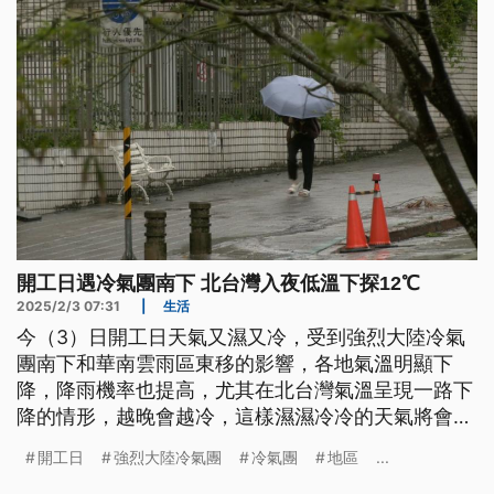
開工日遇冷氣團南下 北台灣入夜低溫下探12℃
2025/2/3 07:31
|
生活
今（3）日開工日天氣又濕又冷，受到強烈大陸冷氣
團南下和華南雲雨區東移的影響，各地氣溫明顯下
降，降雨機率也提高，尤其在北台灣氣溫呈現一路下
降的情形，越晚會越冷，這樣濕濕冷冷的天氣將會一
路持續到星期三。
開工日
強烈大陸冷氣團
冷氣團
地區
...