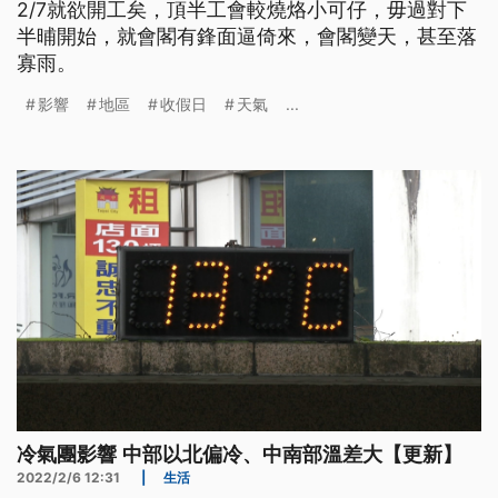
2/7就欲開工矣，頂半工會較燒烙小可仔，毋過對下
半晡開始，就會閣有鋒面逼倚來，會閣變天，甚至落
寡雨。
影響
地區
收假日
天氣
...
冷氣團影響 中部以北偏冷、中南部溫差大【更新】
2022/2/6 12:31
|
生活