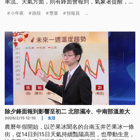
車流。天氣方面，則有鋒面會報到，氣象署提醒，中
北部的氣溫都偏低，這波鋒面將影響到初二，要留意
小年夜
路段
壅塞
預報員
...
氣溫變化。
除夕鋒面報到影響至初二 北部濕冷、中南部溫差大
2026/2/15 12:10
|
生活
農曆年假開始，以芒果冰聞名的台南玉井芒果冰一條
街，從14日到15日天氣持續豔陽高照，也帶動生意，