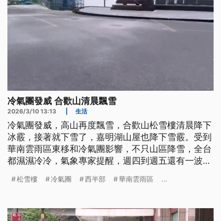
冷氣團發威 合歡山清晨飄雪
2026/3/10 13:13
|
生活
冷氣團發威，高山再度飄雪，合歡山松雪樓清晨降下
冰霰，接著就下雪了，嘉明湖山屋也降下雪霰。受到
華南雲雨區東移和冷氣團影響，不只山區降雪，全台
都濕濕冷冷，氣象專家提醒，週四到週五還有一波冷
氣團影響，西半部空曠地區低溫可能下探8℃。
松雪樓
冷氣團
西半部
華南雲雨區
...