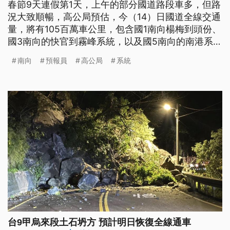
春節9天連假第1天，上午的部分國道路段車多，但路
況大致順暢，高公局預估，今（14）日國道全線交通
量，將有105百萬車公里，包含國1南向楊梅到頭份、
國3南向的快官到霧峰系統，以及國5南向的南港系統
到頭城，在下午的2、3時前都有車多情況。而在天氣
南向
預報員
高公局
系統
方面，今明兩天天氣穩定，但要留意日夜溫差，而氣
象署也預測，從除夕開始將會變天。
台9甲烏來段土石坍方 預計明日恢復全線通車