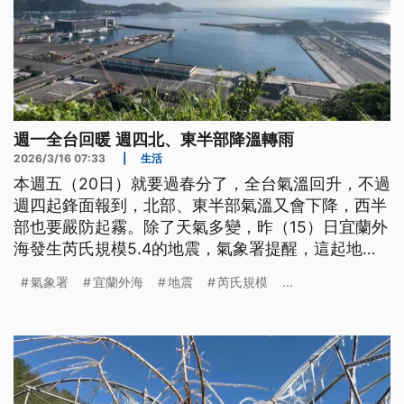
週一全台回暖 週四北、東半部降溫轉雨
2026/3/16 07:33
|
生活
本週五（20日）就要過春分了，全台氣溫回升，不過
週四起鋒面報到，北部、東半部氣溫又會下降，西半
部也要嚴防起霧。除了天氣多變，昨（15）日宜蘭外
海發生芮氏規模5.4的地震，氣象署提醒，這起地震
屬於獨立事件，但還是不排除會有規模4.5到5左右的
氣象署
宜蘭外海
地震
芮氏規模
...
餘震發生。