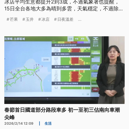
冰店平均生意都提升2到3成，不過氣象署也提醒，
15日全台各地大多為晴到多雲，天氣穩定，不過除夕
鋒面報到，中北部氣溫都偏低，影響到初一到初二，
芒果
玉井
冰店
日夜溫差
...
中南部則是日夜溫差相當明顯。
春節首日國道部分路段車多 初一至初三估南向車潮
尖峰
2026/2/14 12:09
|
生活