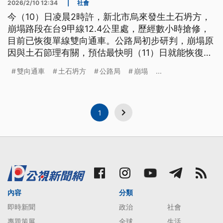
2026/2/10 12:34
|
社會
今（10）日凌晨2時許，新北市烏來發生土石坍方，
崩塌路段在台9甲線12.4公里處，歷經數小時搶修，
目前已恢復單線雙向通車。公路局初步研判，崩塌原
因與土石節理有關，預估最快明（11）日就能恢復全
線通車。
雙向通車
土石坍方
公路局
崩塌
...
1
內容
分類
即時新聞
政治
社會
專題策展
全球
生活