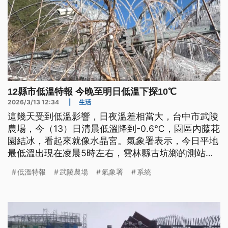
12縣市低溫特報 今晚至明日低溫下探10℃
2026/3/13 12:34
|
生活
這幾天受到低溫影響，日夜溫差相當大，台中市武陵
農場，今（13）日清晨低溫降到-0.6℃，園區內藤花
園結冰，看起來就像水晶宮。氣象署表示，今日平地
最低溫出現在凌晨5時左右，雲林縣古坑鄉的測站
7.1℃，同時也針對12縣市發布低溫特報，今晚至明
低溫特報
武陵農場
氣象署
系統
日可能會出現10℃以下低溫。