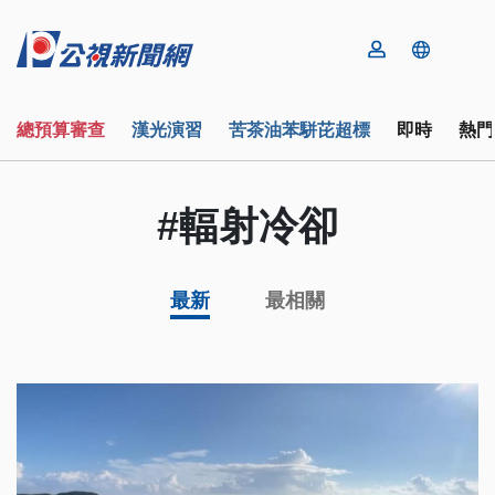
總預算審查
漢光演習
苦茶油苯駢芘超標
即時
熱門
#輻射冷卻
最新
最相關