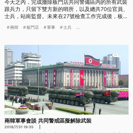
今天之內，完成撤除板門店共同警備區內的所有武裝
跟兵力，只留下雙方新的哨所，以及總共70位官員、
士兵，站崗監督。未來在27號檢查工作完成後，板門
店的共同警備區，也將開放讓兩韓民眾跟遊客，自由
兩韓
板門店
軍事
士兵
...
觀光往來。 南韓士兵們，在黃色封鎖線圍出的區域
內，小心翼翼的撿出土壤中的士兵遺物，並且包起來
放進箱子內，這些是在1950年到1953年的韓戰中，
在非軍事區DMZ、犧
兩韓軍事會談 共同警戒區擬解除武裝
2018/7/31 19:35
|