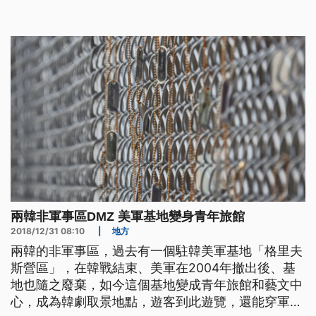
普先走到兩韓交界38度線非軍事區（DMZ）南韓這
一邊等候，此時北韓領導人金正恩快步上前，與川普
會面並握手。北韓領導人金正恩表示，「很高興再度
見到你，我從沒預期到可
兩韓非軍事區DMZ 美軍基地變身青年旅館
2018/12/31 08:10
|
地方
兩韓的非軍事區，過去有一個駐韓美軍基地「格里夫
斯營區」，在韓戰結束、美軍在2004年撤出後、基
地也隨之廢棄，如今這個基地變成青年旅館和藝文中
心，成為韓劇取景地點，遊客到此遊覽，還能穿軍