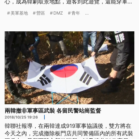
心，成為韓劇取景地點，遊客到此遊覽，還能穿軍
裝，體會軍旅生活。 空地上，插著許多警告標誌，
美軍基地
營區
DMZ
青年
...
外圍還有許多蛇腹型鐵絲網，兩韓的非軍事區DMZ，
曾經是兩韓緊張時期的軍事重地，有駐韓美軍基地
「格里夫斯營區」，但如今卻在廢棄後，變身成為青
年旅館和旅遊、藝術中心。 旅遊民
兩韓撤非軍事區武裝 各留民警站崗監督
2018/10/25 19:26
|
韓聯社報導，在兩韓達成919軍事協議後，雙方將在
今天之內，完成撤除板門店共同警備區內的所有武裝