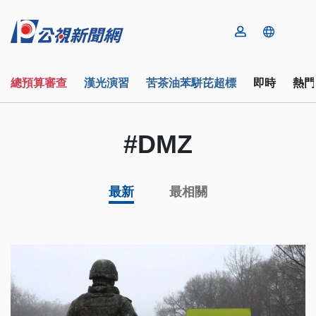
總預算審查
漢光演習
苦茶油苯駢芘超標
即時
熱門
#DMZ
最新
最相關