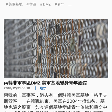
裝，體會軍旅生活。 空地上，插著許多警告標誌，
美軍基地
營區
DMZ
青年
...
外圍還有許多蛇腹型鐵絲網，兩韓的非軍事區DMZ，
曾經是兩韓緊張時期的軍事重地，有駐韓美軍基地
「格里夫斯營區」，但如今卻在廢棄後，變身成為青
年旅館和旅遊、藝術中心。 旅遊民
兩韓非軍事區DMZ 美軍基地變身青年旅館
2018/12/31 08:10
|
地方
兩韓的非軍事區，過去有一個駐韓美軍基地「格里夫
斯營區」，在韓戰結束、美軍在2004年撤出後、基
地也隨之廢棄，如今這個基地變成青年旅館和藝文中