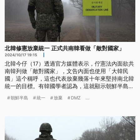
北韓修憲放棄統一 正式共南韓看做「敵對國家」
2024/10/17 19:15
|
北韓今仔（17）透過官方媒體表示，佇憲法內面欲共
南韓列做「敵對國家」，文告內面也使用「大韓民
國」這个稱呼，這也代表放棄幾落十年來堅持南北韓
統一的目標。有韓國學者認為，這就顯示朝鮮半島局
勢緊張，隨時可能攏會戰起來。（新聞標題、導言為
朝鮮半島
統一
放棄
DMZ
...
臺語文）