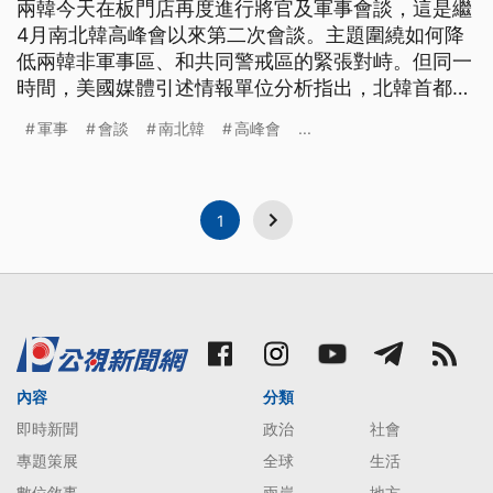
兩韓今天在板門店再度進行將官及軍事會談，這是繼
4月南北韓高峰會以來第二次會談。主題圍繞如何降
低兩韓非軍事區、和共同警戒區的緊張對峙。但同一
時間，美國媒體引述情報單位分析指出，北韓首都平
壤近郊的飛彈工廠，持續有活動正在進行。 美國華
軍事
會談
南北韓
高峰會
...
盛頓郵報等媒體，引述國防部所屬「國家地理空間情
報局NGA」的衛星資料指出，位在平壤附近的山陰洞
飛彈工廠，至少有1到2枚長程彈道飛彈正在進行組
裝，其中包括去年11月首度試射
1
內容
分類
即時新聞
政治
社會
專題策展
全球
生活
數位敘事
兩岸
地方