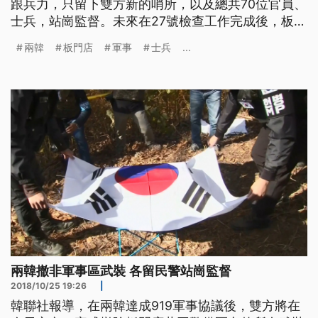
跟兵力，只留下雙方新的哨所，以及總共70位官員、
士兵，站崗監督。未來在27號檢查工作完成後，板門
店的共同警備區，也將開放讓兩韓民眾跟遊客，自由
兩韓
板門店
軍事
士兵
...
觀光往來。 南韓士兵們，在黃色封鎖線圍出的區域
內，小心翼翼的撿出土壤中的士兵遺物，並且包起來
放進箱子內，這些是在1950年到1953年的韓戰中，
在非軍事區DMZ、犧
兩韓撤非軍事區武裝 各留民警站崗監督
2018/10/25 19:26
|
韓聯社報導，在兩韓達成919軍事協議後，雙方將在