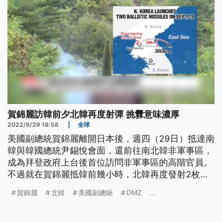
賀錦麗訪韓前夕北韓再度射彈 挑釁意味濃厚
2022/9/29 18:58
|
全球
美國副總統賀錦麗離開日本後，週四（29日）抵達南
韓與韓國總統尹錫悅會面，還前往南北韓非軍事區，
成為拜登政府上台後首位訪問非軍事區的高階官員。
不過就在賀錦麗抵韓前幾小時，北韓再度發射2枚導
彈，挑釁意味濃厚。而且南韓掌握情報，北韓可能在
賀錦麗
北韓
美國副總統
DMZ
...
近期再度進行核子試爆。