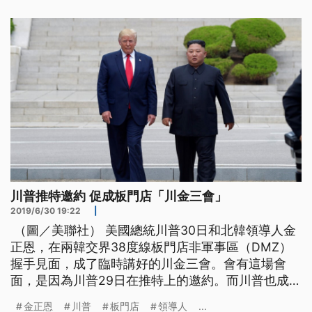
一邊等候，此時北韓領導人金正恩快步上前，與川普
會面並握手。北韓領導人金正恩表示，「很高興再度
見到你，我從沒預期到可
川普推特邀約 促成板門店「川金三會」
2019/6/30 19:22
|
（圖／美聯社） 美國總統川普30日和北韓領導人金
正恩，在兩韓交界38度線板門店非軍事區（DMZ）
握手見面，成了臨時講好的川金三會。會有這場會
面，是因為川普29日在推特上的邀約。而川普也成為
第一位踏上北韓領土的美國在任總統。 美國總統川
金正恩
川普
板門店
領導人
...