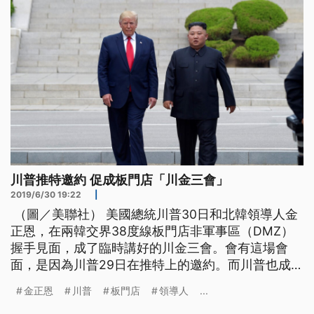
川普推特邀約 促成板門店「川金三會」
2019/6/30 19:22
|
（圖／美聯社） 美國總統川普30日和北韓領導人金
正恩，在兩韓交界38度線板門店非軍事區（DMZ）
握手見面，成了臨時講好的川金三會。會有這場會
面，是因為川普29日在推特上的邀約。而川普也成為
第一位踏上北韓領土的美國在任總統。 美國總統川
金正恩
川普
板門店
領導人
...
普先走到兩韓交界38度線非軍事區（DMZ）南韓這