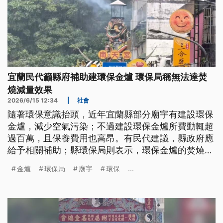
宜蘭民代籲縣府補助建環保金爐 環保局稱無法達焚
燒減量效果
2026/6/15 12:34
|
社會
隨著環保意識抬頭，近年宜蘭縣部分廟宇有建設環保
金爐，減少空氣污染；不過建設環保金爐所費動輒超
過百萬，且保養費用也高昂。有民代建議，縣政府應
給予相關補助；縣環保局則表示，環保金爐的焚燒減
量效果不見得好，還是會持續推動紙錢集中燒等政
金爐
環保局
廟宇
環保
...
策。