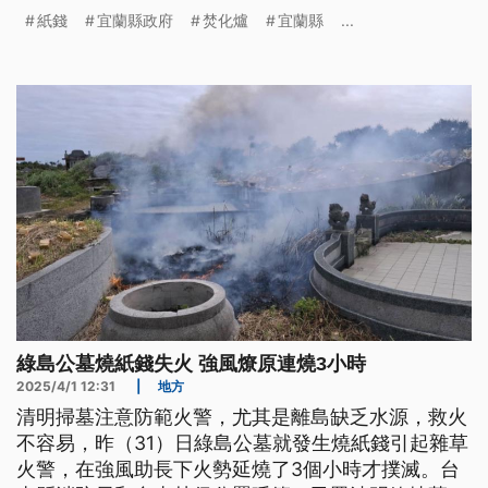
保和民俗，也將請城隍爺到焚化爐淨爐。
紙錢
宜蘭縣政府
焚化爐
宜蘭縣
...
綠島公墓燒紙錢失火 強風燎原連燒3小時
2025/4/1 12:31
|
地方
清明掃墓注意防範火警，尤其是離島缺乏水源，救火
不容易，昨（31）日綠島公墓就發生燒紙錢引起雜草
火警，在強風助長下火勢延燒了3個小時才撲滅。台