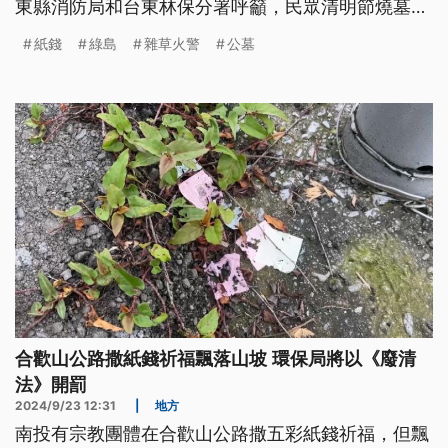
東縣消防局和台東林保分署呼籲，民眾清明節燒墓盡
量避免燃燒紙錢，若需要燒紙錢，也要等燃燒完全並
紙錢
綠島
雜草火警
公墓
掩埋後再離開。
合歡山公路撒紙錢祈福飄落山坡 環保局將以《廢清
法》開罰
2024/9/23 12:31
|
地方
南投有宗教團體在合歡山公路撒五彩紙錢祈福，但飄