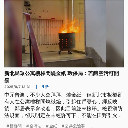
新北民眾公寓樓梯間燒金紙 環保局：若釀空污可開
罰
2025/9/7 12:31
|
生活
中元普渡，不少人會拜拜、燒金紙，但新北市板橋卻
有人在公寓樓梯間燒紙錢，引起住戶憂心，經反映
後，鄰居表示會改進，因此目前並未檢舉。檢視消防
法規面，卻只明定在未經許可下，不能在田野引火燃
燒。但環保局表示，只要燃燒造成空氣污染，還是能
樓梯間
空污法
金紙
公共危險罪
...