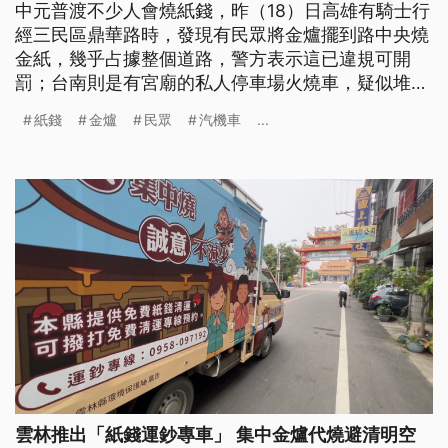
中元普渡不少人會燒紙錢，昨（18）日高雄有騎士行
經三民區鼎華路時，發現有民眾將金爐擺到路中央燒
金紙，幾乎占據整個道路，警方表示這已違規可開
罰；台南則是有宮廟的私人停車場火燒車，疑似堆放
在場內的金紙著火後延燒到停放機車，7輛汽機車被
紙錢
金爐
民眾
汽機車
...
燒毀。
雲林推出「紙錢運鈔專車」 集中金爐代燒避清明空