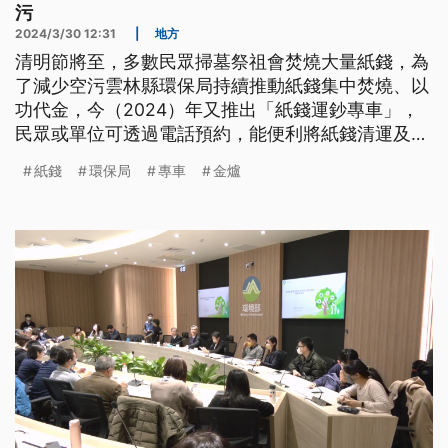
污
2024/3/30 12:31
|
地方
清明節將至，多數民眾掃墓祭祖會焚燒大量紙錢，為
了減少空污雲林縣環保局持續推動紙錢集中焚燒、以
功代金，今（2024）年又推出「紙錢運鈔專車」，
民眾或單位可透過電話預約，能便利將紙錢清運及代
燒服務，境內集中紙錢焚燒配合地點從30處增加到
紙錢
環保局
專車
金爐
75處，焚化數量也從20多公噸增至200公噸。