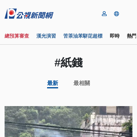
總預算審查
漢光演習
苦茶油苯駢芘超標
即時
熱門
#紙錢
最新
最相關