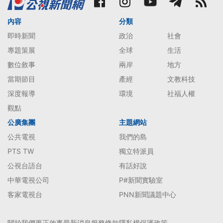
內容
分類
即時新聞
政治
社會
專題策展
全球
生活
數位敘事
兩岸
地方
當期節目
產經
文教科技
深度報導
環境
社福人權
觀點
公廣集團
主題網站
公共電視
我們的島
PTS TW
獨立特派員
公視台語台
有話好說
中華電視公司
P#新聞實驗室
客家電視台
PNN新聞議題中心
關於我們
更正啟事
最新消息
服務條款
隱私權保護政策