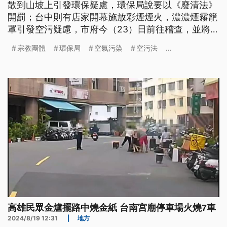
散到山坡上引發環保疑慮，環保局說要以《廢清法》
開罰；台中則有店家開幕施放彩煙煙火，濃濃煙霧籠
罩引發空污疑慮，市府今（23）日前往稽查，並將以
《空污法》開罰。
宗教團體
環保局
空氣污染
空污法
...
高雄民眾金爐擺路中燒金紙 台南宮廟停車場火燒7車
2024/8/19 12:31
|
地方