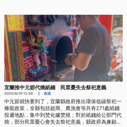
依《空污法》開罰；要是引發火災，也可能涉犯公共
危險罪嫌。
宜蘭推中元節代燒紙錢 民眾憂失去祭祀意義
2025/8/19 12:56
|
生活
中元節就快要到了，宜蘭縣政府推出環保低碳祭祀一
條龍政策，全縣包括超商、農漁會等共有271處紙錢
投遞地點，集中到焚化爐焚燒；對於紙錢給公部門代
燒，部分民眾憂心會失去祭祀意義，縣政府為兼顧環