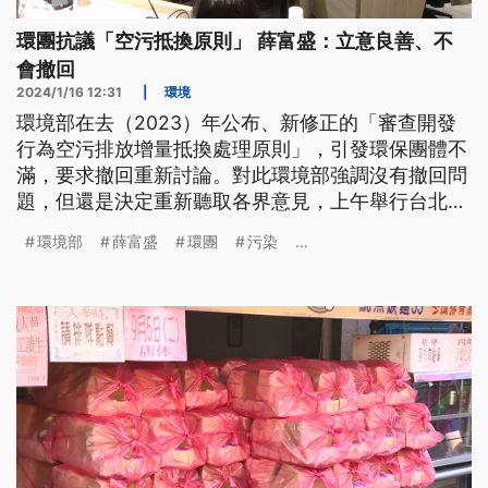
環團抗議「空污抵換原則」 薛富盛：立意良善、不
會撤回
2024/1/16 12:31
|
環境
環境部在去（2023）年公布、新修正的「審查開發
行為空污排放增量抵換處理原則」，引發環保團體不
滿，要求撤回重新討論。對此環境部強調沒有撤回問
題，但還是決定重新聽取各界意見，上午舉行台北場
說明會，部長薛富盛也出席強調，此原則立意好是溝
環境部
薛富盛
環團
污染
...
通不足造成誤會。