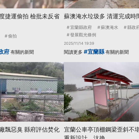
度捷運偷拍 檢批未反省
蘇澳淹水垃圾多 清運完成時
宜蘭縣政府
蘇澳淹水
縣政
發展觀光條例
偷拍
2025/11/14 19:39
政府
#宜蘭縣
有關的新聞
閱讀更多
有關的新聞
廠飄惡臭 縣府評估焚化
宜蘭公車亭頂棚鋼梁歪斜不堪
重新設計、汰換