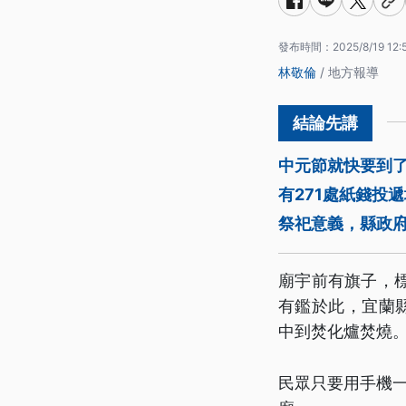
發布時間：
2025/8/19 12:
林敬倫
/ 地方報導
中元節就快要到
有271處紙錢投
祭祀意義，縣政
廟宇前有旗子，
有鑑於此，宜蘭
中到焚化爐焚燒
民眾只要用手機一