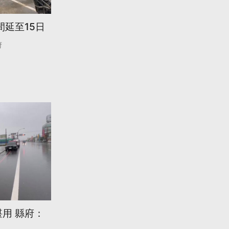
間延至15日
府
用 縣府：