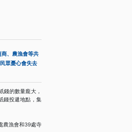
超商、農漁會等共
分民眾憂心會失去
紙錢的數量龐大，
紙錢投遞地點，集
處農漁會和39處寺