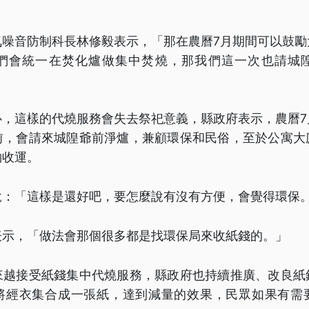
氣噪音防制科長林修毅表示，「那在農曆7月期間可以鼓勵
們會統一在焚化爐做集中焚燒，那我們這一次也請城
心，這樣的代燒服務會失去祭祀意義，縣政府表示，農曆7
前，會請來城隍爺前淨爐，兼顧環保和民俗，至於公寓大
約收運。
說：「這樣是還好吧，要怎麼說有沒有方便，會覺得環保
表示，「做法會那個很多都是找環保局來收紙錢的。」
來越接受紙錢集中代燒服務，縣政府也持續推廣、改良紙
將經衣集合成一張紙，達到減量的效果，民眾如果有需