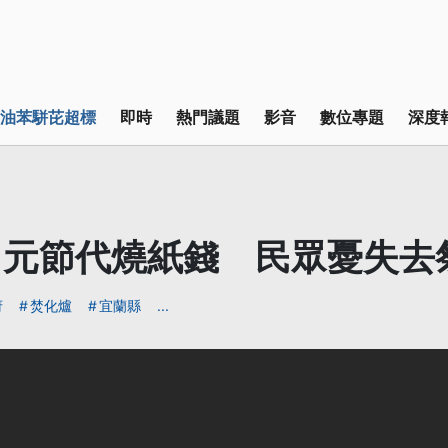
油苯駢芘超標
即時
熱門議題
影音
數位專題
深度
中元節代燒紙錢 民眾憂失去
府
焚化爐
宜蘭縣
...