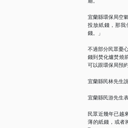
廟。
宜蘭縣環保局空
投放紙錢，那我
錢。」
不過部分民眾憂
錢到焚化爐焚燒
可以跟環保局預
宜蘭縣民林先生
宜蘭縣民游先生
民眾近幾年已越
薄的紙錢，或者