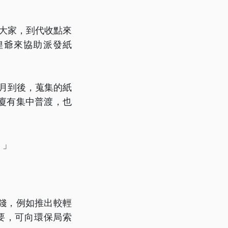
大家，到代收點來
隍爺來協助派發紙
月到後，蒐集的紙
廈有集中普渡，也
。」
錢，例如推出較輕
要，可向環保局索