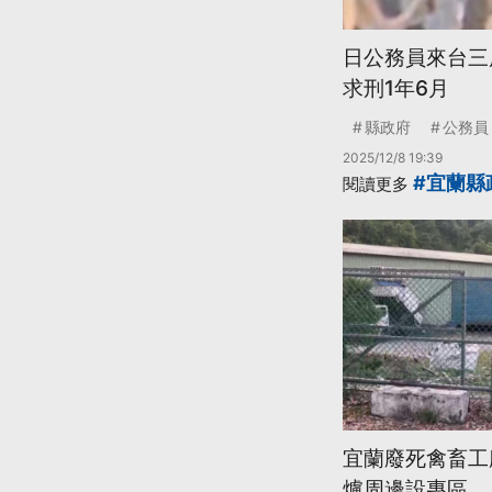
日公務員來台三
求刑1年6月
縣政府
公務員
2025/12/8 19:39
#宜蘭縣
閱讀更多
宜蘭廢死禽畜工
爐周邊設專區