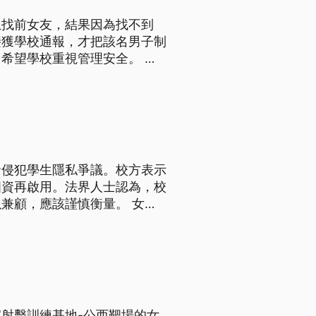
想找前女友，結果因為找不到
接獲學校通報，才把該名男子制
希望學校重視管理安全。 黃
越激動，趕緊上前將他制伏。
闖入，警方獲報到場時男子不願
發侵犯學生隱私爭議。校方表示
個資再啟用。法界人士認為，校
兼顧，應該謹慎衡量。 女生
在台中女中校外宿舍裝設的人臉
系統取代傳統的點名機制，卻也
射擊訓練基地-公西靶場的女