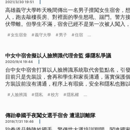
2021/3/30 19:51
|
高雄義守大學昨天晚間傳出一名男子擅闖女生宿舍，
人，跑去敲樓長房、對裡面的學生怒吼、踹門。警方
伏帶離。但學生不滿，宿舍已經不是第一次被人闖入，
衣男子對警察大聲嗆聲、辱罵，警方見男子情緒越來
女生宿舍
義守大學
男子
住宿
...
29日傍晚5點多，高雄義守大學女生宿舍遭校外男子
離開，還跟警方爆發口角衝突。 高
中女中宿舍擬以人臉辨識代理舍監 爆隱私爭議
2020/9/4 19:44
|
台中女中宿舍打算以人臉辨識系統取代舍監點名，引
目前只是先裝設，會再和學生和家長溝通，落實保護
方裝設前沒有溝通，程序上有瑕疵，安全和隱私也難以
宿舍穿堂設了兩支攝影鏡頭，分別對著內外，這就是
人臉辨識
隱私
校方
隱私權
...
辨識系統。雖然還沒正式啟用，不過校方打算以這個
引發侵犯隱私爭議。 人本基
傳跆拳國手夜闖女選手宿舍 遭退訓離隊
2019/7/31 19:46
|
跆拳道品勢陳姓國手，驚傳世大運培訓期間，闖進國家