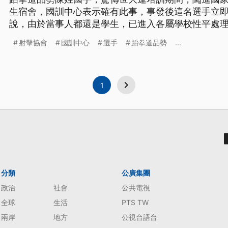
生宿舍，國訓中心表示確有此事，事發後這名選手立
說，由於當事人都還是學生，已進入各屬學校性平處
方備案。 去年亞運跆拳道品勢獲銅的陳姓選手，也是
射擊協會
國訓中心
選手
跆拳道品勢
...
員，世大運前，隨隊到國體訓練，因地利之便，入住
舍，卻傳出六月下旬某晚闖進射擊隊女
1
分類
公廣集團
政治
社會
公共電視
全球
生活
PTS TW
兩岸
地方
公視台語台