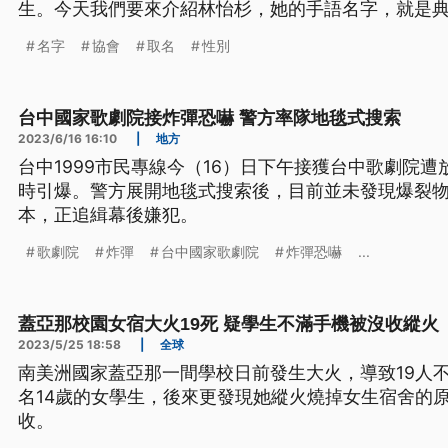
生。今天我們要來介紹林怡杉，她的手語名字，就是
名字
協會
取名
性別
台中國家歌劇院接炸彈恐嚇 警方率隊地毯式搜索
2023/6/16 16:10
|
地方
台中1999市民專線今（16）日下午接獲台中歌劇院
時引爆。警方展開地毯式搜索後，目前並未發現爆裂物
本，正追緝幕後嫌犯。
歌劇院
炸彈
台中國家歌劇院
炸彈恐嚇
...
蓋亞那校園女宿大火19死 疑學生不滿手機被沒收縱火
2023/5/25 18:58
|
全球
南美洲國家蓋亞那一間學校日前發生大火，導致19人
名14歲的女學生，後來更發現她縱火燒掉女生宿舍的
收。