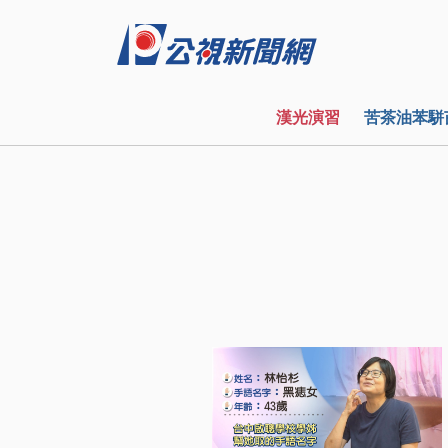
漢光演習
苦茶油苯駢