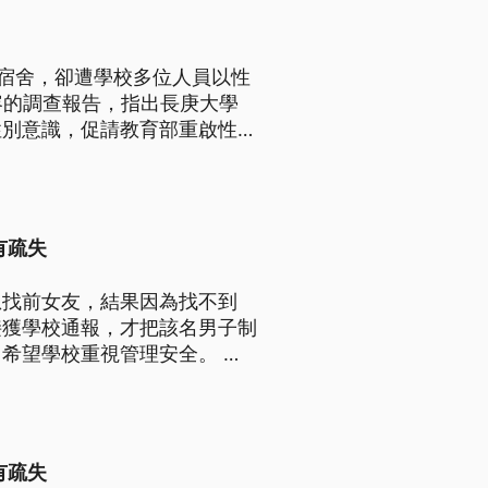
生宿舍，卻遭學校多位人員以性
容的調查報告，指出長庚大學
性別意識，促請教育部重啟性平
有疏失
想找前女友，結果因為找不到
接獲學校通報，才把該名男子制
希望學校重視管理安全。 黃
越激動，趕緊上前將他制伏。
闖入，警方獲報到場時男子不願
有疏失