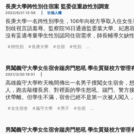
長庚大學跨性別住宿案 監委促重啟性別調查
2022/6/21 12:56
|
社福人權
長庚大學一名跨性別學生，106年向校方爭取入住女
別歧視言語羞辱。監察院16日通過監委葉大華、紀惠
沒有妥適考量學生性別認同住宿需求，師長輔導欠缺
調查。
跨性別
長庚大學
住宿
性別
...
男闖義守大學女生宿舍踹房門怒吼 學生質疑校方管理
2021/3/30 19:51
|
高雄義守大學昨天晚間傳出一名男子擅闖女生宿舍，
人，跑去敲樓長房、對裡面的學生怒吼、踹門。警方
伏帶離。但學生不滿，宿舍已經不是第一次被人闖入，
衣男子對警察大聲嗆聲、辱罵，警方見男子情緒越來
女生宿舍
義守大學
男子
住宿
...
29日傍晚5點多，高雄義守大學女生宿舍遭校外男子
離開，還跟警方爆發口角衝突。 高
男闖義守大學女生宿舍踹房門怒吼 學生質疑校方管理