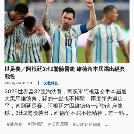
世足賽／阿根廷3比2驚險晉級 維德角本屆踢出經典
戰役
2026/7/4 19:18
|
文教科技
2026世界盃32強淘汰賽，衛冕軍阿根廷交手本屆最
大黑馬維德角，踢的一點也不輕鬆，兩度領先遭追
平，直到延長賽，阿根廷才因維德角一記折射烏龍
球，3比2驚險勝出，維德角不屈不撓精神，差一點讓
阿根廷哭泣。
維德角
阿根廷
沃齊尼亞
Lionel Messi
...