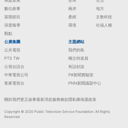
專題策展
全球
生活
數位敘事
兩岸
地方
當期節目
產經
文教科技
深度報導
環境
社福人權
觀點
公廣集團
主題網站
公共電視
我們的島
PTS TW
獨立特派員
公視台語台
有話好說
中華電視公司
P#新聞實驗室
客家電視台
PNN新聞議題中心
關於我們
更正啟事
最新消息
服務條款
隱私權保護政策
Copyright © 2020 Public Television Service Foundation. All Rights
Reserved.