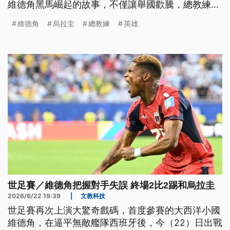
維德角黑馬崛起的故事，不僅讓舉國歡騰，總教練賽
後的追夢金句，更是感動了無數球迷。
維德角
烏拉圭
總教練
英雄
世足賽／維德角把握對手失誤 終場2比2踢和烏拉圭
2026/6/22 19:39
|
文教科技
世足賽再次上演大驚奇戲碼，首度參賽的大西洋小國
維德角，在逼平無敵艦隊西班牙後，今（22）日出戰