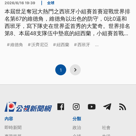
2026/6/16 19:39
|
全球
本屆世足奪冠大熱門之西班牙小組賽首賽迎戰世界排
名第67的維德角，維德角以出色的防守，0比0逼和
西班牙，寫下隊史在世界盃首秀的大驚奇。世界排名
第8、本屆48支隊伍中墊底的紐西蘭，小組賽首戰碰
上亞洲傳統強權伊朗，打出競爭力，終場2比2平手，
維德角
沃齊尼亞
紐西蘭
西班牙
...
也是驚奇一役。
1
內容
分類
即時新聞
政治
社會