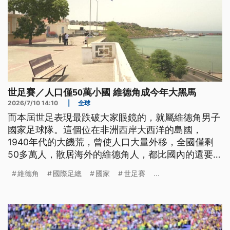
世足賽／人口僅50萬小國 維德角成今年大黑馬
2026/7/10 14:10
|
全球
而本屆世足表現最跌破大家眼鏡的，就屬維德角男子
國家足球隊。這個位在非洲西岸大西洋的島國，
1940年代的大饑荒，曾使人口大量外移，全國僅剩
50多萬人，散居海外的維德角人，都比國內的還要
多。維德角知名的女演唱家塞薩里婭埃沃拉，無論她
維德角
國際足總
國家
世足賽
...
在多麼大型的國際演唱會，都會赤腳演出，紀念自己
國家的貧窮。今（2026）年他們的男足，從小組賽
逼平強隊西班牙，到淘汰賽面對衛冕冠軍阿根廷，一
路的表現突破外界想像，不只贏得全世界球迷的尊
敬，也讓世界看見維德角。賽後當地觀光搜尋量則暴