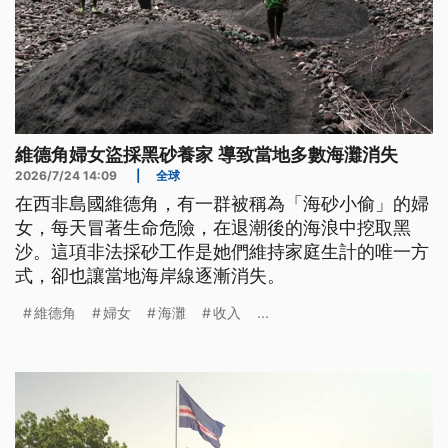
維德角婦女盜採黑砂養家 導致當地多數海灘消失
2026/7/24 14:09
|
全球
在西非島國維德角，有一群被稱為「海砂小偷」的婦
女，每天冒著生命危險，在退潮後的海浪中挖取黑
沙。這項非法採砂工作是她們維持家庭生計的唯一方
式，卻也讓當地海岸線逐漸消失。
維德角
婦女
海灘
收入
...