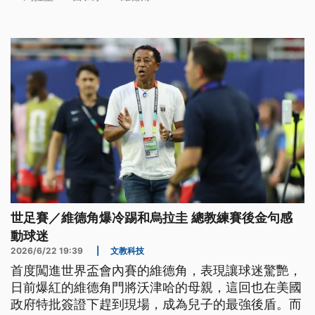
世足賽／維德角爆冷踢和烏拉圭 總教練賽後金句感
動球迷
2026/6/22 19:39
|
文教科技
首度闖進世界盃會內賽的維德角，表現讓球迷驚艷，
日前爆紅的維德角門將沃津哈的母親，這回也在美國
政府特批簽證下趕到現場，成為兒子的最強後盾。而