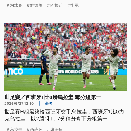
有2分積分，確定淘汰。
淘汰賽
維德角
阿根廷
衛冕
世足賽／西班牙1比0勝烏拉圭 奪分組第一
2026/6/27 12:10
|
全球
世足賽H組最終輪西班牙交手烏拉圭，西班牙1比0力
克烏拉圭，以2勝1和，7分積分奪下分組第一。
烏拉圭
西班牙
維德角