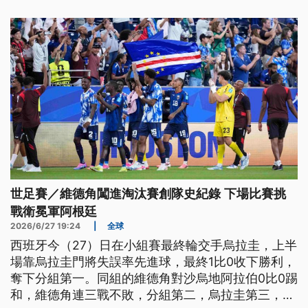
世足賽／維德角闖進淘汰賽創隊史紀錄 下場比賽挑
戰衛冕軍阿根廷
2026/6/27 19:24
|
全球
西班牙今（27）日在小組賽最終輪交手烏拉圭，上半
場靠烏拉圭門將失誤率先進球，最終1比0收下勝利，
奪下分組第一。同組的維德角對沙烏地阿拉伯0比0踢
和，維德角連三戰不敗，分組第二，烏拉圭第三，只