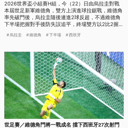
2026世界盃小組賽H組，今（22）日由烏拉圭對戰
本屆世足新軍維德角，雙方上演進球拉鋸戰，維德角
率先破門後，烏拉圭隨後連進2球反超，不過維德角
下半場把握對手後防失誤追平，終場雙方以2比2握手
言和，各拿1分積分進帳。
烏拉圭
維德角
下半場
西班牙
世足賽／維德角門將一戰成名 擋下西班牙27次射門