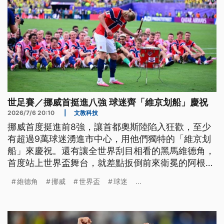
增50倍，從航班到旅遊關注度，都掀起熱潮。
世足賽／挪威首挺進八強 球迷齊「維京划船」慶祝
2026/7/6 20:10
|
文教科技
挪威首度挺進前8強，讓首都奧斯陸陷入狂歡，至少
有超過9萬球迷湧進市中心，用他們獨特的「維京划
船」來慶祝。還有讓全世界刮目相看的黑馬維德角，
首度站上世界盃舞台，就差點扳倒前來衛冕的阿根
廷，球員回國時受到英雄式歡迎。
維德角
挪威
世界盃
球迷
...