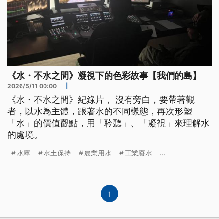
《水・不水之間》凝視下的色彩故事【我們的島】
2026/5/11 00:00
|
《水・不水之間》紀錄片， 沒有旁白，要帶著觀
者，以水為主體，跟著水的不同樣態，再次形塑
「水」的價值觀點，用「聆聽」、「凝視」來理解水
的處境。
水庫
水土保持
農業用水
工業廢水
...
1