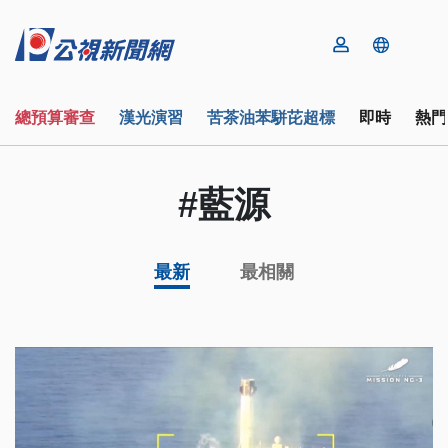
總預算審查
漢光演習
苦茶油苯駢芘超標
即時
熱門
#藍源
最新
最相關