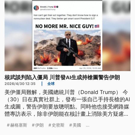
核武談判陷入僵局 川普發AI生成持槍圖警告伊朗
2026/4/30 12:35
|
全球
美伊僵局難解，美國總統川普（Donald Trump） 今
（30）日在真實社群上，發布一張自己手持長槍的AI
生成圖，警告伊朗要放聰明點。同時他也接受網路媒
體專訪表示，除非伊朗能在核計畫上消除美方疑慮，
否則要美國解除對伊朗港口的封鎖是免談。而美伊談
赫格塞斯
伊朗
史密斯
美國
...
判僵局加上荷姆茲海峽持續雙重封鎖，國際原油價格