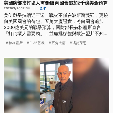
美國防部指打壞人需要錢 向國會追加2千億美金預算
2026/3/20 12:34
|
全球
美伊戰爭持續近三週，戰火不僅在波斯灣蔓延，更燒
向美國國會的荷包。五角大廈證實，將向國會追加
2000億美元的戰爭預算，國防部長赫格塞斯直言
「打倒壞人需要錢」，並痛批媒體與歐洲盟邦不知感
激。然而戰場上傳出美軍F-35戰機疑似遭伊朗擊中的
赫格塞斯
F-35戰機
五角大廈
馮德萊恩
...
消息。歐盟領袖則在布魯塞爾召開峰會，憂心能源價
格失控，強烈呼籲區域局勢立即降溫。