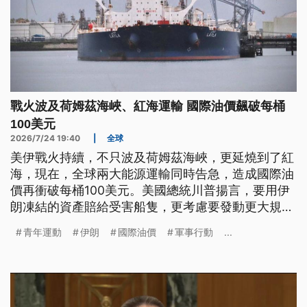
戰火波及荷姆茲海峽、紅海運輸 國際油價飆破每桶
100美元
2026/7/24 19:40
|
全球
美伊戰火持續，不只波及荷姆茲海峽，更延燒到了紅
海，現在，全球兩大能源運輸同時告急，造成國際油
價再衝破每桶100美元。美國總統川普揚言，要用伊
朗凍結的資產賠給受害船隻，更考慮要發動更大規模
的攻勢。不過，美國國內反戰壓力升高，眾議院最新
青年運動
伊朗
國際油價
軍事行動
...
通過決議，要求停止沒有經國會授權的伊朗軍事行
動。