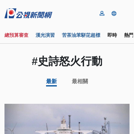
總預算審查
漢光演習
苦茶油苯駢芘超標
即時
熱門
#史詩怒火行動
最新
最相關