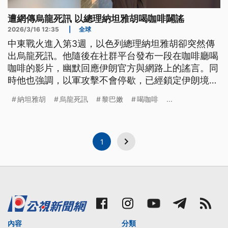
遭網傳烏龍死訊 以總理納坦雅胡喝咖啡闢謠
2026/3/16 12:35
|
全球
中東戰火進入第3週，以色列總理納坦雅胡卻突然傳
出烏龍死訊。他隨後在社群平台發布一段在咖啡廳喝
咖啡的影片，幽默回應伊朗官方與網路上的謠言。同
時他也強調，以軍攻擊不會停歇，已經鎖定伊朗境內
數千個戰略目標、等待摧毀。另外，戰火也波及黎巴
納坦雅胡
烏龍死訊
黎巴嫩
喝咖啡
...
嫩，死亡人數已經攀升到850人。
1
內容
分類