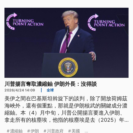
再次飆高。布蘭特原油期貨今日大漲8%、衝破每桶
120美元大關，創下了2022年6月以來的新高。
川普揚言奪取濃縮鈾 伊朗外長：沒得談
2026/4/24 14:09
|
全球
美伊之間在巴基斯坦斡旋下的談判，除了開放荷姆茲
海峽外，還有個重點，那就是伊朗核武的關鍵成分濃
縮鈾。本（4）月中旬，川普公開揚言要進入伊朗、
拿走所有的核塵埃，他指的核塵埃是去（2025）年
美軍空襲伊朗核設施後，被深埋在地底的高濃縮鈾。
濃縮鈾
伊朗
川普政府
美國
...