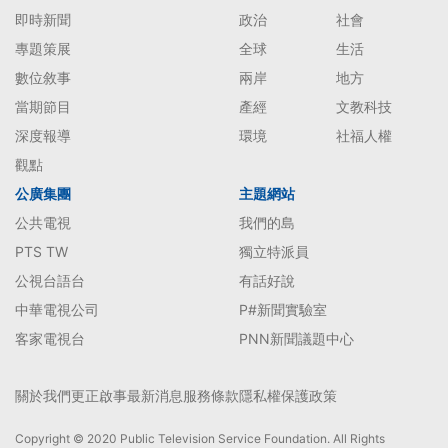
即時新聞
政治
社會
專題策展
全球
生活
數位敘事
兩岸
地方
當期節目
產經
文教科技
深度報導
環境
社福人權
觀點
公廣集團
主題網站
公共電視
我們的島
PTS TW
獨立特派員
公視台語台
有話好說
中華電視公司
P#新聞實驗室
客家電視台
PNN新聞議題中心
關於我們
更正啟事
最新消息
服務條款
隱私權保護政策
Copyright © 2020 Public Television Service Foundation. All Rights