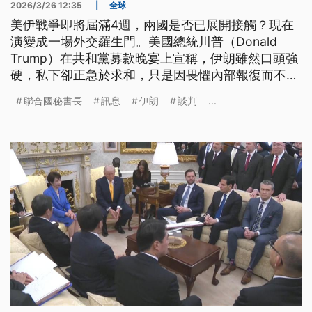
2026/3/26 12:35
|
全球
美伊戰爭即將屆滿4週，兩國是否已展開接觸？現在
演變成一場外交羅生門。美國總統川普（Donald
Trump）在共和黨募款晚宴上宣稱，伊朗雖然口頭強
硬，私下卻正急於求和，只是因畏懼內部報復而不敢
明說。伊朗外長隨即在國家電視台上反駁，強調只是
聯合國秘書長
訊息
伊朗
談判
...
透過第3國傳遞訊息「絕非談判」，並明確拒絕美方
的15點提議，要求必須先獲得戰爭賠償，並確保不再
遭襲才可能停火。