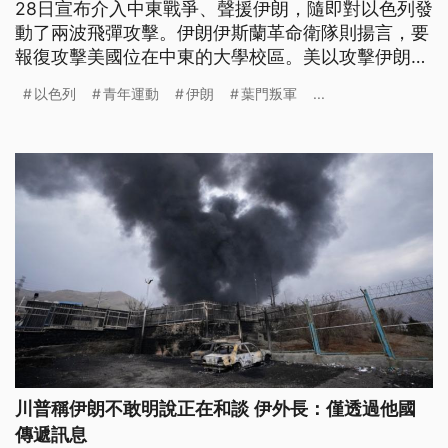
28日宣布介入中東戰爭、聲援伊朗，隨即對以色列發
動了兩波飛彈攻擊。伊朗伊斯蘭革命衛隊則揚言，要
報復攻擊美國位在中東的大學校區。美以攻擊伊朗屆
滿1個月，美方宣布已經攻擊超過1.1萬個目標，人權
以色列
青年運動
伊朗
葉門叛軍
...
團體估計伊朗已有近2000個平民喪生。
川普稱伊朗不敢明說正在和談 伊外長：僅透過他國
傳遞訊息