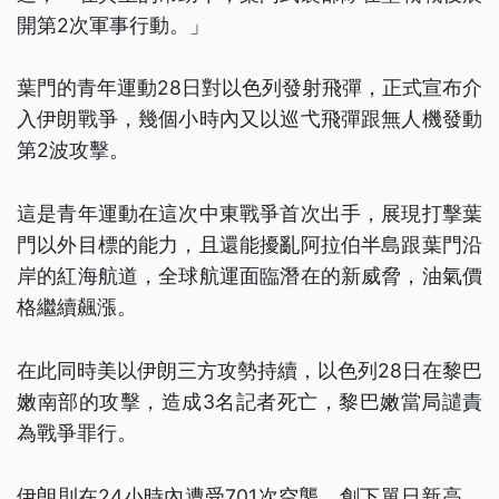
開第2次軍事行動。」
葉門的青年運動28日對以色列發射飛彈，正式宣布介
入伊朗戰爭，幾個小時內又以巡弋飛彈跟無人機發動
第2波攻擊。
這是青年運動在這次中東戰爭首次出手，展現打擊葉
門以外目標的能力，且還能擾亂阿拉伯半島跟葉門沿
岸的紅海航道，全球航運面臨潛在的新威脅，油氣價
格繼續飆漲。
在此同時美以伊朗三方攻勢持續，以色列28日在黎巴
嫩南部的攻擊，造成3名記者死亡，黎巴嫩當局譴責
為戰爭罪行。
伊朗則在24小時內遭受701次空襲，創下單日新高，