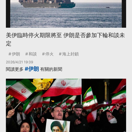
美伊臨時停火期限將至 伊朗是否參加下輪和談未
定
伊朗
和談
停火
海上封鎖
2026/4/21 19:39
#伊朗
閱讀更多
有關的新聞