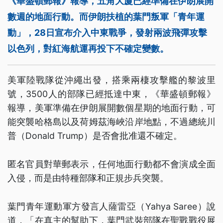
《華盛頓郵報》報導，五角大廈已經準備在伊朗展開
數週的地面行動。而伊朗扶植的葉門叛軍「青年運
動」，28日宣布介入中東戰爭，發射兩波飛彈攻擊
以色列，對紅海航運再投下不確定變數。
美軍陸戰隊從沖繩出發，搭乘兩棲攻擊艦的黎波里
號，3500人的部隊已經抵達中東，《華盛頓郵報》
報導，美軍準備在伊朗展開數個星期的地面行動，可
能突襲哈格島以及荷姆茲海峽沿岸地點，不過總統川
普（Donald Trump）是否會批准還不確定。
匿名官員對華郵表示，任何地面行動都不會演成全面
入侵，而是由特種部隊和正規步兵突襲。
葉門青年運動軍方發言人薩雷亞（Yahya Saree）說
道，「在真主的幫助下，葉門武裝部隊在聖戰戰役展