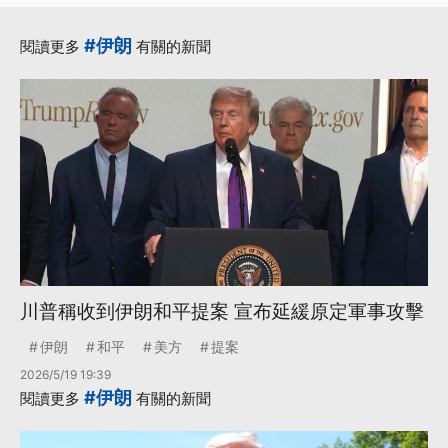
·
·
路透社
更多...
#伊朗
閱讀更多
有關的新聞
川普稱收到伊朗和平提案 宣布延緩原定軍事攻擊
伊朗
和平
美方
提案
2026/5/19 19:39
#伊朗
閱讀更多
有關的新聞