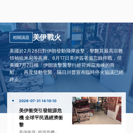
美伊戰火
相關議題
美國於2月28日對伊朗發動飛彈攻擊，擊斃其最高宗教
領袖哈米尼等高層。6月17日美伊簽署備忘錄停戰，但
美國7月7日稱「伊朗攻擊襲擊行經荷姆茲海峽的商
船」，再度發動空襲，隔日川普宣布臨時停火協議已經
終止。
2026-07-31 14:10:10
美伊衝突引發能源危
機 全球平民遇經濟衝
擊
·
·
美伊衝突
能源危機