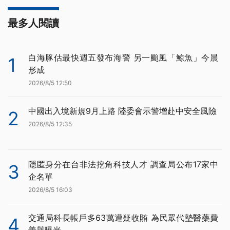
最多人閱讀
白海豚估最快週五發布海警 另一颱風「鯨魚」今晨
1
形成
2026/8/5 12:50
中國出入境新規9月上路 陸委會示警增赴中安全風險
2
2026/8/5 12:35
隱匿身分在台非法挖角科技人才 調查局公布17家中
3
企名單
2026/8/5 16:03
交通局科長帳戶多63萬遭疑收賄 為民眾代墊醫藥費
4