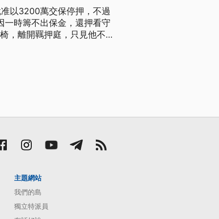
准以3200萬交保停押，不過
男因一時籌不出保金，還押看守
輪椅，離開羈押庭，只見他不停
所。 陳慶男委任律師 盧世欽
些朋友方面，看有沒有什麼金
主題網站
我們的島
獨立特派員