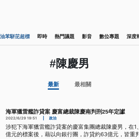
油苯駢芘超標
即時
熱門議題
影音
數位專題
深度
#陳慶男
最新
最相關
海軍獵雷艦詐貸案 慶富總裁陳慶南判刑25年定讞
2022/6/29 19:51
|
政治
涉犯下海軍獵雷艦詐貸案的慶富集團總裁陳慶男，在1、
億元的標案後，藉以向銀行團，詐貸約63億元，皆重判2