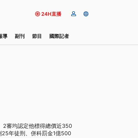
24H直播
報導
副刊
節目
國際記者
2審均認定他標得總價近350
5年徒刑、併科罰金1億500