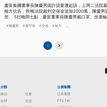
慶富集團董事長陳慶男因詐貸案遭起訴，上周二法院裁
檢方抗告，昨晚法院裁判交保金追加2000萬，陳慶
所。 5日晚間七點，慶富董事長陳慶男戴口罩、坐著
以手機和家人聯繫，但最後仍無法籌出保金，還押看守
陳慶男
看守所
交保
檢方
...
表示：「這個要籌也是要看看有沒有辦法，就是有一
援，如果沒有辦法的話，恐
1
分類
公廣集團
政治
社會
公共電視
全球
生活
PTS TW