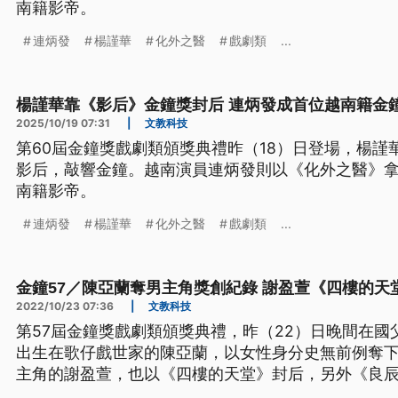
南籍影帝。
連炳發
楊謹華
化外之醫
戲劇類
...
楊謹華靠《影后》金鐘獎封后 連炳發成首位越南籍金
2025/10/19 07:31
|
文教科技
第60屆金鐘獎戲劇類頒獎典禮昨（18）日登場，楊謹
影后，敲響金鐘。越南演員連炳發則以《化外之醫》
南籍影帝。
連炳發
楊謹華
化外之醫
戲劇類
...
金鐘57／陳亞蘭奪男主角獎創紀錄 謝盈萱《四樓的天
2022/10/23 07:36
|
文教科技
第57屆金鐘獎戲劇類頒獎典禮，昨（22）日晚間在
出生在歌仔戲世家的陳亞蘭，以女性身分史無前例奪
主角的謝盈萱，也以《四樓的天堂》封后，另外《良辰
獎，堪稱昨晚的最大贏家。