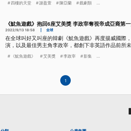
四樓的天堂
謝盈萱
陳亞蘭
戲劇類
...
《魷魚遊戲》抱回6座艾美獎 李政宰奪視帝成亞裔第一
2022/9/13 18:58
|
全球
在全球叫好又叫座的韓劇《魷魚遊戲》再度揚威國際，
演，以及最佳男主角李政宰，都創下非英語作品前所
《魷魚遊戲》
艾美獎
李政宰
影集
...
1
分類
公廣集團