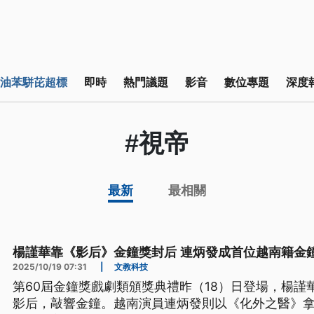
油苯駢芘超標
即時
熱門議題
影音
數位專題
深度
#視帝
最新
最相關
楊謹華靠《影后》金鐘獎封后 連炳發成首位越南籍金
2025/10/19 07:31
|
文教科技
第60屆金鐘獎戲劇類頒獎典禮昨（18）日登場，楊謹
影后，敲響金鐘。越南演員連炳發則以《化外之醫》