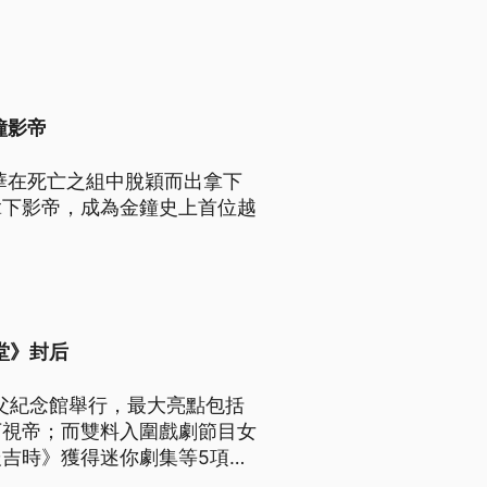
鐘影帝
華在死亡之組中脫穎而出拿下
拿下影帝，成為金鐘史上首位越
堂》封后
國父紀念館舉行，最大亮點包括
下視帝；而雙料入圍戲劇節目女
吉時》獲得迷你劇集等5項大