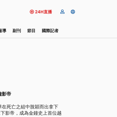
24H直播
報導
副刊
節目
國際記者
鐘影帝
華在死亡之組中脫穎而出拿下
拿下影帝，成為金鐘史上首位越