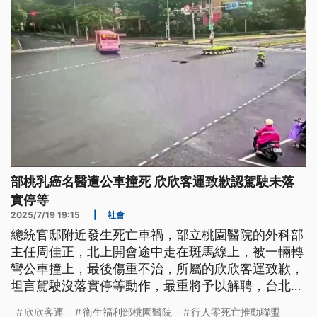
部桃乳癌名醫遭公車撞死 欣欣客運致歉認駕駛未落
實停等
2025/7/19 19:15
|
社會
總統官邸附近發生死亡車禍，部立桃園醫院的外科部
主任周佳正，北上開會途中走在斑馬線上，被一輛轉
彎公車撞上，最後傷重不治，所屬的欣欣客運致歉，
坦言駕駛沒落實停等動作，最重將予以解聘，台北市
公運處則表示將開罰業者9萬元；部桃則發聲明哀
欣欣客運
衛生福利部桃園醫院
行人零死亡推動聯盟