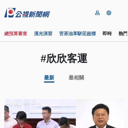
總預算審查
漢光演習
苦茶油苯駢芘超標
即時
熱門
#欣欣客運
最新
最相關