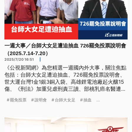
一週大事／台師大女足遭迫抽血 726罷免投票說明會
（2025.7.14-7.20）
2025/7/20 16:51
|
《公視新聞網》為您精選一週國內外大事，關注焦點
包括：台師大女足遭迫抽血、726罷免投票說明會、
世大運台灣1金1銀3銅入袋、高雄鋰電池廠起火釀15
傷、《刑法》加重兒虐刑責三讀、部桃乳癌名醫遭公
車撞亡。
罷免投票
說明會
台師大女足
抽血
...