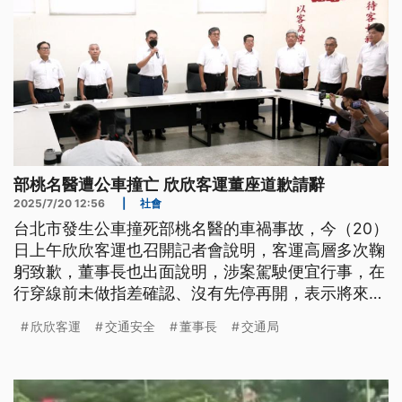
部桃名醫遭公車撞亡 欣欣客運董座道歉請辭
2025/7/20 12:56
|
社會
台北市發生公車撞死部桃名醫的車禍事故，今（20）
日上午欣欣客運也召開記者會說明，客運高層多次鞠
躬致歉，董事長也出面說明，涉案駕駛便宜行事，在
行穿線前未做指差確認、沒有先停再開，表示將來會
強化宣導，在駕駛出車前再次提醒，並且實際演練，
欣欣客運
交通安全
董事長
交通局
提升A柱盲區警覺等作為。而交通局官員明（21）日
也將前往案發地會勘，做整體評估調整。