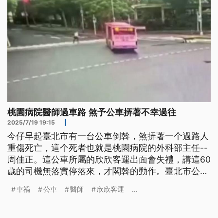
桃園病院醫師過車路 煞予公車挵著不幸過往
2025/7/19 19:15
|
今仔早起臺北市有一台公車倒斡，煞挵著一个過路人
重傷死亡，這个死者也就是桃園病院的外科部主任--
周佳正。這公車所屬的欣欣客運出面會失禮，講這60
歲的司機無落實停落來，才閣斡的動作。臺北市公運
處表示，欲共業者罰9萬箍。(本則新聞標題、導言皆
車禍
公車
醫師
欣欣客運
...
為台語文)