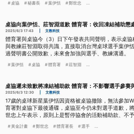
桌協
秘書長
葉伊恬
鄭世忠
...
接受道歉，風波暫時落幕。
桌協向葉伊恬、莊智淵道歉 體育署：收回凍結補助懲
2025/6/3 17:43
|
文教科技
體育署與桌協今（3）日下午發表共同聲明，表示桌協
與教練莊智淵取得共識，直接取消台灣桌球選手葉伊恬
過聲明書公開致歉，未來會加強與選手、教練溝通。
葉伊恬
桌協
體育署
莊智淵
...
桌協遲未致歉將凍結補助款 體育署：不影響選手參賽
2025/6/3 12:30
|
文教科技
17歲的桌球新星葉伊恬因資格被桌協撤除，無法參加W
育署對桌協下最後通碟，桌協至今仍未對選手道歉，
世忠上午表示，原則上是暫停協會的活動補助款、不
是黃金計畫不會取消也不會暫停。
黃金計畫
鄭世忠
體育署長
選手
...