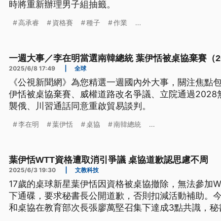
時將重新辦理男子組抽籤。
高承睿
資格賽
種子
作業
...
一週大事／李在明當選南韓總統 葉伊恬被桌協棄賽（2025.
2025/6/8 17:49
|
全球
《公視新聞網》為您精選一週國內外大事，關注焦點
伊恬被桌協棄賽、威權道路改名爭議、立院通過202
襲俄、川習通話同意重啟貿易談判。
李在明
葉伊恬
桌協
南韓總統
...
葉伊恬WTT資格遭取消引爭議 桌協道歉認思慮不周
2025/6/3 19:30
|
文教科技
17歲的桌球新星葉伊恬因資格被桌協撤除，無法參加W
下通碟，要求秘書長公開道歉，否則扣減活動補助。今
和桌協在教育部次長張廖萬堅召集下達成3點共識，秘
與教練取得共識，就取消選手資格公開聲明致歉，而