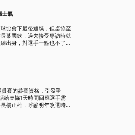
傷士氣
桌球協會下最後通牒，但桌協至
書長葉國欽，過去接受專訪時就
教練出身，對選手一點也不了
0多年，卻總讓選訓委員會選
滿貫賽的參賽資格，引發爭
話給桌協1天時間回應選手需
事長楊正雄，呼籲明年改選時會
文字回應表示準備開理事會，由
意見。桌協則發出聲明，強調對