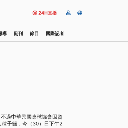
24H直播
報導
副刊
節目
國際記者
行，不過中華民國桌球協會因資
種子籖，今（30）日下午2