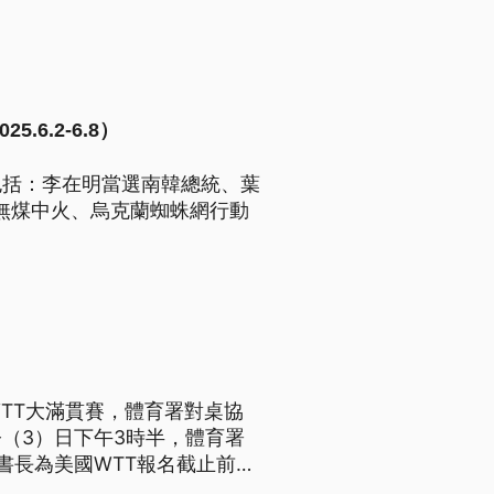
6.2-6.8）
包括：李在明當選南韓總統、葉
8無煤中火、烏克蘭蜘蛛網行動
TT大滿貫賽，體育署對桌協
（3）日下午3時半，體育署
書長為美國WTT報名截止前未
莊智淵和葉伊恬的母親也看過了