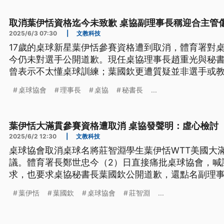
取消葉伊恬資格迄今未致歉 桌協副理事長稱迎合主管
2025/6/3 07:30
|
文教科技
17歲的桌球新星葉伊恬參賽資格遭到取消，體育署對
今仍未對選手公開道歉。現任桌協理事長趙重光與秘
曾表示不太懂桌球訓練；葉國欽更遭質疑並非選手或
解。至於副理事長楊正雄，遭到體育署痛批執掌協會3
桌球協會
理事長
桌協
秘書長
...
出不適任人選擔任國家隊教練。
葉伊恬大滿貫參賽資格遭取消 桌協發聲明：虛心檢討
2025/6/2 12:30
|
文教科技
桌球協會取消桌球名將莊智淵學生葉伊恬WTT美國大
議。體育署長鄭世忠今（2）日直接痛批桌球協會，喊
求，也要求桌協秘書長葉國欽公開道歉，還點名副理
員要慎選。記者致電葉國欽手機未接；楊正雄則透過
葉伊恬
葉國欽
桌球協會
莊智淵
...
參與選訓會議的委員向理事報告事情經過，聽取各方
各界的批評指教，會虛心檢討。