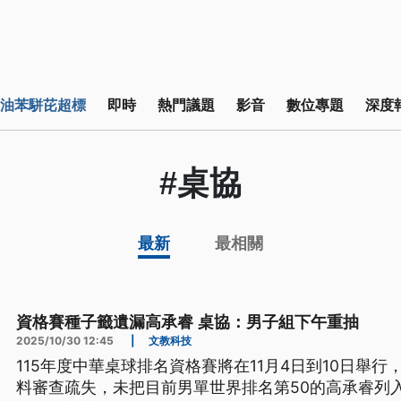
油苯駢芘超標
即時
熱門議題
影音
數位專題
深度
#桌協
最新
最相關
資格賽種子籤遺漏高承睿 桌協：男子組下午重抽
2025/10/30 12:45
|
文教科技
115年度中華桌球排名資格賽將在11月4日到10日舉
料審查疏失，未把目前男單世界排名第50的高承睿列入