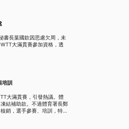
處
秘書長葉國欽因思慮欠周，未
WTT大滿貫賽參加資格，透
與培訓
TT大滿貫賽，引發熱議。體
將凍結補助款。不過體育署長鄭
予核銷，選手參賽、培訓，特別