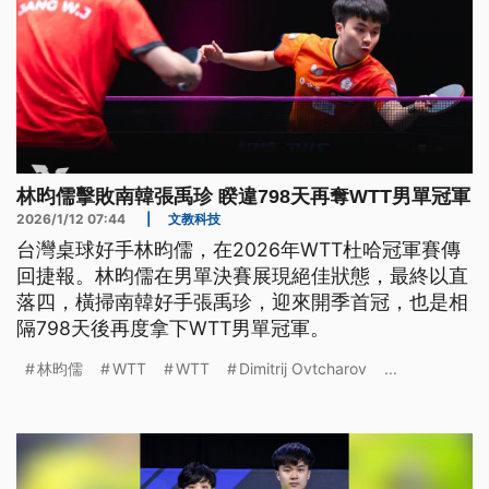
林昀儒擊敗南韓張禹珍 睽違798天再奪WTT男單冠軍
2026/1/12 07:44
|
文教科技
台灣桌球好手林昀儒，在2026年WTT杜哈冠軍賽傳
回捷報。林昀儒在男單決賽展現絕佳狀態，最終以直
落四，橫掃南韓好手張禹珍，迎來開季首冠，也是相
隔798天後再度拿下WTT男單冠軍。
林昀儒
WTT
WTT
Dimitrij Ovtcharov
...