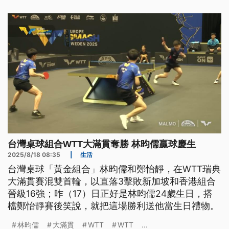
台灣桌球組合WTT大滿貫奪勝 林昀儒贏球慶生
2025/8/18 08:35
|
生活
台灣桌球「黃金組合」林昀儒和鄭怡靜，在WTT瑞典
大滿貫賽混雙首輪，以直落3擊敗新加坡和香港組合
晉級16強；昨（17）日正好是林昀儒24歲生日，搭
檔鄭怡靜賽後笑說，就把這場勝利送他當生日禮物。
林昀儒
大滿貫
WTT
WTT
...