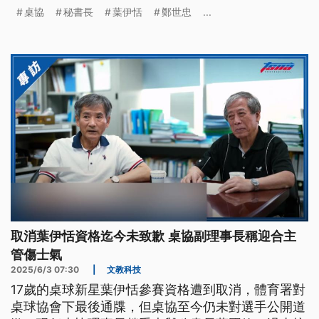
共識，秘書長為美國WTT報名截止前未與教練取得共
桌協
秘書長
葉伊恬
鄭世忠
...
識，就取消選手資格公開聲明致歉，而莊智淵和葉伊
恬的母親也看過了接受道歉，風波暫時落幕。
取消葉伊恬資格迄今未致歉 桌協副理事長稱迎合主
管傷士氣
2025/6/3 07:30
|
文教科技
17歲的桌球新星葉伊恬參賽資格遭到取消，體育署對
桌球協會下最後通牒，但桌協至今仍未對選手公開道