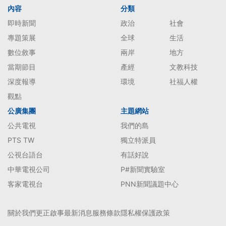
內容
分類
即時新聞
政治
社會
專題策展
全球
生活
數位敘事
兩岸
地方
當期節目
產經
文教科技
深度報導
環境
社福人權
觀點
公廣集團
主題網站
公共電視
我們的島
PTS TW
獨立特派員
公視台語台
有話好說
中華電視公司
P#新聞實驗室
客家電視台
PNN新聞議題中心
關於我們
更正啟事
最新消息
服務條款
隱私權保護政策