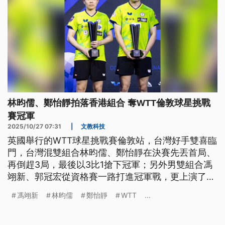
林昀儒、鄭怡靜拍落香港組合 奪WTT倫敦球星挑戰
賽冠軍
2025/10/27 07:31
|
文教科技
英國舉行的WTT球星挑戰賽倫敦站，台灣好手雙喜臨
門，台灣混雙組合林昀儒、鄭怡靜在決賽先丟首局、
再倒趕3局，最後以3比1搶下冠軍；另外男雙組合馮
翊新、郭冠宏從資格賽一路打進冠軍戰，更上演了驚
天大逆轉，拿下兩人合作後的首座冠軍。
馮翊新
林昀儒
鄭怡靜
WTT
...