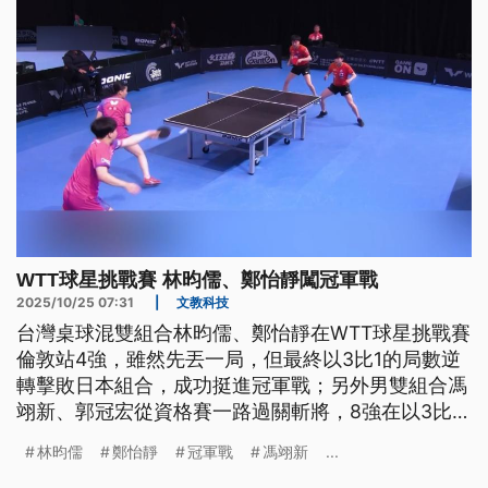
WTT球星挑戰賽 林昀儒、鄭怡靜闖冠軍戰
2025/10/25 07:31
|
文教科技
台灣桌球混雙組合林昀儒、鄭怡靜在WTT球星挑戰賽
倫敦站4強，雖然先丟一局，但最終以3比1的局數逆
轉擊敗日本組合，成功挺進冠軍戰；另外男雙組合馮
翊新、郭冠宏從資格賽一路過關斬將，8強在以3比1
擊敗法國組合、挺進4強。
林昀儒
鄭怡靜
冠軍戰
馮翊新
...