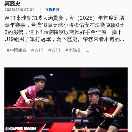
寫歷史
2025/2/10 07:31
|
文教科技
WTT桌球新加坡大滿貫賽，今（2025）年首度新增
青年賽事，台灣18歲桌球小將張佑安在決賽克服0比
2的劣勢，連下4局逆轉擊敗南韓好手金佳溫，摘下
U19組男子單打冠軍，寫下歷史。帶您來看本週的體
育週報。
中國組合
WTT
WTT
大滿貫
...