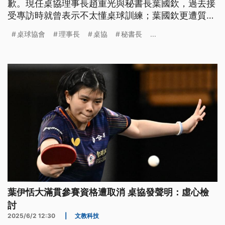
歉。現任桌協理事長趙重光與秘書長葉國欽，過去接
受專訪時就曾表示不太懂桌球訓練；葉國欽更遭質疑
並非選手或教練出身，對選手一點也不了解。至於副
桌球協會
理事長
桌協
秘書長
...
理事長楊正雄，遭到體育署痛批執掌協會30多年，卻
總讓選訓委員會選出不適任人選擔任國家隊教練。
葉伊恬大滿貫參賽資格遭取消 桌協發聲明：虛心檢
討
2025/6/2 12:30
|
文教科技