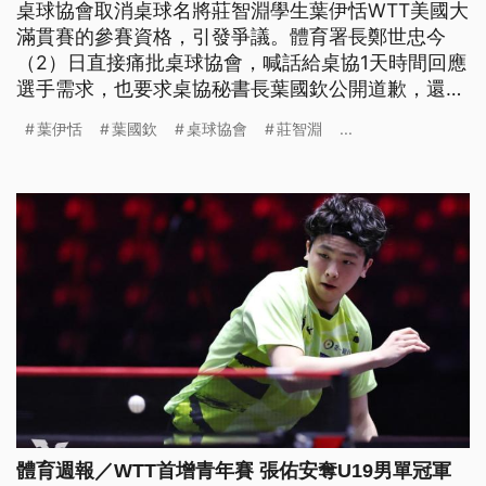
桌球協會取消桌球名將莊智淵學生葉伊恬WTT美國大
滿貫賽的參賽資格，引發爭議。體育署長鄭世忠今
（2）日直接痛批桌球協會，喊話給桌協1天時間回應
選手需求，也要求桌協秘書長葉國欽公開道歉，還點
名副理事長楊正雄，呼籲明年改選時會員要慎選。記
葉伊恬
葉國欽
桌球協會
莊智淵
...
者致電葉國欽手機未接；楊正雄則透過文字回應表示
準備開理事會，由參與選訓會議的委員向理事報告事
情經過，聽取各方意見。桌協則發出聲明，強調對各
界的批評指教，會虛心檢討。
體育週報／WTT首增青年賽 張佑安奪U19男單冠軍