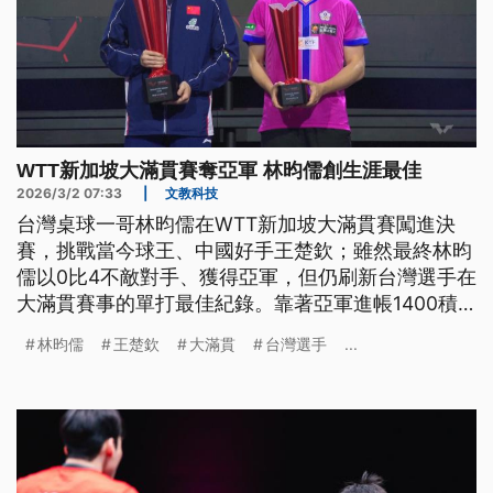
WTT新加坡大滿貫賽奪亞軍 林昀儒創生涯最佳
2026/3/2 07:33
|
文教科技
台灣桌球一哥林昀儒在WTT新加坡大滿貫賽闖進決
賽，挑戰當今球王、中國好手王楚欽；雖然最終林昀
儒以0比4不敵對手、獲得亞軍，但仍刷新台灣選手在
大滿貫賽事的單打最佳紀錄。靠著亞軍進帳1400積
分，林昀儒本週的世界排名也將從第8回升到第7。
林昀儒
王楚欽
大滿貫
台灣選手
...