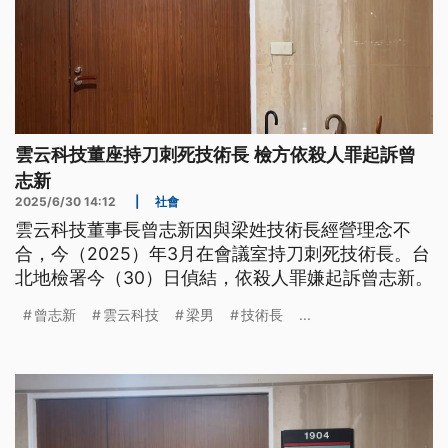
雲云科技董座持刀刺死技術長 檢方依殺人罪起訴曾
志新
2025/6/30 14:12
|
社會
雲云科技董事長曾志新因與梁姓技術長經營理念不
合，今（2025）年3月在會議室持刀刺死技術長。台
北地檢署今（30）日偵結，依殺人罪嫌起訴曾志新。
曾志新
雲云科技
梁男
技術長
...