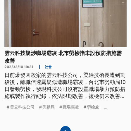
雲云科技疑涉職場霸凌 北市勞檢指未設預防措施需
改善
2025/3/10 19:31
|
社會
日前爆發凶殺案的雲云科技公司，梁姓技術長遭到刺
殺後，離職信透露疑似遭職場霸凌，台北市勞動局10
日發動勞檢，發現科技公司沒有設置職場暴力預防措
施或製作執行紀錄，依法限期改善，複檢仍未改善，
最重罰15萬元。依照勞動部發布的指引，企業應該訂
雲云科技公司
勞動局
職場霸凌
勞檢處
...
定計畫，避免員工在職場上遭受不法侵害，就連企業
負責人或高層主管也在保障內。