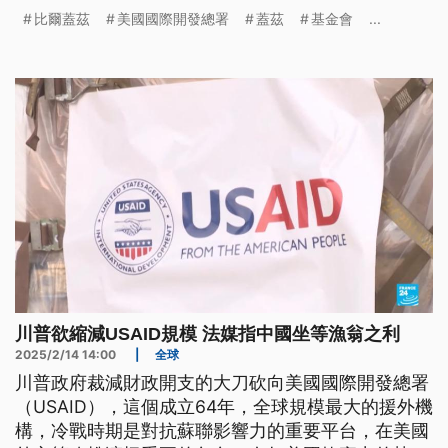
效率部的馬斯克（Elon Musk），大幅削減美國國際
比爾蓋茲
美國國際開發總署
蓋茲
基金會
...
開發總署USAID的作法，會造成數百萬兒童喪命。
川普欲縮減USAID規模 法媒指中國坐等漁翁之利
2025/2/14 14:00
|
全球
川普政府裁減財政開支的大刀砍向美國國際開發總署
（USAID），這個成立64年，全球規模最大的援外機
構，冷戰時期是對抗蘇聯影響力的重要平台，在美國