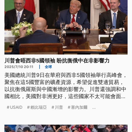
川普會晤西非5國領袖 盼抗衡俄中在非影響力
2025/7/10 20:11
|
全球
美國總統川普9日在華府與西非5國領袖舉行高峰會，
聚焦在這5國豐富的礦產資源，希望促進雙邊貿易，
以抗衡俄羅斯與中國漸增的影響力。川普還強調和中
國相比，美國對非洲更好，這些國家不太可能會面臨
美國關稅。
USAID
賴比瑞亞
川普
塞內加爾
...