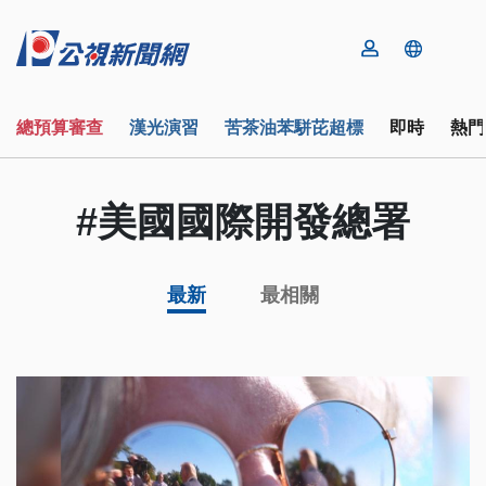
總預算審查
漢光演習
苦茶油苯駢芘超標
即時
熱門
#美國國際開發總署
最新
最相關