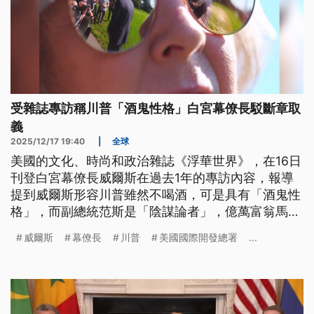
受雜誌專訪稱川普「酒鬼性格」白宮幕僚長駁斷章取
義
2025/12/17 19:40
|
全球
美國的文化、時尚和政治雜誌《浮華世界》，在16日
刊登白宮幕僚長威爾斯在過去1年的專訪內容，報導
提到威爾斯形容川普雖然不喝酒，可是具有「酒鬼性
格」，而副總統范斯是「陰謀論者」，億萬富翁馬斯
克則是「怪咖」。對於內容，威爾斯則立刻反駁，表
威爾斯
幕僚長
川普
美國國際開發總署
...
示是被斷章取義。