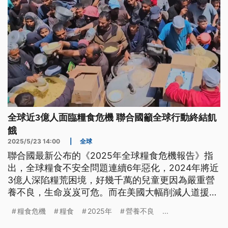
全球近3億人面臨糧食危機 聯合國籲全球行動終結飢
餓
2025/5/23 14:00
|
全球
聯合國最新公布的《2025年全球糧食危機報告》指
出，全球糧食不安全問題連續6年惡化，2024年將近
3億人深陷糧荒困境，好幾千萬的兒童更因為嚴重營
養不良，生命岌岌可危。而在美國大幅削減人道援助
資金之下，今（2025）年的糧食危機恐怕只會雪上
糧食危機
糧食
2025年
營養不良
...
加霜。