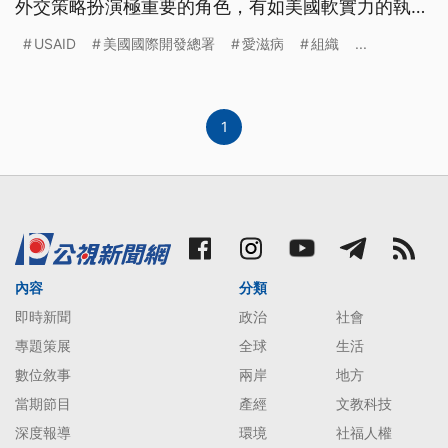
外交策略扮演極重要的角色，有如美國軟實力的執行
中心。民主黨陣營就警告川普政府的作法，等同於是
USAID
美國國際開發總署
愛滋病
組織
...
把戰場拱手讓給中國、俄羅斯等競爭對手；對白俄羅
斯、古巴、北韓、委內瑞拉等強人獨裁國家來說，是
正中下懷。
1
內容
分類
即時新聞
政治
社會
專題策展
全球
生活
數位敘事
兩岸
地方
當期節目
產經
文教科技
深度報導
環境
社福人權