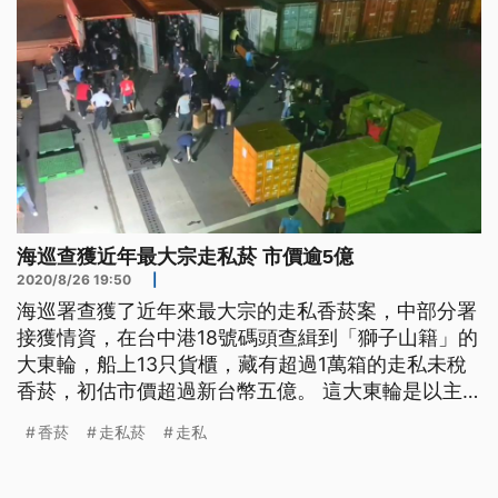
海巡查獲近年最大宗走私菸 市價逾5億
2020/8/26 19:50
|
海巡署查獲了近年來最大宗的走私香菸案，中部分署
接獲情資，在台中港18號碼頭查緝到「獅子山籍」的
大東輪，船上13只貨櫃，藏有超過1萬箱的走私未稅
香菸，初估市價超過新台幣五億。 這大東輪是以主
機故障名義，申報入港檢修，被查緝人員當場開櫃檢
香菸
走私菸
走私
查，並查獲大批未稅香菸。在清點之後，初估有
11000多箱，超過552萬包來自中國以及韓國的私
菸，市價超過5億。 中部分署表示，中秋節快到