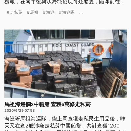
獲報，在南竿復興沃海域發現可疑船隻，隨即前往察
看，登船一查，發現這艘中國籍貨船竟然走私菸。走
走私菸
馬祖
海巡
海巡隊
...
私菸的還不只這一艘，上午八點多，在南竿津沙外海
發現的這艘中國籍快艇，同樣也是走私菸船。 兩艘
一共查獲1200箱，大約6萬條走私菸，市值約6000
萬元。不只如此，就怕
馬祖海巡攔2中籍船 查獲6萬條走私菸
2020/6/29 07:58
|
海巡署馬祖海巡隊，繼上周查獲走私民生用品後，昨
天又在查2艘涉嫌走私菸中國船隻，共計查獲1200