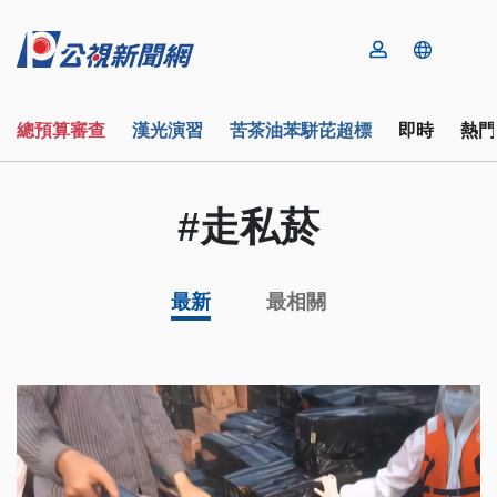
總預算審查
漢光演習
苦茶油苯駢芘超標
即時
熱門
#走私菸
最新
最相關