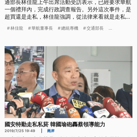
通部長林佳龍上午出席活動受訪表示，已經要求華航
一個禮拜內，完成行政調查報告。另外這次事件，是
超買還是走私，林佳龍強調，從法律來看就是走私，
不管過去是不是壞習慣，有錯要認錯，也顯示出跟總
林佳龍
華航董事長
總統專機
交通部長
...
統府不同調。 總統專機爆發走私菸事件延燒六天，
華航回應慢半拍，不僅遭外界質疑，也引發交通部不
滿，華航董事長謝世謙週五晚間到交通部與部長林佳
龍見面後，公布最新懲處結果，將
國安特勤走私私菸 韓國瑜砲轟蔡領導能力
2019/7/25 19:49
|
兩岸