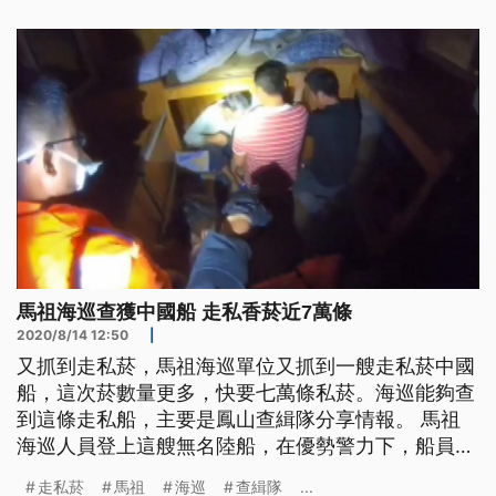
11000多箱，超過552萬包來自中國以及韓國的私
菸，市價超過5億。 中部分署表示，中秋節快到
了，有許多不法私梟利用貨
馬祖海巡查獲中國船 走私香菸近7萬條
2020/8/14 12:50
|
又抓到走私菸，馬祖海巡單位又抓到一艘走私菸中國
船，這次菸數量更多，快要七萬條私菸。海巡能夠查
到這條走私船，主要是鳳山查緝隊分享情報。 馬祖
海巡人員登上這艘無名陸船，在優勢警力下，船員乖
乖配合調查。 6月底查獲1200箱、六萬條走私菸，馬
走私菸
馬祖
海巡
查緝隊
...