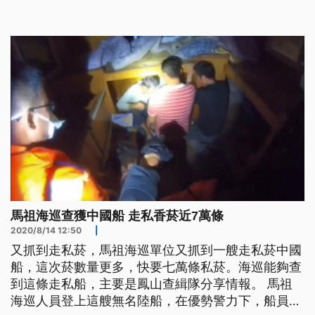
祖海巡12日在東莒林幼嶼海域查獲一艘走私菸陸船，
這次數量更多，查獲到將近七萬條的私菸。 第十馬
祖海巡隊隊長林志明表示，「經清點船上有1334箱
未稅香菸，是馬祖有史
馬祖海巡查獲中國船 走私香菸近7萬條
2020/8/14 12:50
|
又抓到走私菸，馬祖海巡單位又抓到一艘走私菸中國
船，這次菸數量更多，快要七萬條私菸。海巡能夠查
到這條走私船，主要是鳳山查緝隊分享情報。 馬祖
海巡人員登上這艘無名陸船，在優勢警力下，船員乖