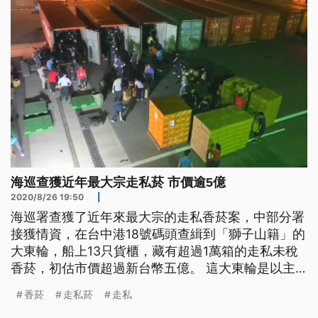
了，有許多不法私梟利用貨
海巡查獲近年最大宗走私菸 市價逾5億
2020/8/26 19:50
|
海巡署查獲了近年來最大宗的走私香菸案，中部分署
接獲情資，在台中港18號碼頭查緝到「獅子山籍」的
大東輪，船上13只貨櫃，藏有超過1萬箱的走私未稅
香菸，初估市價超過新台幣五億。 這大東輪是以主
機故障名義，申報入港檢修，被查緝人員當場開櫃檢
香菸
走私菸
走私
查，並查獲大批未稅香菸。在清點之後，初估有