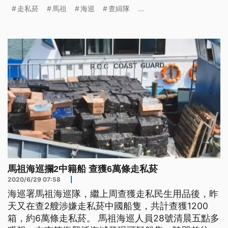
乖配合調查。 6月底查獲1200箱、六萬條走私菸，馬
走私菸
馬祖
海巡
查緝隊
...
祖海巡12日在東莒林幼嶼海域查獲一艘走私菸陸船，
這次數量更多，查獲到將近七萬條的私菸。 第十馬
祖海巡隊隊長林志明表示，「經清點船上有1334箱
未稅香菸，是馬祖有史
馬祖海巡攔2中籍船 查獲6萬條走私菸
2020/6/29 07:58
|
海巡署馬祖海巡隊，繼上周查獲走私民生用品後，昨
天又在查2艘涉嫌走私菸中國船隻，共計查獲1200
箱，約6萬條走私菸。 馬祖海巡人員28號清晨五點多