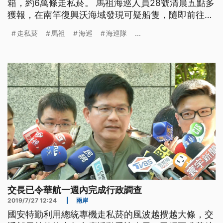
箱，約6萬條走私菸。 馬祖海巡人員28號清晨五點多
獲報，在南竿復興沃海域發現可疑船隻，隨即前往察
看，登船一查，發現這艘中國籍貨船竟然走私菸。走
走私菸
馬祖
海巡
海巡隊
...
私菸的還不只這一艘，上午八點多，在南竿津沙外海
發現的這艘中國籍快艇，同樣也是走私菸船。 兩艘
一共查獲1200箱，大約6萬條走私菸，市值約6000
萬元。不只如此，就怕
交長已令華航一週內完成行政調查
2019/7/27 12:24
|
兩岸
國安特勤利用總統專機走私菸的風波越攪越大條，交