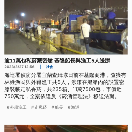
逾11萬包私菸藏密艙 基隆船長與漁工5人送辦
2023/3/27 12:56
|
社會
海巡署偵防分署宜蘭查緝隊日前在基隆商港，查獲有
林姓漁民與外籍漁工共5人，涉嫌在船艙內的設置密
艙裝載走私香菸，共235箱、11萬7500包，市價近
750萬元，全案依違反《菸酒管理法》移送法辦。
外籍漁工
走私菸
船長
海巡