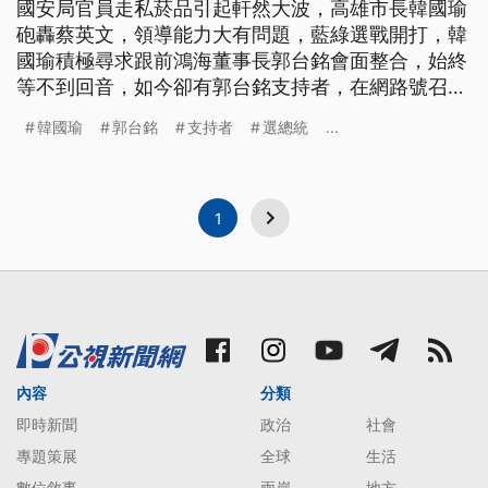
國安局官員走私菸品引起軒然大波，高雄市長韓國瑜
砲轟蔡英文，領導能力大有問題，藍綠選戰開打，韓
國瑜積極尋求跟前鴻海董事長郭台銘會面整合，始終
等不到回音，如今卻有郭台銘支持者，在網路號召連
署，要力挺郭台銘參選總統到底。 國民黨全代會28
韓國瑜
郭台銘
支持者
選總統
...
號將正式提名韓國瑜參選2020，跟總統蔡英文展開
藍綠對決，針對國安局利用總統專機出訪走私菸品，
韓國瑜隔空開砲，抨擊蔡英文領導能力大有問題。
高雄市長韓國瑜說：「請蔡英文
1
內容
分類
即時新聞
政治
社會
專題策展
全球
生活
數位敘事
兩岸
地方