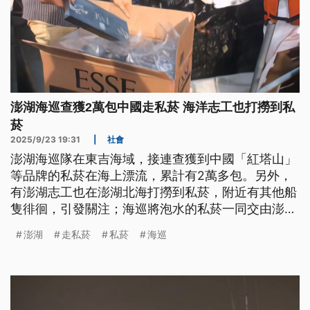
澎湖海巡查獲2萬包中國走私菸 海洋志工也打撈到私
菸
2025/9/23 19:31
|
社會
澎湖海巡隊在東吉海域，接連查獲到中國「紅塔山」
等品牌的私菸在海上漂流，累計有2萬多包。另外，
有澎湖志工也在澎湖北海打撈到私菸，附近有其他船
隻徘徊，引發關注；海巡將泡水的私菸一同交由澎湖
縣政府擇期銷毀。
澎湖
走私菸
私菸
海巡