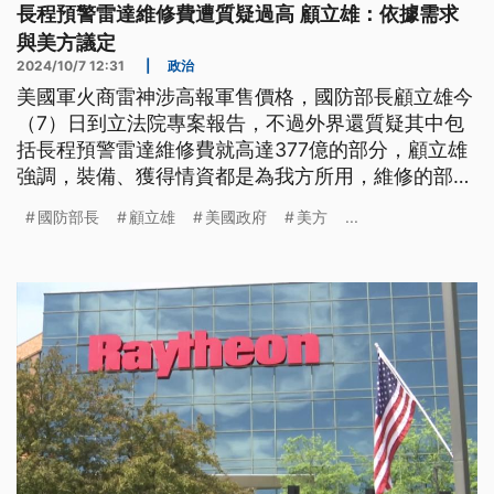
長程預警雷達維修費遭質疑過高 顧立雄：依據需求
與美方議定
2024/10/7 12:31
|
政治
美國軍火商雷神涉高報軍售價格，國防部長顧立雄今
（7）日到立法院專案報告，不過外界還質疑其中包
括長程預警雷達維修費就高達377億的部分，顧立雄
強調，裝備、獲得情資都是為我方所用，維修的部分
是根據我方需求。至於立委關注台灣到底有無能力稽
國防部長
顧立雄
美國政府
美方
...
查軍售案報價，軍方坦言沒有能力，但顧立雄承諾會
檢討商售案的稽核流程。