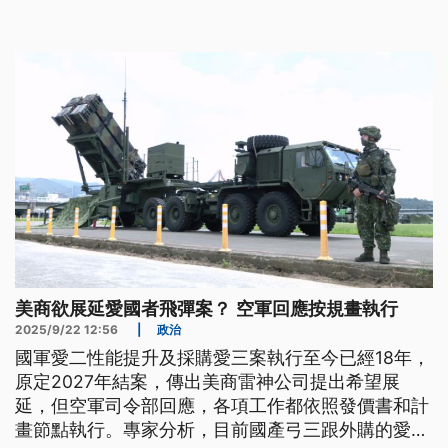
空中威脅，過去曾經在烏克蘭戰場驗證效能，總共擊
落了900枚俄羅斯的巡弋飛彈和無人機，命中率高達
90%以上。
美商欲展延愛國者飛彈案？ 空軍回應按規畫執行
2025/9/22 12:56
|
政治
國軍愛二性能提升及採購愛三案執行至今已經18年，
原定2027年結案，傳出美商雷神公司提出希望展
延，但空軍司令部回應，各項工作都依照發價書和計
畫節點執行。專家分析，目前國產弓三跟外購的愛國