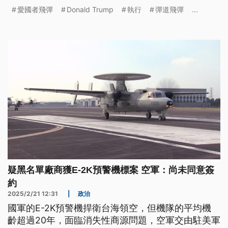
者已構成中高空防禦網，即便愛國者延宕，近期亮相
愛國者飛彈
Donald Trump
執行
彈道飛彈
...
的國產強弓飛彈攔截高度比前面2者還要高，未來量
產後可望肩負起攔截彈道飛彈第一層防線的重責大
任。
疑黑名單廠商獲E-2K預警機標案 空軍：尚未同意簽
約
2025/2/21 12:31
|
政治
國軍的E-2K預警機捍衛台海領空，但機隊的平均機
齡超過20年，面臨消失性商源問題，空軍交由駐美軍