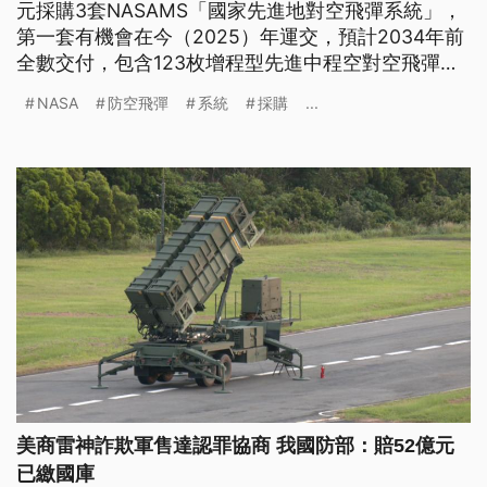
元採購3套NASAMS「國家先進地對空飛彈系統」，
第一套有機會在今（2025）年運交，預計2034年前
全數交付，包含123枚增程型先進中程空對空飛彈以
及雷達系統，未來將部署雙北。學者分析，NASAMS
NASA
防空飛彈
系統
採購
...
防空系統可以反制中低空威脅，雷達迅速掌握中共無
人機，也能與愛國者飛彈整合，強化首都圈的防衛。
美商雷神詐欺軍售達認罪協商 我國防部：賠52億元
已繳國庫