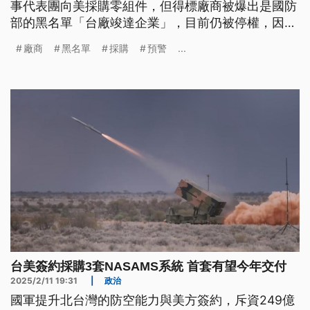
事代表團向美採購零組件，但得標廠商被爆出是國防
部的黑名單「台廠竣達企業」，目前仍被停權，因此
空軍尚未同意簽約。專家認為採購審查機制出問題，
廠商
黑名單
採購
預警
...
讓不肖廠商可以借殼上市。
台美簽約採購3套NASAMS系統 首套有望今年交付
2025/2/11 19:31
|
政治
國軍提升北台灣的防空能力與美方簽約，斥資249億