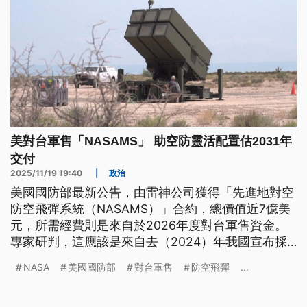
美對台軍售「NASAMS」 助空防靈活配置估2031年
交付
2025/11/19 19:40
|
政治
美國國防部最新公告，由雷神公司獲得「先進地對空
防空飛彈系統（NASAMS）」合約，總價值近7億美
元，所需經費則是來自於2026年度對台軍售資金。
專家研判，這應該是來自去（2024）年我國宣布採
購的執行案，也透露這系統能夠整合多型飛彈、攔截
NASA
美國國防部
對台軍售
防空飛彈
...
空中威脅，過去曾經在烏克蘭戰場驗證效能，總共擊
落了900枚俄羅斯的巡弋飛彈和無人機，命中率高達