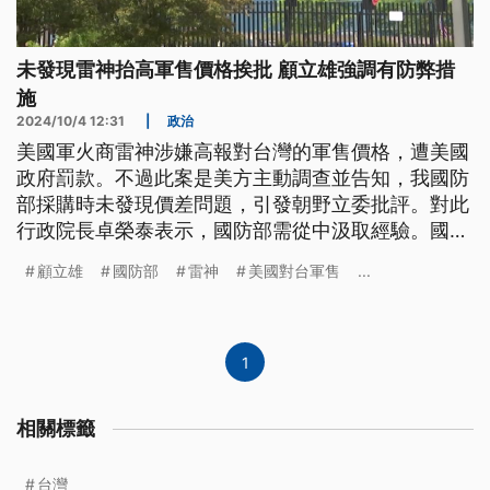
未發現雷神抬高軍售價格挨批 顧立雄強調有防弊措
施
2024/10/4 12:31
|
政治
美國軍火商雷神涉嫌高報對台灣的軍售價格，遭美國
政府罰款。不過此案是美方主動調查並告知，我國防
部採購時未發現價差問題，引發朝野立委批評。對此
行政院長卓榮泰表示，國防部需從中汲取經驗。國防
部部長顧立雄指出，相關金額我方會全部討回來，但
顧立雄
國防部
雷神
美國對台軍售
...
也強調美國對台軍售有防弊措施。
1
相關標籤
台灣