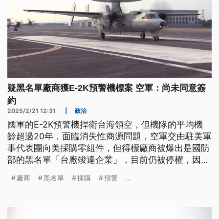
疑黑名單廠商獲E-2K預警機標案 空軍：尚未同意簽
約
2025/2/21 12:31
|
政治
國軍的E-2K預警機捍衛台海領空，但機隊的平均機
齡超過20年，面臨消失性商源問題，空軍交由駐美軍
事代表團向美採購零組件，但得標廠商被爆出是國防
部的黑名單「台廠竣達企業」，目前仍被停權，因此
空軍尚未同意簽約。專家認為採購審查機制出問題，
廠商
黑名單
採購
預警
...
讓不肖廠商可以借殼上市。