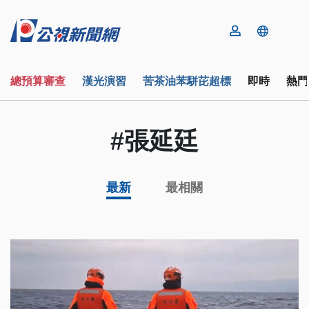
總預算審查
漢光演習
苦茶油苯駢芘超標
即時
熱門
#張延廷
最新
最相關