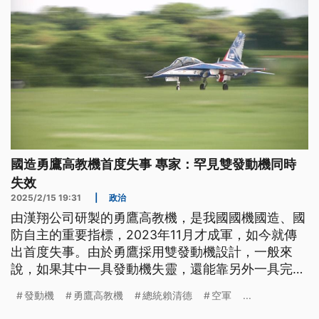
國造勇鷹高教機首度失事 專家：罕見雙發動機同時
失效
2025/2/15 19:31
|
政治
由漢翔公司研製的勇鷹高教機，是我國國機國造、國
防自主的重要指標，2023年11月才成軍，如今就傳
出首度失事。由於勇鷹採用雙發動機設計，一般來
說，如果其中一具發動機失靈，還能靠另外一具完成
返航。不過空軍指出，這一次剛起飛沒多久，就收到
發動機
勇鷹高教機
總統賴清德
空軍
...
林姓飛官回報雙發動機失效。專家認為狀況相當罕