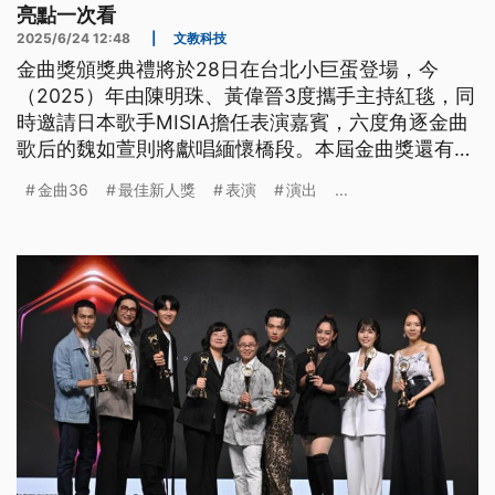
亮點一次看
2025/6/24 12:48
|
文教科技
金曲獎頒獎典禮將於28日在台北小巨蛋登場，今
（2025）年由陳明珠、黃偉晉3度攜手主持紅毯，同
時邀請日本歌手MISIA擔任表演嘉賓，六度角逐金曲
歌后的魏如萱則將獻唱緬懷橋段。本屆金曲獎還有哪
些歌手會登台演出？《公視新聞網》為你整理金曲36
金曲36
最佳新人獎
表演
演出
...
亮點。