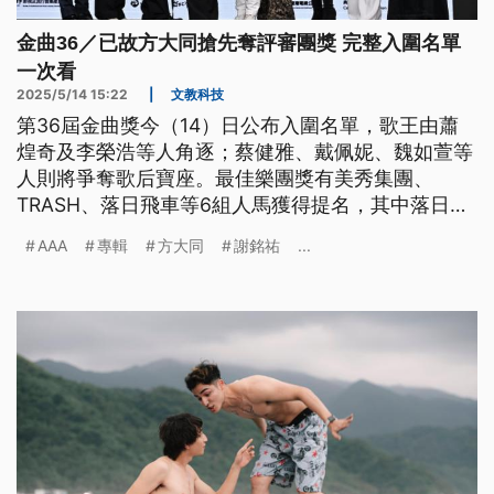
金曲36／已故方大同搶先奪評審團獎 完整入圍名單
一次看
2025/5/14 15:22
|
文教科技
第36屆金曲獎今（14）日公布入圍名單，歌王由蕭
煌奇及李榮浩等人角逐；蔡健雅、戴佩妮、魏如萱等
人則將爭奪歌后寶座。最佳樂團獎有美秀集團、
TRASH、落日飛車等6組人馬獲得提名，其中落日飛
車以跨國合作專輯入圍7獎項，是本次大贏家。已故
AAA
專輯
方大同
謝銘祐
...
歌手方大同入圍5項大獎，雖無緣角逐歌王，但搶先
奪下評審團獎。