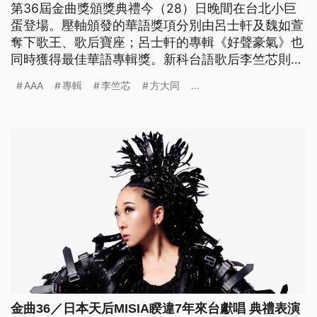
第36屆金曲獎頒獎典禮今（28）日晚間在台北小巨
蛋登場。壓軸頒發的華語獎項分別由呂士軒及魏如萱
奪下歌王、歌后寶座；呂士軒的專輯《好聲豪氣》也
同時獲得最佳華語專輯獎。新科台語歌后李竺芯則同
時包辦最佳台語專輯、最佳年度專輯兩項大獎，堪稱
AAA
專輯
李竺芯
方大同
...
今晚最大贏家。
金曲36／日本天后MISIA睽違7年來台獻唱 典禮表演