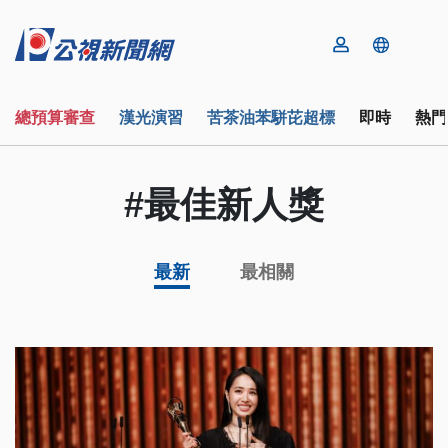
總預算審查
漢光演習
苦茶油苯駢芘超標
即時
熱門
#最佳新人獎
最新
最相關