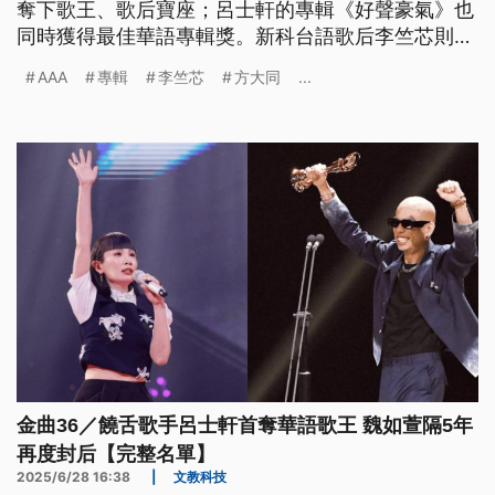
奪下歌王、歌后寶座；呂士軒的專輯《好聲豪氣》也
同時獲得最佳華語專輯獎。新科台語歌后李竺芯則同
時包辦最佳台語專輯、最佳年度專輯兩項大獎，堪稱
AAA
專輯
李竺芯
方大同
...
今晚最大贏家。
金曲36／饒舌歌手呂士軒首奪華語歌王 魏如萱隔5年
再度封后【完整名單】
2025/6/28 16:38
|
文教科技