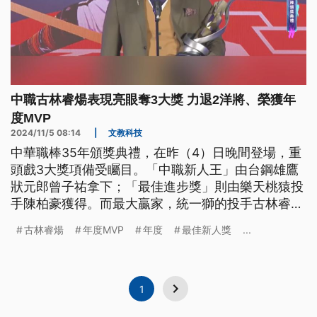
中職古林睿煬表現亮眼奪3大獎 力退2洋將、榮獲年
度MVP
2024/11/5 08:14
|
文教科技
中華職棒35年頒獎典禮，在昨（4）日晚間登場，重
頭戲3大獎項備受矚目。「中職新人王」由台鋼雄鷹
狀元郎曾子祐拿下；「最佳進步獎」則由樂天桃猿投
手陳柏豪獲得。而最大贏家，統一獅的投手古林睿
煬，除了包辦投手2個獎項，還拿下年度MVP。
古林睿煬
年度MVP
年度
最佳新人獎
...
1