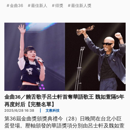
面一無所有的人，而「我把自己的一無所有寫成了音
金曲36
最佳新人
得獎
最佳新人獎
樂」。
金曲36／饒舌歌手呂士軒首奪華語歌王 魏如萱隔5年
再度封后【完整名單】
2025/6/28 16:38
|
文教科技
第36屆金曲獎頒獎典禮今（28）日晚間在台北小巨
蛋登場。壓軸頒發的華語獎項分別由呂士軒及魏如萱