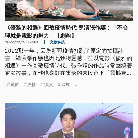
《優雅的相遇》回敬疫情時代 導演張作驥：「不合
理就是電影的魅力」【劇夠】
2024/12/26 17:40
|
文教科技
2022那一年，因為新冠疫情打亂了原定的拍攝計
畫，導演張作驥也因此獲得靈感，並以電影《優雅的
相遇》一作回敬疫情時代。張作驥的作品時常圍繞著
家庭故事，而他也喜歡在電影的末段留下「震撼畫
面」，給觀眾一記當頭棒喝，張作驥受訪時表示，
電影
疫情
演員
環境
...
「有時候不合理就是電影的魅力」，正因畫面突破邏
輯，才可讓觀眾回味無窮。