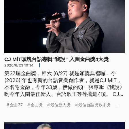
CJ MiT頭塊台語專輯"我說" 入圍金曲獎4大獎
2026/6/23 19:14
|
第37屆金曲獎，拜六 (6/27) 就是頒獎典禮囉，今
(2026) 年也有新的台語音樂創作者，就是CJ MiT，
本名謝金融，今年33歲，伊做的頭一張專輯《我說》
咧今年入圍最佳新人、台語歌王等等攏總4項。 CJ講
家己原本的夢想是欲做鋼琴家，煞咧24歲的時手受
金曲37
金曲獎
最佳新人獎
最佳台語男歌手獎
...
傷，當伊絕望的時，意外發現唱歌的趣味，嘛咧做台
語歌的時，才了解台語有真濟聲調佮發音的鋩角，伊
認為做台語音樂充滿挑戰，未來猶有真濟可能性。
（新聞