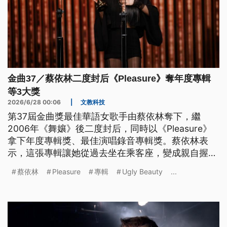
金曲37／蔡依林二度封后《Pleasure》奪年度專輯
等3大獎
2026/6/28 00:06
|
文教科技
第37屆金曲獎最佳華語女歌手由蔡依林奪下，繼
2006年《舞孃》後二度封后，同時以《Pleasure》
拿下年度專輯獎、最佳演唱錄音專輯獎。蔡依林表
示，這張專輯讓她從過去坐在乘客座，變成親自握住
方向盤，帶著理解自己音樂的夥伴前行，「最棒的
蔡依林
Pleasure
專輯
Ugly Beauty
...
是，我知道我再也不會把自己弄丟」。