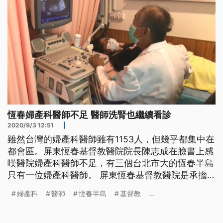
恆春婦產科醫師不足 醫師洗腎也繼續看診
2020/9/3 12:51
|
雖然台灣的婦產科醫師雖有1153人，但幾乎都集中在
都會區。屏東恆春基督教醫院院長陳志成在臉書上感
嘆醫院婦產科醫師不足，有三個台北市大的恆春半島
只有一位婦產科醫師。 屏東恆春基督教醫院是承擔
整個恆春半島婦幼責任的醫院，要擔起婦產科跟兒科
婦產科
醫師
恆春半島
基督教
...
的急診，但擔心人力不足，在恆基服務快20年的醫生
陳明珠就算正在洗腎也繼續上班。 陳明珠無奈表
示：「最近這兩年腎功能有比較不好，醫院也需要人