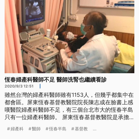
啊那時候，到現在也有需要人，
恆春婦產科醫師不足 醫師洗腎也繼續看診
2020/9/3 12:51
|
雖然台灣的婦產科醫師雖有1153人，但幾乎都集中在
都會區。屏東恆春基督教醫院院長陳志成在臉書上感
嘆醫院婦產科醫師不足，有三個台北市大的恆春半島
只有一位婦產科醫師。 屏東恆春基督教醫院是承擔
整個恆春半島婦幼責任的醫院，要擔起婦產科跟兒科
婦產科
醫師
恆春半島
基督教
...
的急診，但擔心人力不足，在恆基服務快20年的醫生