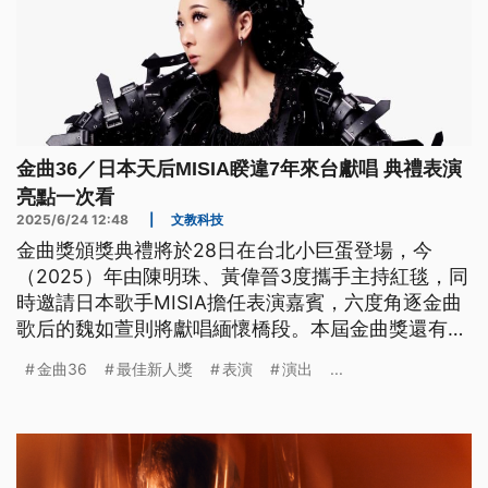
金曲36／日本天后MISIA睽違7年來台獻唱 典禮表演
亮點一次看
2025/6/24 12:48
|
文教科技
金曲獎頒獎典禮將於28日在台北小巨蛋登場，今
（2025）年由陳明珠、黃偉晉3度攜手主持紅毯，同
時邀請日本歌手MISIA擔任表演嘉賓，六度角逐金曲
歌后的魏如萱則將獻唱緬懷橋段。本屆金曲獎還有哪
些歌手會登台演出？《公視新聞網》為你整理金曲36
金曲36
最佳新人獎
表演
演出
...
亮點。