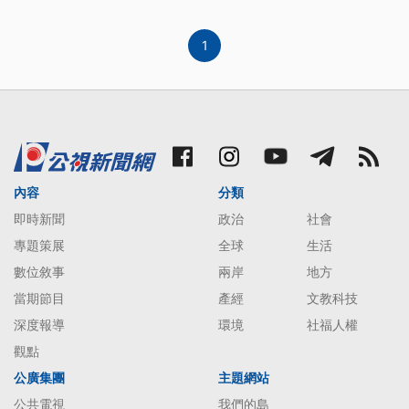
陳明珠就算正在洗腎也繼續上班。 陳明珠無奈表
示：「最近這兩年腎功能有比較不好，醫院也需要人
啊那時候，到現在也有需要人，
1
內容
分類
即時新聞
政治
社會
專題策展
全球
生活
數位敘事
兩岸
地方
當期節目
產經
文教科技
深度報導
環境
社福人權
觀點
公廣集團
主題網站
公共電視
我們的島