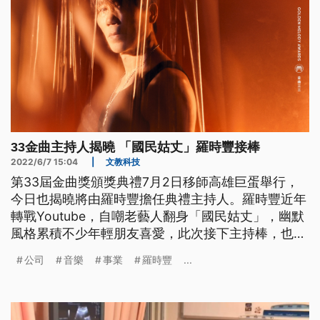
33金曲主持人揭曉 「國民姑丈」羅時豐接棒
2022/6/7 15:04
|
文教科技
第33屆金曲獎頒獎典禮7月2日移師高雄巨蛋舉行，
今日也揭曉將由羅時豐擔任典禮主持人。羅時豐近年
轉戰Youtube，自嘲老藝人翻身「國民姑丈」，幽默
風格累積不少年輕朋友喜愛，此次接下主持棒，也讓
網友直呼「好期待！」
公司
音樂
事業
羅時豐
...