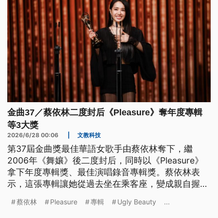
金曲37／蔡依林二度封后《Pleasure》奪年度專輯
等3大獎
2026/6/28 00:06
|
文教科技
第37屆金曲獎最佳華語女歌手由蔡依林奪下，繼
2006年《舞孃》後二度封后，同時以《Pleasure》
拿下年度專輯獎、最佳演唱錄音專輯獎。蔡依林表
示，這張專輯讓她從過去坐在乘客座，變成親自握住
方向盤，帶著理解自己音樂的夥伴前行，「最棒的
蔡依林
Pleasure
專輯
Ugly Beauty
...
是，我知道我再也不會把自己弄丟」。