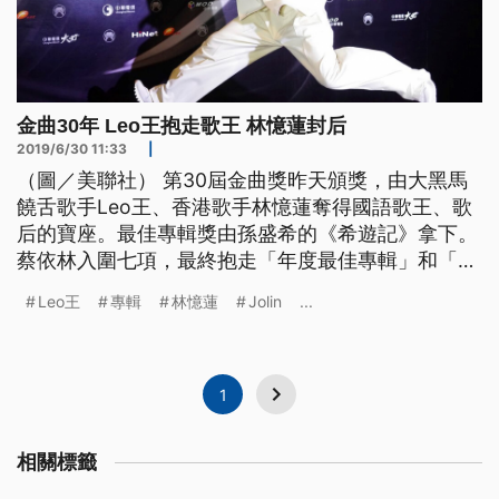
金曲30年 Leo王抱走歌王 林憶蓮封后
2019/6/30 11:33
|
（圖／美聯社） 第30屆金曲獎昨天頒獎，由大黑馬
饒舌歌手Leo王、香港歌手林憶蓮奪得國語歌王、歌
后的寶座。最佳專輯獎由孫盛希的《希遊記》拿下。
蔡依林入圍七項，最終抱走「年度最佳專輯」和「最
佳年度歌曲」兩項大獎，堪稱最大贏家。 蔡依林
Leo王
專輯
林憶蓮
Jolin
...
Jolin天后氣場全開，為金曲30最後壓軸演出〈怪美
的〉，這支主打歌出自《玫瑰少年》專輯；就是這一
張，讓Jolin先後抱回「年度歌曲」和「年度專輯」兩
項大獎。領獎時感
1
相關標籤