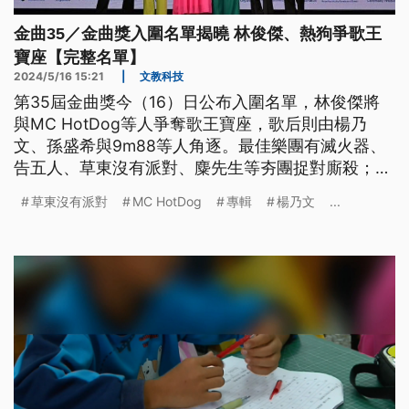
金曲35／金曲獎入圍名單揭曉 林俊傑、熱狗爭歌王
寶座【完整名單】
2024/5/16 15:21
|
文教科技
第35屆金曲獎今（16）日公布入圍名單，林俊傑將
與MC HotDog等人爭奪歌王寶座，歌后則由楊乃
文、孫盛希與9m88等人角逐。最佳樂團有滅火器、
告五人、草東沒有派對、麋先生等夯團捉對廝殺；演
而優則唱的鳳小岳則以個人首張專輯入圍最佳新人
草東沒有派對
MC HotDog
專輯
楊乃文
...
獎。