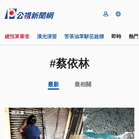
總預算審查
漢光演習
苦茶油苯駢芘超標
即時
熱門
#蔡依林
最新
最相關