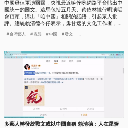
中國毋但軍演爾爾，央視最近嘛佇咧網路平台貼出中
國統一的圖文。這馬包括五月天、蔡依林攏佇咧演唱
會頂頭，講出「咱中國」相關的話語，引起眾人批
評。總統賴清德今仔表示，毋甘遮的文化工作者，去
到別人的所在，著愛受著真大的壓力，嘛希望國民會
台灣藝人
表態
中國
發文
...
當諒解。（這條新聞導言、標題是台語文。）
多藝人轉發統戰文或以中國自稱 賴清德：人在屋簷