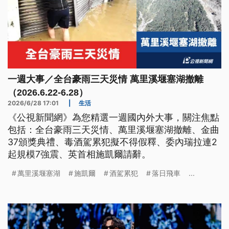
一週大事／全台豪雨三天災情 萬里溪堰塞湖撤離
（2026.6.22-6.28）
2026/6/28 17:01
|
生活
《公視新聞網》為您精選一週國內外大事，關注焦點
包括：全台豪雨三天災情、萬里溪堰塞湖撤離、金曲
37頒獎典禮、毒酒駕累犯擬不得假釋、委內瑞拉連2
起規模7強震、英首相施凱爾請辭。
萬里溪堰塞湖
施凱爾
酒駕累犯
落日飛車
...