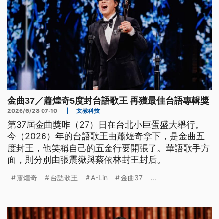
金曲37／蕭煌奇5度封台語歌王 再獲最佳台語專輯獎
2026/6/28 07:10
|
文教科技
第37屆金曲獎昨（27）日在台北小巨蛋盛大舉行。
今（2026）年的台語歌王由蕭煌奇拿下，是金曲五
度封王，他笑稱自己的五金行要開張了。華語歌手方
面，則分別由張震嶽與蔡依林封王封后。
蕭煌奇
台語歌王
A-Lin
金曲37
...