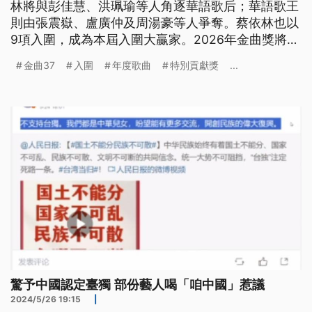
林將與彭佳慧、洪珮瑜等人角逐華語歌后；華語歌王
則由張震嶽、盧廣仲及周湯豪等人爭奪。蔡依林也以
9項入圍，成為本屆入圍大贏家。2026年金曲獎將於
6月27日在台北小巨蛋舉行頒獎典禮。
金曲37
入圍
年度歌曲
特別貢獻獎
...
驚予中國認定臺獨 部份藝人喝「咱中國」惹議
2024/5/26 19:15
|