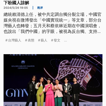
下盼國人諒解
2024/5/26 19:05
|
兩岸
總統賴清德上任，被中共定調台獨分裂立場，中國官
媒央視在微博發出「中國實現統一」等文章，部分台
灣藝人也轉發；五月天和蔡依林近期在中國演唱會，
也說出「我們中國」的字眼，被視為反台獨、支持統
一的立場，也引起討論。總統賴清德今（26）日表
台灣藝人
表態
藝人
發文
...
示，對台灣文化工作者在他人屋簷下承受的壓力感到
不捨，也盼國人諒解。