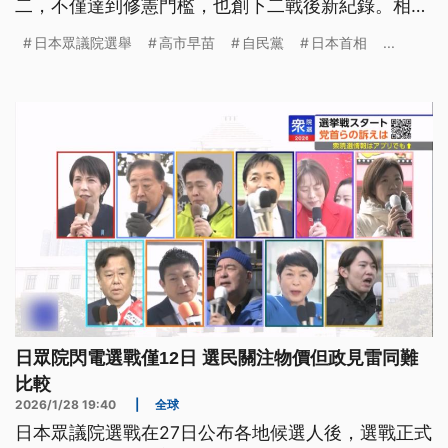
二，不僅達到修憲門檻，也創下二戰後新紀錄。相對
之下，新成立的在野黨中道改革聯合則慘遭挫敗。來
日本眾議院選舉
高市早苗
自民黨
日本首相
...
看公視國際記者施勗皓來自日本東京的採訪報導。
日眾院閃電選戰僅12日 選民關注物價但政見雷同難
比較
2026/1/28 19:40
|
全球
日本眾議院選戰在27日公布各地候選人後，選戰正式