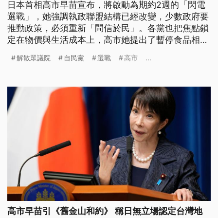
日本首相高市早苗宣布，將啟動為期約2週的「閃電
選戰」，她強調執政聯盟結構已經改變，少數政府要
推動政策，必須重新「問信於民」。各黨也把焦點鎖
定在物價與生活成本上，高市她提出了暫停食品相關
消費稅等，部分減輕負擔的主張。但學者觀察，高市
解散眾議院
自民黨
選戰
高市
...
正在進行一場高風險的政治豪賭。
高市早苗引《舊金山和約》 稱日無立場認定台灣地