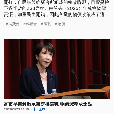
開打，自民黨與維新會所組成的執政聯盟，目標是拚
下過半數的233席次。由於去（2025）年萬物物價
高漲，加重民生開銷，因此各黨的物價政策成了選民
關注的焦點，不過由於不少政黨針對物價、外國人政
消費稅
維新會
選戰
物價
...
策的政見大同小異，也讓民眾不滿各黨政見相似度太
高，在閃電選戰中難以深度討論。
高市早苗解散眾議院拚選戰 物價減稅成焦點
2026/1/23 14:10
|
全球