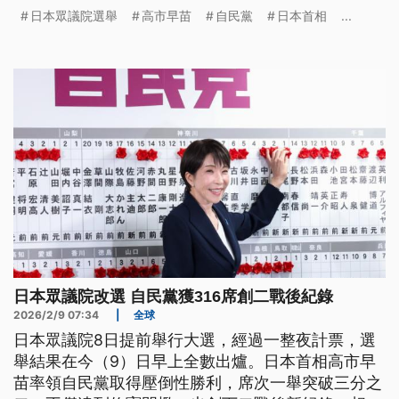
之下，新成立的在野黨中道改革聯合則慘遭挫敗。來
日本眾議院選舉
高市早苗
自民黨
日本首相
...
看公視國際記者施勗皓來自日本東京的採訪報導。
日本眾議院改選 自民黨獲316席創二戰後紀錄
2026/2/9 07:34
|
全球
日本眾議院8日提前舉行大選，經過一整夜計票，選
舉結果在今（9）日早上全數出爐。日本首相高市早
苗率領自民黨取得壓倒性勝利，席次一舉突破三分之