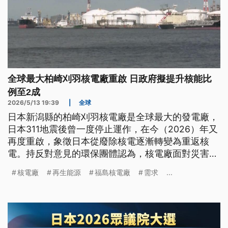
全球最大柏崎刈羽核電廠重啟 日政府擬提升核能比
例至2成
2026/5/13 19:39
|
全球
日本新潟縣的柏崎刈羽核電廠是全球最大的發電廠，
日本311地震後曾一度停止運作，在今（2026）年又
再度重啟，象徵日本從廢除核電逐漸轉變為重返核
電。持反對意見的環保團體認為，核電廠面對災害時
依舊有風險，而且還有高額維護成本以及核廢料處置
核電廠
再生能源
福島核電廠
需求
...
等問題。但也有專家說，短時間內再生能源不可能完
全取代其他能源，日本應該擁有多元的發電方式來維
持供電穩定。