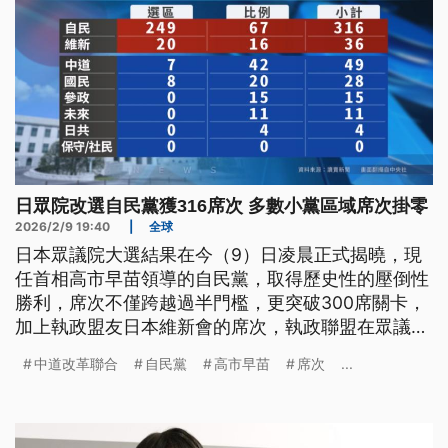
日眾院改選自民黨獲316席次 多數小黨區域席次掛零
2026/2/9 19:40
|
全球
日本眾議院大選結果在今（9）日凌晨正式揭曉，現
任首相高市早苗領導的自民黨，取得歷史性的壓倒性
勝利，席次不僅跨越過半門檻，更突破300席關卡，
加上執政盟友日本維新會的席次，執政聯盟在眾議院
已經穩定跨越三分之二的絕對多數門檻，正式宣告日
中道改革聯合
自民黨
高市早苗
席次
...
本進入高市早苗獨強時代。