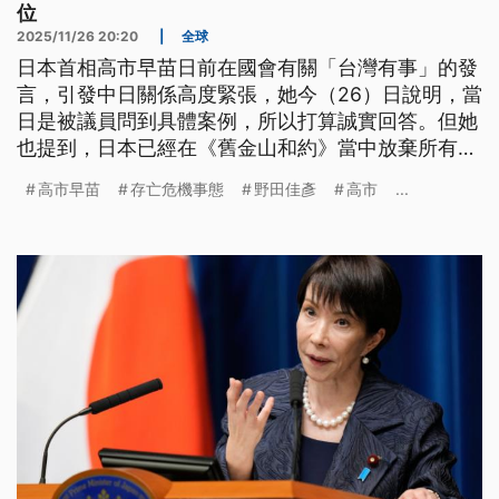
位
2025/11/26 20:20
|
全球
日本首相高市早苗日前在國會有關「台灣有事」的發
言，引發中日關係高度緊張，她今（26）日說明，當
日是被議員問到具體案例，所以打算誠實回答。但她
也提到，日本已經在《舊金山和約》當中放棄所有權
利，因此沒有立場認定台灣的法律地位。日本最大在
高市早苗
存亡危機事態
野田佳彥
高市
...
野黨「立憲民主黨」的黨魁野田佳彥向媒體宣稱，他
認為高市早苗今日的說法，實際上已經撤回了先前的
發言。