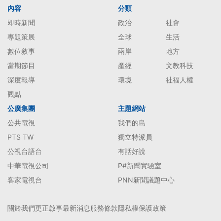
內容
分類
即時新聞
政治
社會
專題策展
全球
生活
數位敘事
兩岸
地方
當期節目
產經
文教科技
深度報導
環境
社福人權
觀點
公廣集團
主題網站
公共電視
我們的島
PTS TW
獨立特派員
公視台語台
有話好說
中華電視公司
P#新聞實驗室
客家電視台
PNN新聞議題中心
關於我們
更正啟事
最新消息
服務條款
隱私權保護政策