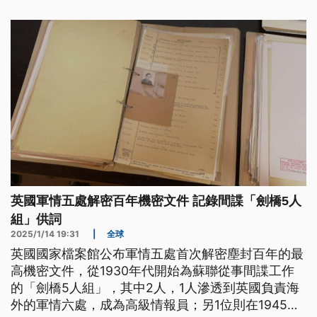
告，爭議延燒，也讓輿論再聚焦北京威脅論。
英國軍情五處解密百年機密文件 記錄間諜「劍橋5人
組」供詞
2025/1/14 19:31
|
全球
英國國家檔案館公布軍情五處首次解密塵封百年的最
高機密文件，從1930年代開始為蘇聯從事間諜工作
的「劍橋5人組」，其中2人，1人滲透到英國負責海
外的軍情六處，成為高級情報員；另1位則在1945年