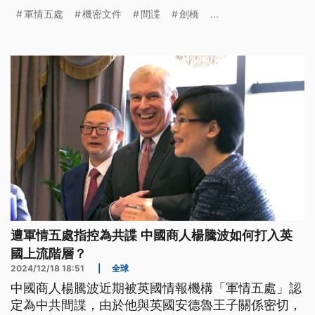
成為英國國王的藝術顧問。
軍情五處
機密文件
間諜
劍橋
...
遭軍情五處指控為共諜 中國商人楊騰波如何打入英
國上流階層？
2024/12/18 18:51
|
全球
中國商人楊騰波近期被英國情報機構「軍情五處」認
定為中共間諜，由於他與英國安德魯王子關係密切，