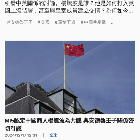
引發中英關係的討論。楊騰波是誰？他是如何打入英
國上流階層，甚至與皇室成員建立交情？為何如今被
指控是中國間諜？英國政府手中掌握哪些證據？
安德魯王子
英國
軍情五處
中國共產黨
...
MI5認定中國商人楊騰波為共諜 與安德魯王子關係密
切引議
2024/12/17 12:31
|
全球