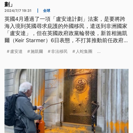
劃」
2024/7/7 19:31
|
全球
英國4月通過了一項「盧安達計劃」法案，是要將跨
海入境到英國尋求庇護的外國移民，遣送到非洲國家
「盧安達」，但在英國政府政黨輪替後，新首相施凱
爾（Keir Starmer）6日表態，不打算推動前任政府
的「盧安達」計畫，改由打擊在源頭安排偷渡的人蛇
盧安達
施凱爾
非法移民
人蛇集團
...
集團。