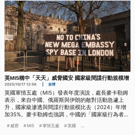
英MI5稱中「天天」威脅國安 國家級間諜行動規模增
2025/10/17 12:56
|
全球
英國軍情五處（MI5）發表年度演說，處長麥卡勒姆
表示，來自中國、俄羅斯與伊朗的敵對活動急遽上
升，國家級滲透與間諜行動規模比去（2024）年增
加35%。麥卡勒姆也強調，中國的「國家級行為者」
不僅對英國的國家安全構成威脅，而且「每一天」都
威脅
MI5
軍情五處
英國
...
如此。由於有2名涉嫌替中方刺探情報者獲檢方撤