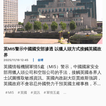
英MI5警示中國國安部滲透 以獵人頭方式接觸英國政
界
2025/11/19 12:45
|
全球
英國情報機關軍情5處（MI5）警示，中國國家安全
部用獵人頭公司和空殼公司的手法，接觸英國各界人
士試圖獲取敏感資訊。英國內政副大臣賈維斯強調，
英國政府不會容忍外國勢力干預英國主權事務，不過
中國駐英大使館發言人反批這些指控純屬捏造。
MI5
英國
資訊
軍情五處
...