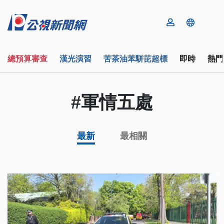
總預算審查
漢光演習
苦茶油苯駢芘超標
即時
熱門
#軍情五處
最新
最相關