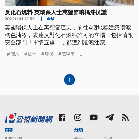
反化石燃料 英環保人士萬聖節噴橘漆抗議
2022/11/1 12:56
|
全球
英國環保人士在萬聖節這天，前往4個地標建築噴灑
橘色油漆，表達反對化石燃料許可的立場，包括情報
安全部門「軍情五處」，都遭到潑灑油漆。
儲水
抗爭
環保
萬聖節
...
1
內容
分類
即時新聞
政治
社會