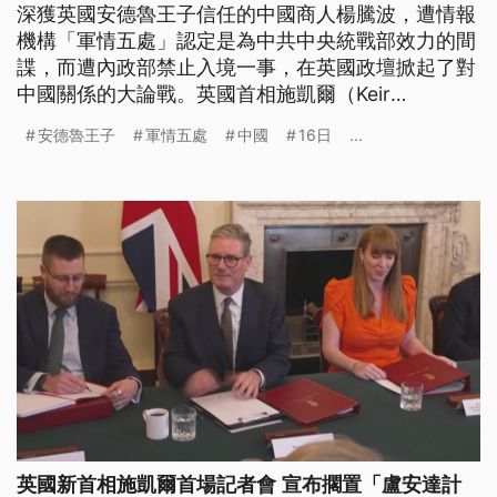
深獲英國安德魯王子信任的中國商人楊騰波，遭情報
機構「軍情五處」認定是為中共中央統戰部效力的間
諜，而遭內政部禁止入境一事，在英國政壇掀起了對
中國關係的大論戰。英國首相施凱爾（Keir
Starmer）16日表示，必須與中國接觸往來，並在需
安德魯王子
軍情五處
中國
16日
...
要之處展開合作，例如氣候變遷議題。
英國新首相施凱爾首場記者會 宣布擱置「盧安達計