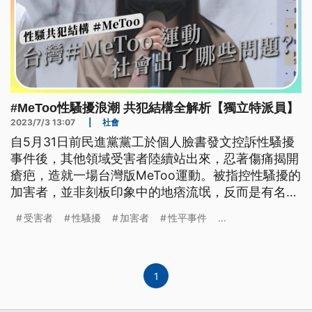
#MeToo性騷擾浪潮 共犯結構全解析【獨立特派員】
2023/7/3 13:07
|
社會
自5月31日前民進黨黨工於個人臉書發文控訴性騷擾
事件後，其他領域受害者陸續站出來，忍著傷痛揭開
瘡疤，造就一場台灣版MeToo運動。被指控性騷擾的
加害者，並非刻板印象中的地痞流氓，反而是有名望
地位或專業學識者，令社會大眾譁然。性騷擾成因，
受害者
性騷擾
加害者
性平事件
...
不能只看加害者本身，而是一整個社會長期以來對性
與身體界線建立起的文化與價值觀，在這個共犯結構
下，恐怕沒有人是局外人。
1