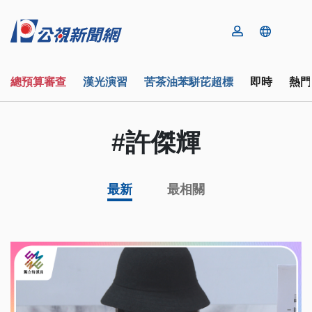
總預算審查
漢光演習
苦茶油苯駢芘超標
即時
熱門
#許傑輝
最新
最相關