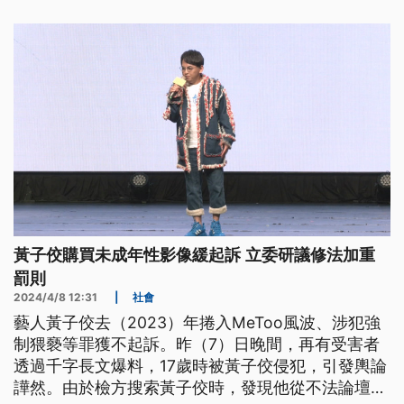
受害，這波搜索行動也帶回331人。
黃子佼購買未成年性影像緩起訴 立委研議修法加重
罰則
2024/4/8 12:31
|
社會
藝人黃子佼去（2023）年捲入MeToo風波、涉犯強
制猥褻等罪獲不起訴。昨（7）日晚間，再有受害者
透過千字長文爆料，17歲時被黃子佼侵犯，引發輿論
譁然。由於檢方搜索黃子佼時，發現他從不法論壇購