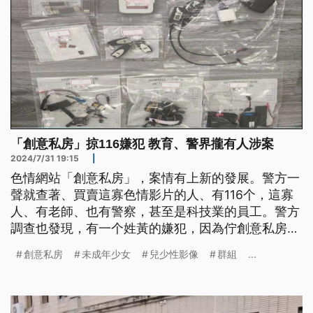
「創意私房」掠116嫌犯 教育、警界攏有人涉案
2024/7/31 19:15
|
色情網站「創意私房」，案情有上新的發展。警方一
聲就查著、買賣這寡色情影片的人、有116个，這寡
人、有老師、也有警察，甚至是科技業的員工。警方
調查也發現，有一个姓黃的嫌犯，因為佇創意私房、
趁著的錢分袂平，就退出，家己出來經營，開錢倩一
創意私房
未成年少女
兒少性影像
群組
...
寡未成年少女，拍私密影像來賣錢，欲到1百个查某
囡仔受害，警方已經約談331个人。(這條新聞標題、
前面是台語文)