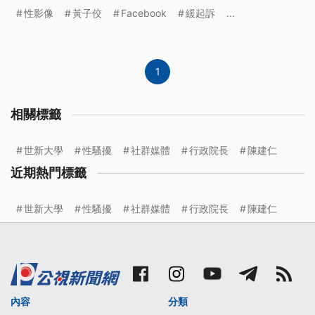
買性影像，其中7部涉及兒少，判緩起訴2年，遭各界
性影像
黃子佼
Facebook
緩起訴
...
批評處分太輕，藍綠立委也因此研議修法，希望加重
罰則。
1
相關標籤
世新大學
性騷擾
社群媒體
行政院長
陳建仁
近期熱門標籤
世新大學
性騷擾
社群媒體
行政院長
陳建仁
內容
分類