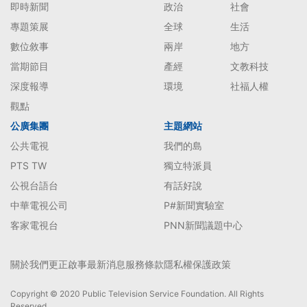
即時新聞
政治
社會
專題策展
全球
生活
數位敘事
兩岸
地方
當期節目
產經
文教科技
深度報導
環境
社福人權
觀點
公廣集團
主題網站
公共電視
我們的島
PTS TW
獨立特派員
公視台語台
有話好說
中華電視公司
P#新聞實驗室
客家電視台
PNN新聞議題中心
關於我們
更正啟事
最新消息
服務條款
隱私權保護政策
Copyright © 2020 Public Television Service Foundation. All Rights
Reserved.