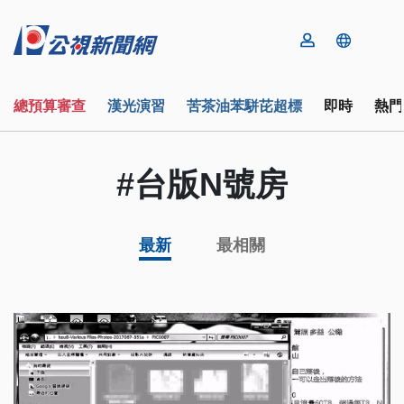
總預算審查
漢光演習
苦茶油苯駢芘超標
即時
熱門
#台版N號房
最新
最相關