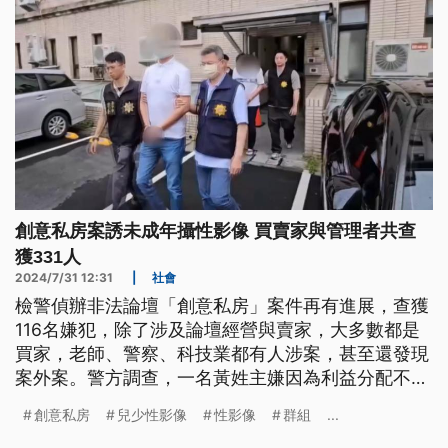
創意私房案誘未成年攝性影像 買賣家與管理者共查
獲331人
2024/7/31 12:31
|
社會
檢警偵辦非法論壇「創意私房」案件再有進展，查獲
116名嫌犯，除了涉及論壇經營與賣家，大多數都是
買家，老師、警察、科技業都有人涉案，甚至還發現
案外案。警方調查，一名黃姓主嫌因為利益分配不均
退出創意私房，前後創立2個群組，涉嫌利誘未成年
創意私房
兒少性影像
性影像
群組
...
少女拍攝性私密影像在網路販售牟利，有近百名女子