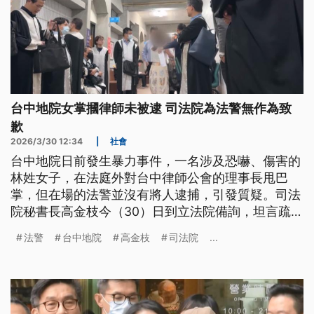
台中地院女掌摑律師未被逮 司法院為法警無作為致
歉
2026/3/30 12:34
|
社會
台中地院日前發生暴力事件，一名涉及恐嚇、傷害的
林姓女子，在法庭外對台中律師公會的理事長甩巴
掌，但在場的法警並沒有將人逮捕，引發質疑。司法
院秘書長高金枝今（30）日到立法院備詢，坦言疏失
致歉。
法警
台中地院
高金枝
司法院
...