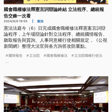
國會職權修法釋憲言詞辯論終結 立法程序、總統報
告交鋒一次看
2024/8/6 19:55
|
政治
憲法法庭今（6）日完成國會職權修法釋憲案言詞辯
論程序，上午場辯論針對立法程序、總統國情報告、
聽取報告與質詢、人事同意權行使相關規定，《公視
新聞網》整理大法官與各方詢答攻防重點。
國情報告
立法院
國會職權修法
立法院職權行使法
...