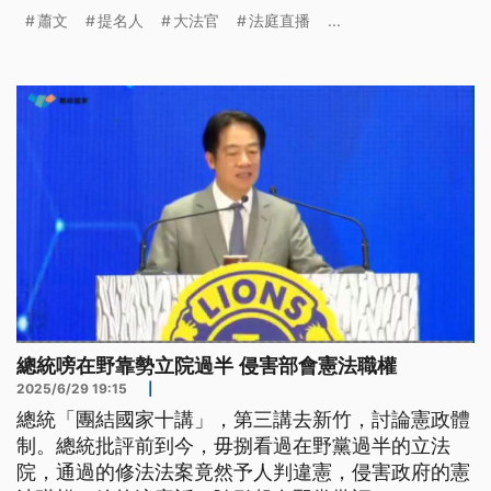
蕭文
提名人
大法官
法庭直播
...
總統嗙在野靠勢立院過半 侵害部會憲法職權
2025/6/29 19:15
|
總統「團結國家十講」，第三講去新竹，討論憲政體
制。總統批評前到今，毋捌看過在野黨過半的立法
院，通過的修法法案竟然予人判違憲，侵害政府的憲