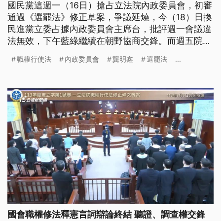
國民黨這週一（16日）搶占立法院內政委員會，初審
通過《選罷法》修正草案，爭議延燒，今（18）日換
民進黨立委占據內政委員會主席台，批評週一會議違
法無效，下午藍綠繼續在朝野協商交鋒。而週五院會
將排審《選罷法》、《憲法訴訟法》及《財劃法》修
職權行使法
內政委員會
龔明鑫
選罷法
...
法，國民黨團力拚三讀，提早在議場外備戰。民團則
再號召青鳥，在國民黨部與立院周圍抗議。
國會職權修法釋憲言詞辯論終結 聽證、調查權交鋒