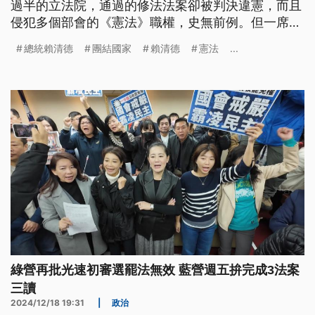
過半的立法院，通過的修法法案卻被判決違憲，而且
侵犯多個部會的《憲法》職權，史無前例。但一席
話，再度引來在野炮轟。
總統賴清德
團結國家
賴清德
憲法
...
綠營再批光速初審選罷法無效 藍營週五拚完成3法案
三讀
2024/12/18 19:31
|
政治