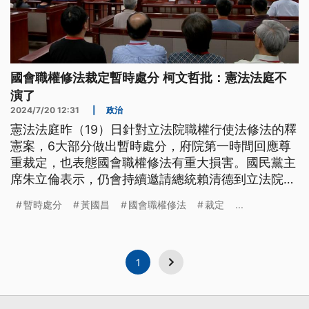
國會職權修法裁定暫時處分 柯文哲批：憲法法庭不
演了
2024/7/20 12:31
|
政治
憲法法庭昨（19）日針對立法院職權行使法修法的釋
憲案，6大部分做出暫時處分，府院第一時間回應尊
重裁定，也表態國會職權修法有重大損害。國民黨主
席朱立倫表示，仍會持續邀請總統賴清德到立法院國
情報告，尊重他是否願意遵守承諾；而民眾黨主席柯
暫時處分
黃國昌
國會職權修法
裁定
...
文哲批評憲法法庭不演了，淪為民進黨側翼，司法公
正性在台灣破產，是台灣最大危機。
1