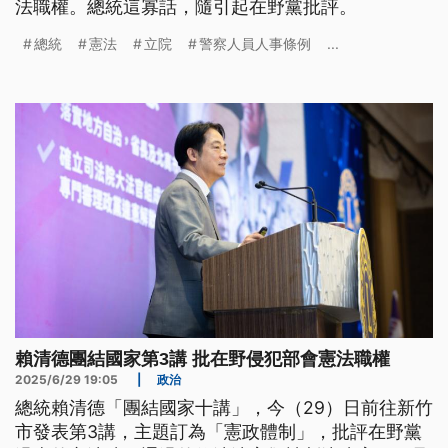
法職權。總統這寡話，隨引起在野黨批評。
總統
憲法
立院
警察人員人事條例
...
賴清德團結國家第3講 批在野侵犯部會憲法職權
2025/6/29 19:05
|
政治
總統賴清德「團結國家十講」，今（29）日前往新竹
市發表第3講，主題訂為「憲政體制」，批評在野黨