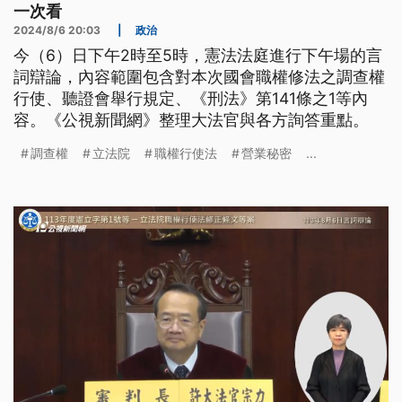
一次看
2024/8/6 20:03
|
政治
今（6）日下午2時至5時，憲法法庭進行下午場的言
詞辯論，內容範圍包含對本次國會職權修法之調查權
行使、聽證會舉行規定、《刑法》第141條之1等內
容。《公視新聞網》整理大法官與各方詢答重點。
調查權
立法院
職權行使法
營業秘密
...