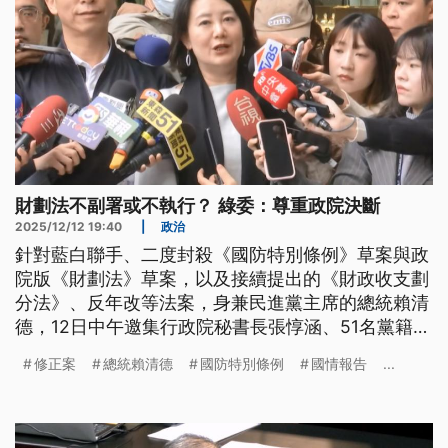
財劃法不副署或不執行？ 綠委：尊重政院決斷
2025/12/12 19:40
|
政治
針對藍白聯手、二度封殺《國防特別條例》草案與政
院版《財劃法》草案，以及接續提出的《財政收支劃
分法》、反年改等法案，身兼民進黨主席的總統賴清
德，12日中午邀集行政院秘書長張惇涵、51名黨籍立
委，舉行「便當會」商量對策，針對不副署或不執行
修正案
總統賴清德
國防特別條例
國情報告
...
等憲政手段，有共識力挺行政院做最終決斷。另外針
對《國防特別條例》草案1.25兆軍費，民眾黨已在立
法院提案、要求賴清德到立院做國情報告，已逕付二
讀交朝野協商。